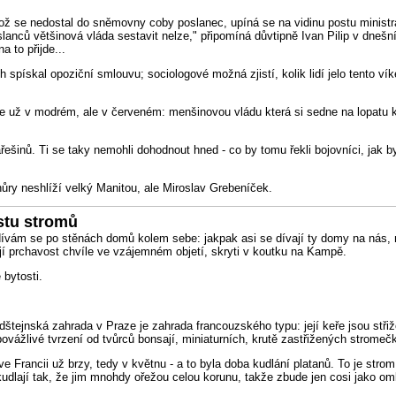
kož se nedostal do sněmovny coby poslanec, upíná se na vidinu postu ministra
anců většinová vláda sestavit nelze," připomíná důvtipně Ivan Pilip v dneš
 to přijde...
pískal opoziční smlouvu; sociologové možná zjistí, kolik lidí jelo tento vík
 ne už v modrém, ale v červeném: menšinovou vládu která si sedne na lopatu
řešinů. Ti se taky nemohli dohodnout hned - co by tomu řekli bojovníci, jak by
hůry neshlíží velký Manitou, ale Miroslav Grebeníček.
stu stromů
m se po stěnách domů kolem sebe: jakpak asi se dívají ty domy na nás, na l
ují prchavost chvíle ve vzájemném objetí, skryti v koutku na Kampě.
 bytosti.
Valdštejnská zahrada v Praze je zahrada francouzského typu: její keře jsou s
opovážlivé tvrzení od tvůrců bonsají, miniaturních, krutě zastřižených stromeč
ve Francii už brzy, tedy v květnu - a to byla doba kudlání platanů. To je stro
uzi kudlají tak, že jim mnohdy ořežou celou korunu, takže zbude jen cosi ja