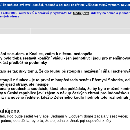
že události světové, domácí, rodinné a psí mají ze zřetele věčnosti stejný význam. Nevidi
z roku 1996; autor textů a obrázků je vydavatel NP
Ondřej Neff
. Odkazy na sekce a jednotl
ených adres).
nání soc.-dem. a Koalice, zatím k ničemu nedospěla
bylo třeba sestavit koaliční vládu - jen jednotlivci jsou pro menšinovo
e klást předběžné podmínky
 se tak díky tomu, že do klubu přistoupili i nezávislí Táňa Fischerová 
stoupil z funkce - je to první místopředseda senátu Přemysl Sobotka, 
ý sjezd strany, ale neuspěl
kona o soudech a soudcích, která předpokládala, že by bylo možné kontr
vy v České republice jeví zájem o nákup českých zbraní pro indonésko
 na nového ředitele, kdežto Železného křídlo hodnotí toto rozhodnutí j
zahájena
dělí, kdo bude sedět ve vládě. Jednání v Lidovém domě začala v šest večer, a
iné, co sdělila, bylo to, že se jednalo. Jinak její odpovědi zněly: