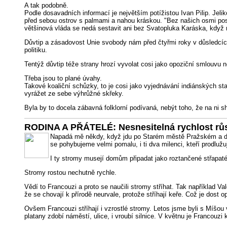
A tak podobně.
Podle dosavadních informací je největším potížistou Ivan Pilip. Jeli
před sebou ostrov s palmami a nahou kráskou. "Bez našich osmi posl
většinová vláda se nedá sestavit ani bez Svatopluka Karáska, když na
Důvtip a zásadovost Unie svobody nám před čtyřmi roky v důsledcích s
politiku.
Tentýž důvtip téže strany hrozí vyvolat cosi jako opoziční smlouvu
Třeba jsou to plané úvahy.
Takové koaliční schůzky, to je cosi jako vyjednávání indiánských sta
vyrážet ze sebe výhrůžné skřeky.
Byla by to docela zábavná folklorní podívaná, nebýt toho, že na ni s
RODINA A PŘÁTELÉ: Nesnesitelná rychlost rů
Napadá mě někdy, když jdu po Starém městě Pražském a dívá
se pohybujeme velmi pomalu, i ti dva milenci, kteří prodluž
I ty stromy musejí domům připadat jako roztančené střapaté
Stromy rostou nechutně rychle.
Vědí to Francouzi a proto se naučili stromy stříhat. Tak například 
že se chovají k přírodě neurvale, protože stříhají keře. Což je dost 
Ovšem Francouzi stříhají i vzrostlé stromy. Letos jsme byli s Míšou 
platany zdobí náměstí, ulice, i vroubí silnice. V květnu je Franco