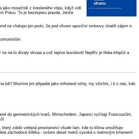
stranu
 jako trosečník z kresleného vtipu, když vidí
ním Právu. To je bezesporu pravda. Jenže
end na chalupu jen proto, že pod vlivem opoziční smlouvy ztratili zájem o
 komunistům.
 se na to dívaly skvaw a což teprve buvolové! Nejdřív je třeba křepčit a
idi? Musíme jim připadat jako mihotavé stíny, my všichni, i ti z nás, kdo
třižené do geometrických tvarů. Mimochodem, Japonci vyčítají Francouzům,
ků!
m, který zdobí veřejná prostranství všude tam, kde to klima umožňuje:
ko omletá záchodová štětka - ovšem deset metrů vysoká s metrovým kmenem!