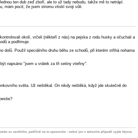
Jednou ten dub zeď zboří, ale to už tady nebudu, takže mě to netrápí.
, mám pocit, že jsem stromu vtiskl svoji vůli.
rolovali okolí, vrčeli (někteří z nás) na pejska z rodu husky a očuchali a
hodů a podřimuje.
 ho dolů. Použil speciálního druhu běhu ze schodů, při kterém střihá nohama
ýt napsáno "jsem u vrátek za tři setiny vteřiny".
d venkovního světa. Už neštěkal. On nikdy neštěká, když jde skutečně do
bestie?
m nebo se zastřelím, patřičně na to upozorním - neboť jen v takovém případě vyjde Hyena