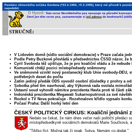
Památce německého ovčáka Gordona (*23.4.1984, +5.3.1996), který mě přivedl k poznání, 
napodobit.
O Hyeně:
Tato verze Neviditelného psa navazuje na původní koncepci 
čtení jen této verze psa, zaznamenejte si
její adresu
do bookmarků (oblíb
STRUČNĚ:
V Lidovém domě (sídlo sociální demokracie) v Praze začala jed
Podle Petry Buzkové převládá v předsednictvu ČSSD názor, že by 
Cyril Svoboda též ujišťuje, že je pro koaliční vládu a že nebud
Komunisté chtějí pozici místopředsedy sněmovny
Ve sněmovně vznikl nový poslanecký klub Unie svobody-DEU, stalo
potřebných deset do počtu
Zatím jediný předák ODS vyvodil osobní důsledky z prohry a od
Sobotka před tím navrhoval, aby Výkonná rada svolala mimořádn
Ústavní soud vyhověl námitce prezidenta Havla proti té části zá
Indonéská prezidentka Megawati Sukarnoputriová za své návště
Rozkol v TV Nova pokračuje - Rozehnalovo křídlo vypsalo konkurz
Počasí Praha: Další horký letní den
ČESKÝ POLITICKÝ CIRKUS: Koaliční jednání 
Nedalo se čekat, že nám dnes večer naši političtí předáci s
místopředsedkyně sociálních demokratů Marie Součková, a jed
"Těžko říct. Možná tak či onak. Sotva. Nemám co dodat."