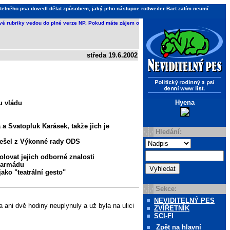
telného psa dovedl dělat způsobem, jaký jeho nástupce rottweiler Bart zatím neumí
ivé rubriky vedou do plné verze NP. Pokud máte zájem o
středa 19.6.2002
Hyena
u vládu
a Svatopluk Karásek, takže jich je
Hledání:
odešel z Výkonné rady ODS
olovat jejich odborné znalosti
u armádu
ako "teatrální gesto"
Sekce:
NEVIDITELNÝ PES
 ani dvě hodiny neuplynuly a už byla na ulici
ZVÍŘETNÍK
SCI-FI
Zpět
na hlavní