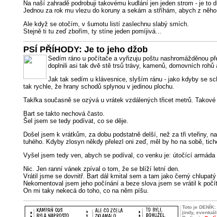
Na naší zahradě podrobuji takovému kudlání jen jeden strom - je to 
Jednou za rok mu vlezu do koruny a sekám a stříhám, abych z něho vy
Ale když se otočím, v šumotu listí zaslechnu slabý smích.
Stejně ti tu zeď zbořím, ty stíne jeden pomíjivá...
PSÍ PŘÍHODY: Je to jeho džob
Sedím ráno u počítače a vyřizuju poštu nashromážděnou přes
doplnili asi tak dvě stě trsů trávy, kamenů, domovních rohů 
Jak tak sedím u klávesnice, slyším ránu - jako kdyby se sch
tak rychle, že hrany schodů splynou v jedinou plochu.
Takřka současně se ozývá u vrátek vzdálených třicet metrů. Takové ty
Bart se takto nechová často.
Šel jsem se tedy podívat, co se děje.
Došel jsem k vrátkům, za dobu podstatně delší, než za tři vteřiny, n
tuhého. Kdyby zlosyn někdy přelezl oni zeď, měl by ho na sobě, tich
Vyšel jsem tedy ven, abych se podíval, co venku je: útočící armád
Nic. Jen ranní vánek zpíval o tom, že se blíží letní den.
Vrátil jsme se dovnitř. Bart dál kmital sem a tam jako černý chlupatý
Nekomentoval jsem jeho počínání a beze slova jsem se vrátil k počít
On mi taky nekecá do toho, co na něm píšu.
Toto je DENÍK:
jindy, eventuá