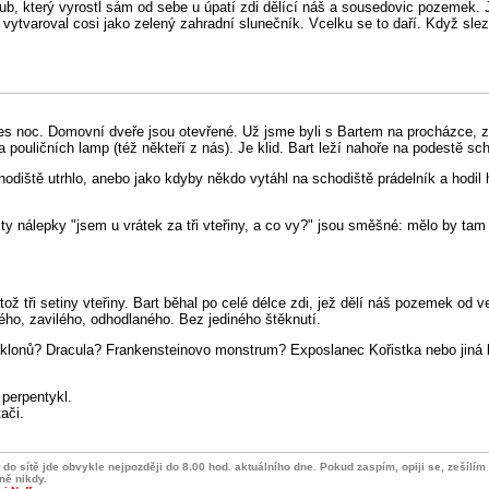
dub, který vyrostl sám od sebe u úpatí zdi dělící náš a sousedovic pozemek. 
tvaroval cosi jako zelený zahradní slunečník. Vcelku se to daří. Když slezu
 noc. Domovní dveře jsou otevřené. Už jsme byli s Bartem na procházce, zkont
a pouličních lamp (též někteří z nás). Je klid. Bart leží nahoře na podestě sc
odiště utrhlo, anebo jako kdyby někdo vytáhl na schodiště prádelník a hodil
 nálepky "jsem u vrátek za tři vteřiny, a co vy?" jsou směšné: mělo by tam b
atož tři setiny vteřiny. Bart běhal po celé délce zdi, jež dělí náš pozemek o
ého, zavilého, odhodlaného. Bez jediného štěknutí.
a klonů? Dracula? Frankensteinovo monstrum? Exposlanec Kořistka nebo jiná 
 perpentykl.
ači.
do sítě jde obvykle nejpozději do 8.00 hod. aktuálního dne. Pokud zaspím, opiji se, zešílí
lně nikdy.