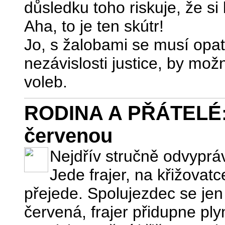
důsledku toho riskuje, že si
Aha, to je ten skútr!
Jo, s žalobami se musí opat
nezávislosti justice, by mo
voleb.
RODINA A PŘÁTELÉ: K
červenou
Nejdřív stručně odvypráv
Jede frajer, na křižovatc
přejede. Spolujezdec se jen
červená, frajer přidupne plyn