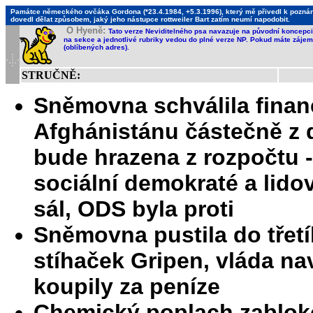
Památce německého ovčáka Gordona (*23.4.1984, +5.3.1996), který mě přivedl k poznání,
dovedl dělat způsobem, jaký jeho nástupce rottweiler Bart zatím neumí napodobit.
O Hyeně:
Tato verze Neviditelného psa navazuje na původní koncepci 
na sekce a jednotlivé rubriky vedou do plné verze NP. Pokud máte zájem 
(oblíbených adres).
STRUČNĚ:
Sněmovna schválila fina
Afghánistánu částečně z 
bude hrazena z rozpočtu -
sociální demokraté a lidov
sál, ODS byla proti
Sněmovna pustila do třet
stíhaček Gripen, vláda na
koupily za peníze
Chemický poplach zabloko