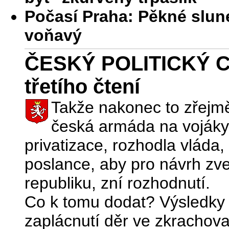
Počasí Praha: Pěkné slune
voňavý
ČESKÝ POLITICKÝ CI
třetího čtení
Takže nakonec to zřejmě
česká armáda na vojáky
privatizace, rozhodla vláda,
poslance, aby pro návrh zve
republiku, zní rozhodnutí.
Co k tomu dodat? Výsledky p
zaplácnutí děr ve zkrachova