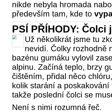
nikde nebyla hromada naboř
především tam, kde to
vyp
PSÍ PŘÍHODY: Čolci 
Už několikrát jsme tu zk
nevidí. Čolky rozhodně ne
bazénu gumáku vylovil zase 
alpinu. Začíná teplo, brzy 
čištěním, přidal něco chlóru
kolik starání a poskakován
takže poslední čolci se mus
Není s nimi rozumná řeč.