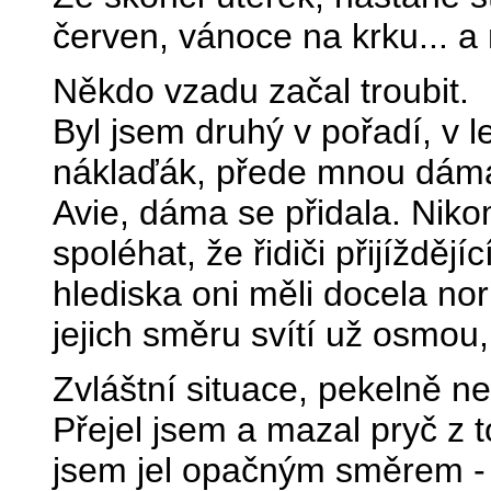
červen, vánoce na krku... a
Někdo vzadu začal troubit.
Byl jsem druhý v pořadí, v 
náklaďák, přede mnou dáma 
Avie, dáma se přidala. Nik
spoléhat, že řidiči přijížděj
hlediska oni měli docela nor
jejich směru svítí už osmou
Zvláštní situace, pekelně 
Přejel jsem a mazal pryč z 
jsem jel opačným směrem - 