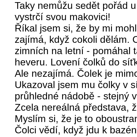
Taky nemůžu sedět pořád u 
vystrčí svou makovici!
Říkal jsem si, že by mi mo
zajímá, když cokoli dělám.
zimních na letní - pomáhal 
heveru. Lovení čolků do síť
Ale nezajímá. Čolek je mim
Ukazoval jsem mu čolky v síť
průhledné nádobě - stejný v
Zcela nereálná představa, 
Myslím si, že je to oboustra
Čolci vědí, když jdu k bazé