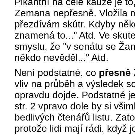
Pikantní na celé kauze je t
Zemana nepřesně. Vložila m
přezdívám skútr. Kdyby něk
znamená to..." Atd. Ve skut
smyslu, že "v senátu se Ža
někdo nevěděl..." Atd.
Není podstatné, co
přesně
vliv na průběh a výsledek 
opravdu dojde. Podstatné je 
str. 2 vpravo dole by si vš
bedlivých čtenářů listu. Zat
protože lidi mají rádi, když