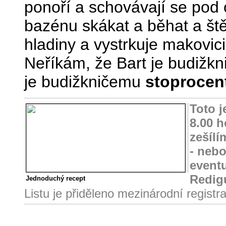
ponoří a schovávají se pod 
bazénu skákat a běhat a štěk
hladiny a vystrkuje makovici
Neříkám, že Bart je budižk
je budižkničemu
stoprocen
Toto 
8.00 h
zešílí
- nebo
event
Redig
Jednoduchý recept
Listu je přiděleno mezinárodní regist