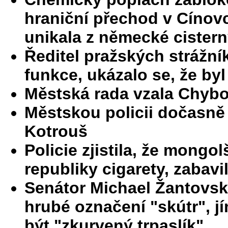
hraniční přechod v Cínov
unikala z německé cister
Ředitel pražských strážn
funkce, ukázalo se, že byl
Městská rada vzala Chybo
Městskou policii dočasně
Kotrouš
Policie zjistila, že mongo
republiky cigarety, zabavi
Senátor Michael Žantovsk
hrubé označení "skútr", j
být "zkurvený trpaslík"