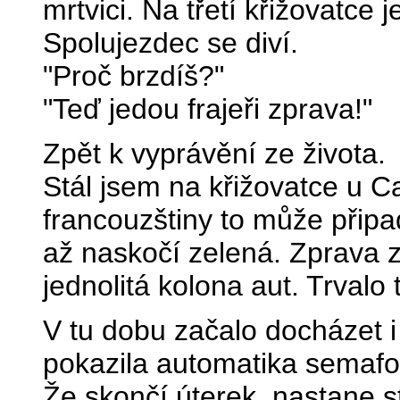
mrtvici. Na třetí křižovatce j
Spolujezdec se diví.
"Proč brzdíš?"
"Teď jedou frajeři zprava!"
Zpět k vyprávění ze života.
Stál jsem na křižovatce u C
francouzštiny to může připad
až naskočí zelená. Zprava 
jednolitá kolona aut. Trvalo 
V tu dobu začalo docházet 
pokazila automatika semafor
Že skončí úterek, nastane st