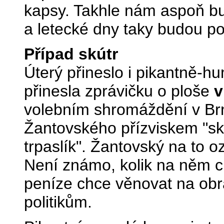
kapsy. Takhle nám aspoň bu
a letecké dny taky budou p
Případ skútr
Úterý přineslo i pikantně-h
přinesla zprávičku o ploše
v
volebním shromáždění v Brn
Žantovského přízviskem "sk
trpaslík". Žantovský na to 
Není známo, kolik na něm c
peníze chce věnovat na obr
politikům.