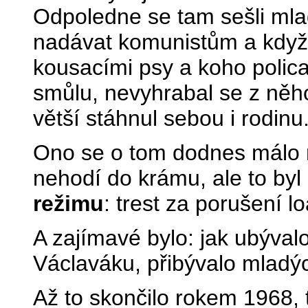
Odpoledne se tam sešli mladí
nadávat komunistům a když by
kousacími psy a koho policaj
smůlu, nevyhrabal se z něh
větší stáhnul sebou i rodinu
Ono se o tom dodnes málo m
nehodí do krámu, ale to byl
režimu
: trest za porušení lo
A zajímavé bylo: jak ubýval
Václaváku, přibývalo mladých
Až to skončilo rokem 1968, 