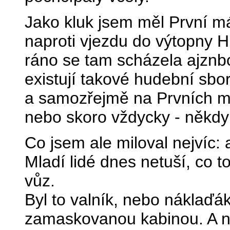
Jako kluk jsem měl První má
naproti vjezdu do výtopny H
ráno se tam scházela ajznbo
existují takové hudební sbo
a samozřejmě na Prvních má
nebo skoro vždycky - někdy
Co jsem ale miloval nejvíc: 
Mladí lidé dnes netuší, co t
vůz.
Byl to valník, nebo náklaďá
zamaskovanou kabinou. A na