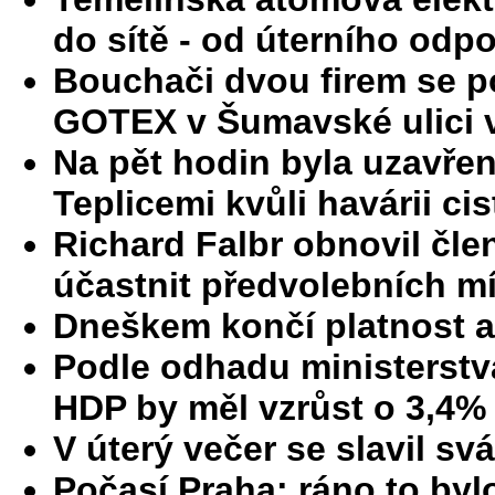
do sítě - od úterního odp
Bouchači dvou firem se po
GOTEX v Šumavské ulici v
Na pět hodin byla uzavře
Teplicemi kvůli havárii ci
Richard Falbr obnovil člen
účastnit předvolebních mí
Dneškem končí platnost 
Podle odhadu ministerstva 
HDP by měl vzrůst o 3,4%
V úterý večer se slavil sv
Počasí Praha: ráno to bylo