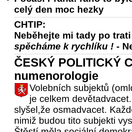
celý den moc hezky
CHTIP:
Neběhejte mi tady po trati
spěcháme k rychlíku !
- Ne
ČESKÝ POLITICKÝ C
numenorologie
Volebních subjektů (oml
je celkem devětadvacet. 
slyšel,že osmadvacet. Každ
nimiž budou tito subjekti v
Štěstí měla sociální demokra