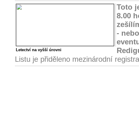
Toto 
8.00 h
zešílí
- nebo
event
Redig
Letectví na vyšší úrovni
Listu je přiděleno mezinárodní regist