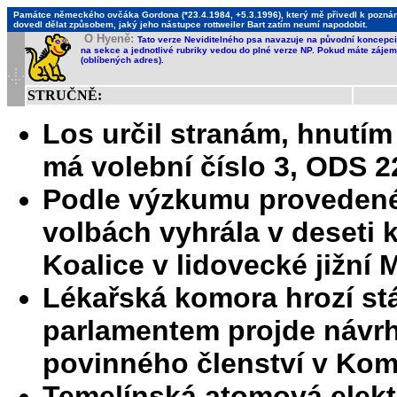
Památce německého ovčáka Gordona (*23.4.1984, +5.3.1996), který mě přivedl k poznání,
dovedl dělat způsobem, jaký jeho nástupce rottweiler Bart zatím neumí napodobit.
O Hyeně:
Tato verze Neviditelného psa navazuje na původní koncepci 
na sekce a jednotlivé rubriky vedou do plné verze NP. Pokud máte zájem 
(oblíbených adres).
STRUČNĚ:
Los určil stranám, hnutím
má volební číslo 3, ODS 2
Podle výzkumu proveden
volbách vyhrála v deseti 
Koalice v lidovecké jižní
Lékařská komora hrozí st
parlamentem projde návr
povinného členství v Ko
Temelínská atomová elekt