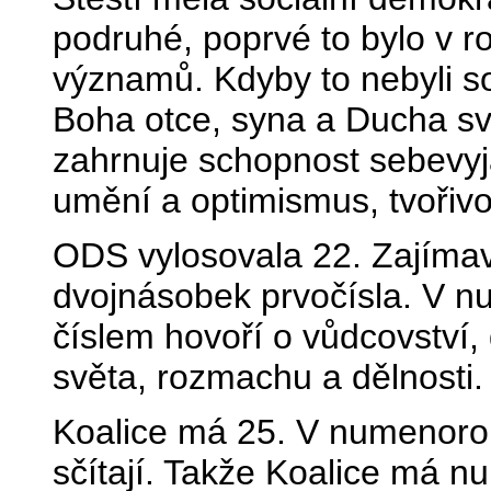
podruhé, poprvé to bylo v ro
významů. Kdyby to nebyli so
Boha otce, syna a Ducha sv
zahrnuje schopnost sebevyjá
umění a optimismus, tvořivo
ODS vylosovala 22. Zajímavé
dvojnásobek prvočísla. V nu
číslem hovoří o vůdcovství
světa, rozmachu a dělnosti.
Koalice má 25. V numenorolo
sčítají. Takže Koalice má n