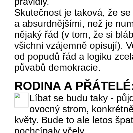
pravidly.
Skutečnost je taková, že se 
a absurdnějšími, než je nu
nějaký řád (v tom, že si blá
všichni vzájemně opisují). 
od popudů řád a logiku zcela
půvabů demokracie.
RODINA A PŘÁTELÉ: P
Líbat se budu taky - pů
ovocný strom, konkrétně
květy. Bude to ale letos špa
pochcípaly včely.