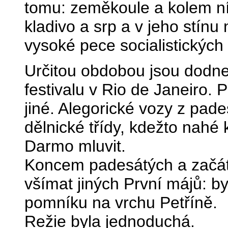
tomu: zeměkoule a kolem ní 
kladivo a srp a v jeho stínu 
vysoké pece socialistických h
Určitou obdobou jsou dodne
festivalu v Rio de Janeiro. 
jiné. Alegorické vozy z pad
dělnické třídy, kdežto nahé 
Darmo mluvit.
Koncem padesátých a začátk
všímat jiných První májů: b
pomníku na vrchu Petříně.
Režie byla jednoduchá.