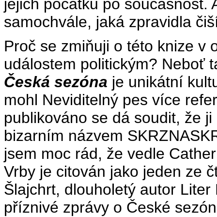
jejich počátků po současnost. A
samochvále, jaká zpravidla čiší
Proč se zmiňuji o této knize v
událostem politickým? Neboť tat
Česká sezóna
je unikátní kult
mohl Neviditelný pes více refer
publikováno se dá soudit, že ji
bizarním názvem SKRZNASKRZ
jsem moc rád, že vedle Catheri
Vrby je citován jako jeden ze čt
Šlajchrt, dlouholetý autor Lite
příznivé zprávy o České sezóně