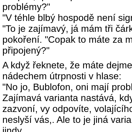
problémy?"
"V téhle blbý hospodě není sig
"To je zajímavý, já mám tři čár
pokoření. "Copak to máte za m
připojený?"
A když řeknete, že máte dejme
nádechem útrpnosti v hlase:
"No jo, Bublofon, oni mají prob
Zajímavá varianta nastává, k
zazvoní, vy odpovíte, volajícíh
neslyší vás,. Ale to je jiná var
jindy.