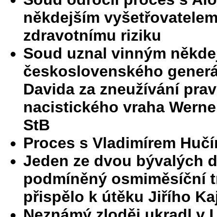
někdejším vyšetřovatelem 
zdravotnímu riziku
Soud uznal vinným někde
československého generál
Davida za zneužívání prav
nacistického vraha Werner
StB
Proces s Vladimírem Hučí
Jeden ze dvou bývalých d
podmíněný osmiměsíční tr
přispělo k útěku Jiřího Ka
Neznámý zloděj ukradl v L