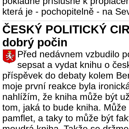
pokladně příslušné k propláce
která je - pochopitelně - na S
ČESKÝ POLITICKÝ CIRK
dobrý počin
Před nedávnem vzbudilo po
sepsat a vydat knihu o če
příspěvek do debaty kolem Be
moje první reakce byla ironická
nahlížím, že kniha může být už
tom, jaká to bude kniha. Může
pamflet, a taky to může být fak
moudrá kniha. Takže se držme