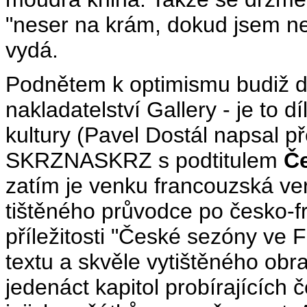
"neser na krám, dokud jsem nev
vydá.
Podnětem k optimismu budiž díl
nakladatelství Gallery - je to 
kultury (Pavel Dostál napsal 
SKRZNASKRZ s podtitulem
Če
zatím je venku francouzská ver
tištěného průvodce po česko-f
příležitosti "České sezóny ve Fr
textu a skvěle vytištěného obra
jedenáct kapitol probírajících 