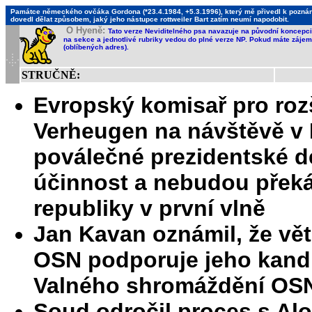
Památce německého ovčáka Gordona (*23.4.1984, +5.3.1996), který mě přivedl k poznání,
dovedl dělat způsobem, jaký jeho nástupce rottweiler Bart zatím neumí napodobit.
O Hyeně:
Tato verze Neviditelného psa navazuje na původní koncepci 
na sekce a jednotlivé rubriky vedou do plné verze NP. Pokud máte zájem 
(oblíbených adres).
STRUČNĚ:
Evropský komisař pro roz
Verheugen na návštěvě v Pr
poválečné prezidentské d
účinnost a nebudou překá
republiky v první vlně
Jan Kavan oznámil, že vě
OSN podporuje jeho kand
Valného shromáždění OS
Soud odročil proces s Al