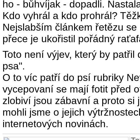
ho - bůhvíjak - dopadli. Nastal
Kdo vyhrál a kdo prohrál? Těžk
Nejslabším článkem řetězu se u
přece je ukořistil pořádný raťa
Toto není výjev, který by patř
psa".
O to víc patří do psí rubriky 
vycepovaní se mají fotit před 
zlobiví jsou zábavní a proto s
mohli jsme o jejich výtržnost
internetových novinách.