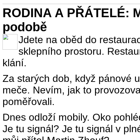
RODINA A PŘÁTELÉ: Mu
podobě
Jdete na oběd do restaura
sklepního prostoru. Restau
klání.
Za starých dob, když pánové use
meče. Nevím, jak to provozova
poměřovali.
Dnes odloží mobily. Oko pohléd
Je tu signál? Je tu signál v pln