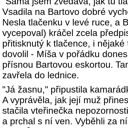
"Sama jsem zvědava, jak tu t
Vsadila na Bartovo dobré vycho
Nesla tlačenku v levé ruce, a B
vycepoval) kráčel zcela předp
přitisknutý k tlačence, i nějaké 
dovolil - Míša v pořádku dones
přísnou Bartovou eskortou. Tam
zavřela do lednice.
"Já žasnu," připustila kamarád
A vyprávěla, jak její muž přin
stačila vteřinečka nepozornosti
a prchal s ní ven. Vyběhli za 