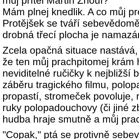
můj přítel Martin Zhouf?
Mám plnej knedlik. A co můj pr
Protějšek se tváří sebevědomě.
drobná třecí plocha je namazá
Zcela opačná situace nastává, 
že ten můj prachpitomej krám h
neviditelné ručičky k nejbližší 
záběru tragického filmu, polop
propastí, stromeček povoluje, 
ruky polopadouchovy (či jiné z
hudba hraje smutně a můj prac
"Copak," ptá se protivně sebe