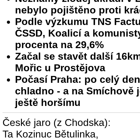
nebylo pojištěno proti krá
Podle výzkumu TNS Factu
ČSSD, Koalicí a komunist
procenta na 29,6%
Začal se stavět další 16k
Mořic u Prostějova
Počasí Praha: po celý de
chladno - a na Smíchově je
ještě horšímu
České jaro (z Chodska):
Ta Kozinuc Bětulinka,