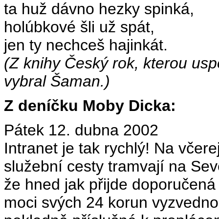
ta huž dávno hezky spinká,
holúbkové šli už spát,
jen ty nechceš hajinkát.
(Z knihy Český rok, kterou uspo
vybral Šaman.)
Z deníčku Moby Dicka:
Pátek 12. dubna 2002
Intranet je tak rychlý! Na včer
služební cesty tramvají na Sev
že hned jak přijde doporučená p
moci svých 24 korun vyzvedno