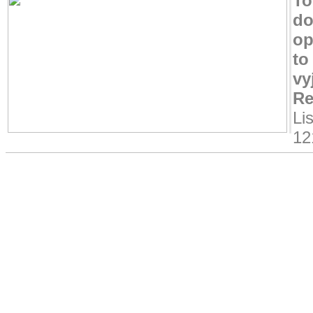
To
do
op
to
vy
Re
Li
12