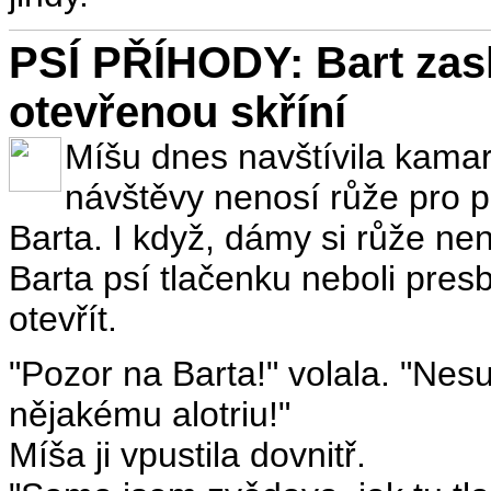
PSÍ PŘÍHODY: Bart zasl
otevřenou skříní
Míšu dnes navštívila kamar
návštěvy nenosí růže pro p
Barta. I když, dámy si růže ne
Barta psí tlačenku neboli presbu
otevřít.
"Pozor na Barta!" volala. "Nes
nějakému alotriu!"
Míša ji vpustila dovnitř.