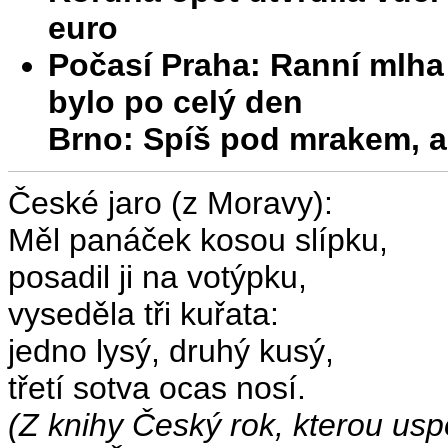
euro
Počasí Praha: Ranní mlha 
bylo po celý den
Brno: Spíš pod mrakem, al
České jaro (z Moravy):
Měl panáček kosou slípku,
posadil ji na votýpku,
vyseděla tři kuřata:
jedno lysý, druhý kusý,
třetí sotva ocas nosí.
(Z knihy Český rok, kterou uspo