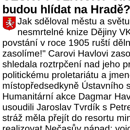
budou hlídat na Hradě
Jak sděloval městu a světu 
nesmrtelné knize Dějiny VK
povstání v roce 1905 ruští dělní
zasolíme!" Carovi Havlovi zaso
shledala roztrpčení nad jeho p
politickému proletariátu a jm
místopředsedkyně Ústavního so
Humanitární akce Dagmar Havlo
usoudili Jaroslav Tvrdík s Pe
stráž měla přejít do resortu m
realizovat Nečasův nápad: voj