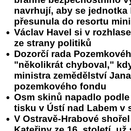
navrhují, aby se jednotka
přesunula do resortu mini
Václav Havel si v rozhlas
ze strany politiků
Dozorčí rada Pozemkového
"několikrát chyboval," k
ministra zemědělství Jana 
pozemkového fondu
Osm skinů napadlo podle
tisku v Ústí nad Labem v 
V Ostravě-Hrabové shořel 
Kateřiny ze 16. století, už