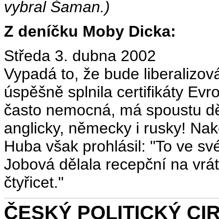
vybral Šaman.)
Z deníčku Moby Dicka:
Středa 3. dubna 2002
Vypadá to, že bude liberalizová
úspěšně splnila certifikáty Evr
často nemocná, má spoustu dě
anglicky, německy i rusky! Na
Huba však prohlásil: "To ve sv
Jobová dělala recepční na vrátni
čtyřicet."
ČESKÝ POLITICKÝ CIRK