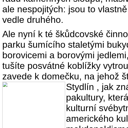
ale nespojitých: jsou to vlastn
vedle druhého.
Ale nyní k té škůdcovské činno
parku šumícího staletými buky
borovicemi a borovými jedlemi,
tušíte posvátné koblížky vytr
zavede k domečku, na jehož ští
Stydlín , jak z
pakultury, kte
kulturní svébytn
amerického kul