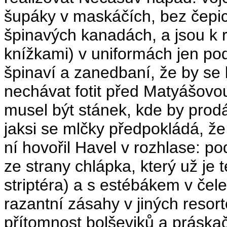
šupáky v maskáčích, bez čepice
špinavých kanadách, a jsou k 
knížkami) v uniformách jen pod
špinaví a zanedbaní, že by se 
nechávat fotit před Matyášovo
musel být stánek, kde by prod
jaksi se mlčky předpokládá, že
ní hovořil Havel v rozhlase: po
ze strany chlápka, který už j
striptéra) a s estébákem v čel
razantní zásahy v jiných resor
přítomnost bolševiků a práska