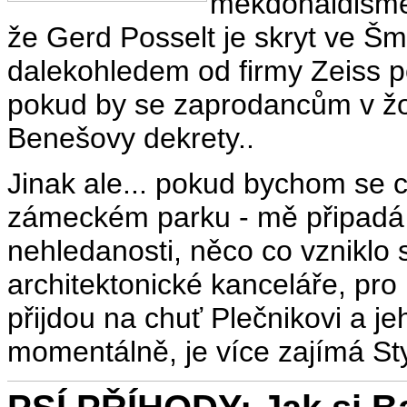
mekdonaldismem
že Gerd Posselt je skryt ve Šmu
dalekohledem od firmy Zeiss p
pokud by se zaprodancům v žol
Benešovy dekrety..
Jinak ale... pokud bychom se c
zámeckém parku - mě připadá j
nehledanosti, něco co vzniklo
architektonické kanceláře, pro
přijdou na chuť Plečnikovi a j
momentálně, je více zajímá Sty