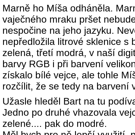
Marně ho Míša odháněla. Marn
vaječného mraku pršet nebude 
nespočine na jeho jazyku. Nevě
nepředložila litrové sklenice 
zelená, třetí modrá, v naší digi
barvy RGB i při barvení velikon
získalo bílé vejce, ale tohle M
rozčílit, že se tedy na barvení 
Užasle hleděl Bart na tu podív
Jedno po druhé vhazovala vejc
zelené.... pak do modré.
Měl bych pro ně lepší využití, p