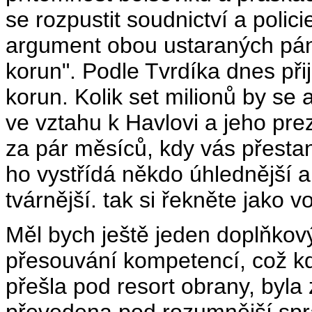
se rozpustit soudnictví a polic
argument obou ustaraných pánů
korun". Podle Tvrdíka dnes při
korun. Kolik set milionů by se 
ve vztahu k Havlovi a jeho pre
za pár měsíců, kdy vás přestan
ho vystřídá někdo úhlednější a 
tvárnější. tak si řekněte jako v
Měl bych ještě jeden doplňkov
přesouvání kompetencí, což kd
přešla pod resort obrany, byla 
převedena pod rozumnější sp