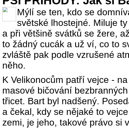
PSÍ PŘÍHODY: Jak si Ba
Mýlí se ten, kdo se domníva
světské lhostejné. Miluje ty
a při většině svátků se žere, a
to žádný cucák a už ví, co to s
zvláště pak podle vzrušené at
něho.
K Velikonocům patří vejce - na 
masové bičování bezbranných ř
třicet. Bart byl nadšený. Pos
a čekal, kdy se nějaké to vejc
zemi, je jeho, takové právo si