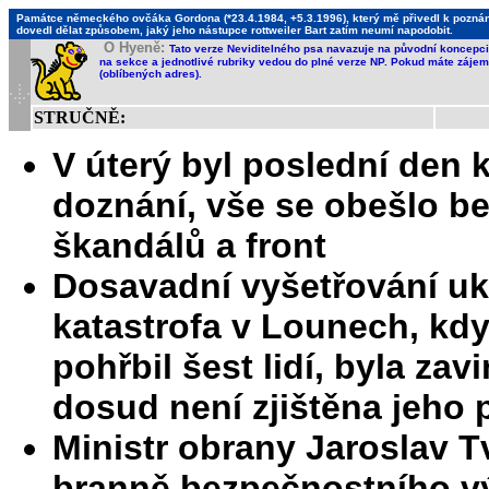
Památce německého ovčáka Gordona (*23.4.1984, +5.3.1996), který mě přivedl k poznání,
dovedl dělat způsobem, jaký jeho nástupce rottweiler Bart zatím neumí napodobit.
O Hyeně:
Tato verze Neviditelného psa navazuje na původní koncepci 
na sekce a jednotlivé rubriky vedou do plné verze NP. Pokud máte zájem 
(oblíbených adres).
STRUČNĚ:
V úterý byl poslední den
doznání, vše se obešlo b
škandálů a front
Dosavadní vyšetřování uk
katastrofa v Lounech, kdy 
pohřbil šest lidí, byla za
dosud není zjištěna jeho 
Ministr obrany Jaroslav T
branně bezpečnostního v