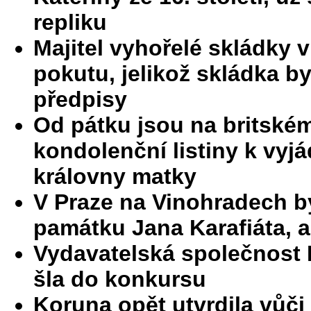
repliku
Majitel vyhořelé skládky
pokutu, jelikož skládka b
předpisy
Od pátku jsou na britském
kondolenční listiny k vyj
královny matky
V Praze na Vinohradech b
památku Jana Karafiáta, a
Vydavatelská společnost D
šla do konkursu
Koruna opět utvrdila vůči 