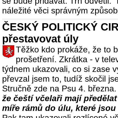
se bude přidávat. Trn odvětil: 
náležité věci správným způso
ČESKÝ POLITICKÝ CIR
přestavovat úly
Těžko kdo prokáže, že to by
prošetření. Zkrátka - v tel
týdnem ukazovali, co si zase v
převzal jsem to, tudíž skočil j
Stručně zde na Psu 4. března.
že čeští včelaři mají předěla
míře rámů do úlu, které jsou
Pak tam ukazovali rozlícené vče