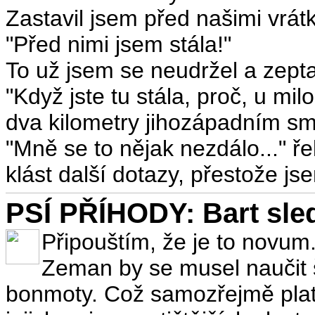
Zastavil jsem před našimi vrátk
"Před nimi jsem stála!"
To už jsem se neudržel a zepta
"Když jste tu stála, proč, u mil
dva kilometry jihozápadním s
"Mně se to nějak nezdálo..." ř
klást další dotazy, přestože js
PSÍ PŘÍHODY: Bart sled
Připouštím, že je to novum.
Zeman by se musel naučit 
bonmoty. Což samozřejmě platí 