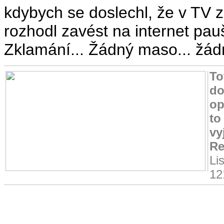
kdybych se doslechl, že v TV z
rozhodl zavést na internet pau
Zklamání... Žádný maso... žádn
To
do
op
to
vy
Re
Li
12