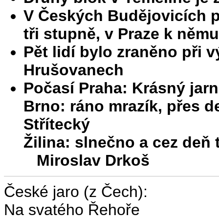
V Českých Budějovicích pa
tři stupně, v Praze k němu
Pět lidí bylo zraněno při
Hrušovanech
Počasí Praha: Krásný jarn
Brno: ráno mrazík, přes d
Střítecký
Žilina: slnečno a cez deň 
Miroslav Drkoš
České jaro (z Čech):
Na svatého Řehoře