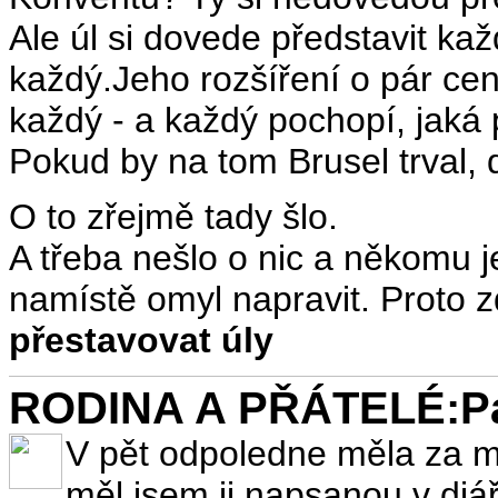
Ale úl si dovede představit ka
každý.Jeho rozšíření o pár cen
každý - a každý pochopí, jaká 
Pokud by na tom Brusel trval, 
O to zřejmě tady šlo.
A třeba nešlo o nic a někomu j
namístě omyl napravit. Proto z
přestavovat úly
RODINA A PŘÁTELÉ:Pad
V pět odpoledne měla za mn
měl jsem ji napsanou v diář