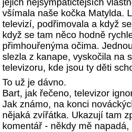
jejich nejsympatičtějších vlastn
všímala naše kočka Matylda. 
televizí, podřimovala a když s
když se tam něco hodně rychle
přimhouřenýma očima. Jednou, 
slezla z kanape, vyskočila na 
televizoru, kde jsou ty děti sc
To už je dávno.
Bart, jak řečeno, televizor igno
Jak známo, na konci nováckých
nějaká zvířátka. Ukazují tam z
komentář - někdy mě napadá, k