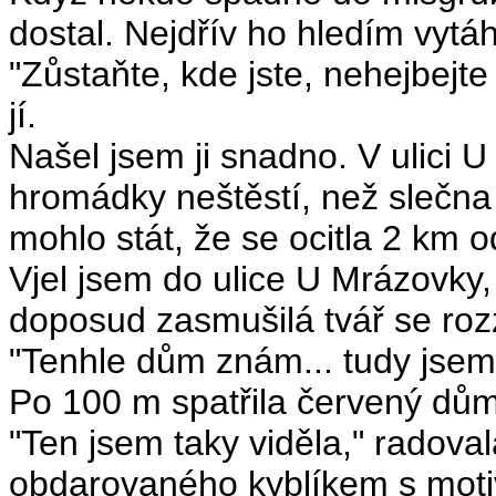
dostal. Nejdřív ho hledím vytá
"Zůstaňte, kde jste, nehejbejte
jí.
Našel jsem ji snadno. V ulici U
hromádky neštěstí, než slečna N
mohlo stát, že se ocitla 2 km
Vjel jsem do ulice U Mrázovky, 
doposud zasmušilá tvář se rozz
"Tenhle dům znám... tudy jsem 
Po 100 m spatřila červený dům
"Ten jsem taky viděla," radova
obdarovaného kyblíkem s mot