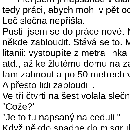
tedy práci, abych mohl v pět od
Leč slečna nepřišla.
Pustil jsem se do práce nové.
někde zabloudit. Stává se to.
litanii: vystoupíte z metra lin
atd., až ke žlutému domu na z
tam zahnout a po 50 metrech v
A přesto lidi zabloudili.
Ve tři čtvrti na šest volala sleč
"Cože?"
"Je to tu napsaný na ceduli."
Když někdo spadne do misgrub