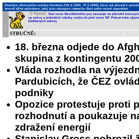
Památce německého ovčáka Gordona (*23.4.1984, +5.3.1996), který mě přivedl k poznání,
dovedl dělat způsobem, jaký jeho nástupce rottweiler Bart zatím neumí napodobit.
O Hyeně:
Tato verze Neviditelného psa navazuje na původní koncepci 
na sekce a jednotlivé rubriky vedou do plné verze NP. Pokud máte zájem 
(oblíbených adres).
STRUČNĚ:
18. března odjede do Afg
skupina z kontingentu 20
Vláda rozhodla na výjezd
Pardubicích, že ČEZ ovlád
podniky
Opozice protestuje proti
rozhodnutí a poukazuje na
zdražení energií
Stanislav Gross pohrozil