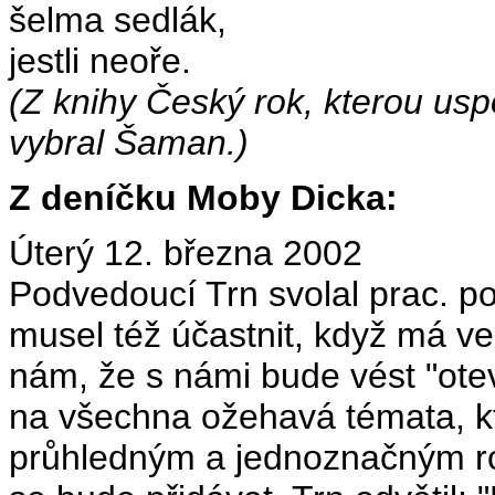
šelma sedlák,
jestli neoře.
(Z knihy Český rok, kterou uspo
vybral Šaman.)
Z deníčku Moby Dicka:
Úterý 12. března 2002
Podvedoucí Trn svolal prac. p
musel též účastnit, když má v
nám, že s námi bude vést "otevř
na všechna ožehavá témata, kt
průhledným a jednoznačným ro