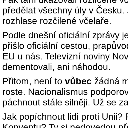
předělat všechny úly v Česku. 
rozhlase rozčilené včelaře.
Podle dnešní oficiální zprávy j
přišlo oficiální cestou, prapů
EU u nás. Televizní noviny Nov
dementovali, ani náhodou.
Přitom, není to
vůbec
žádná ma
roste. Nacionalismus podporov
páchnout stále silněji. Už se 
Jak popíchnout lidi proti Unii
Konventu? Ty si nedovedou před