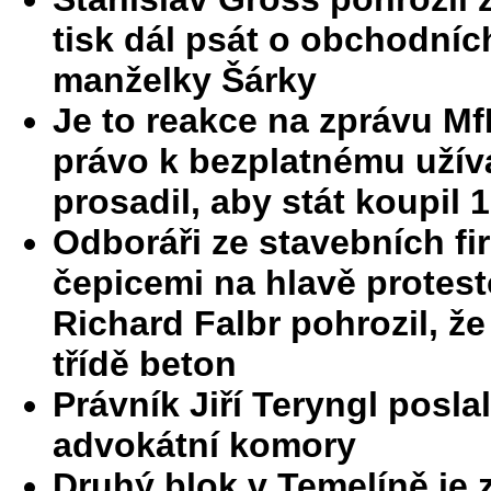
tisk dál psát o obchodních
manželky Šárky
Je to reakce na zprávu Mf
právo k bezplatnému užívá
prosadil, aby stát koupil 
Odboráři ze stavebních fi
čepicemi na hlavě protesto
Richard Falbr pohrozil, že 
třídě beton
Právník Jiří Teryngl poslal
advokátní komory
Druhý blok v Temelíně je