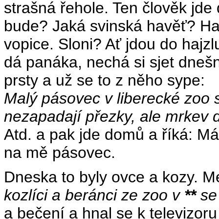
strašná řehole. Ten člověk jde 
bude? Jaká svinská havěť? Had
vopice. Sloni? Ať jdou do haj
dá panáka, nechá si sjet dnešní
prsty a už se to z něho sype:
Malý pásovec v liberecké zoo 
nezapadají přezky, ale mrkev 
Atd. a pak jde domů a říká: Má
na mě pásovec.
Dneska to byly ovce a kozy. Me
kozlíci a beránci ze zoo v
**
se
a bečení a hnal se k televizoru