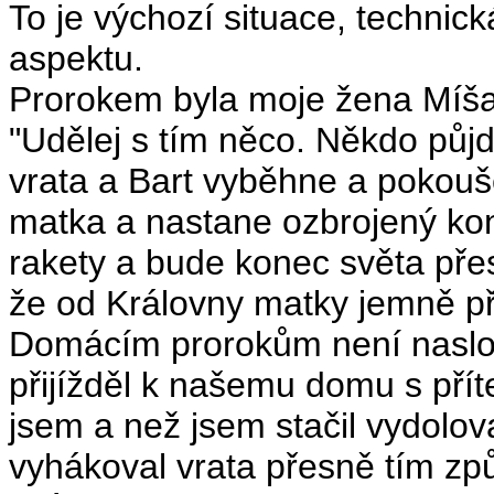
To je výchozí situace, technic
aspektu.
Prorokem byla moje žena Míša.
"Udělej s tím něco. Někdo půj
vrata a Bart vyběhne a pokouš
matka a nastane ozbrojený konf
rakety a bude konec světa přest
že od Královny matky jemně p
Domácím prorokům není naslouc
přijížděl k našemu domu s příte
jsem a než jsem stačil vydolovat
vyhákoval vrata přesně tím zp