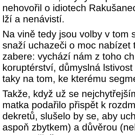
nehovořil o idiotech Rakušanec
lží a nenávistí.
Na vině tedy jsou volby v tom 
snaží uchazeči o moc nabízet t
zabere: vychází nám z toho ch
koruptérství, důmyslná lstivos
taky na tom, ke kterému segme
Takže, když už se nejchytřejší
matka podařilo přispět k rozd
dekretů, slušelo by se, aby uch
aspoň zbytkem) a důvěrou (ne