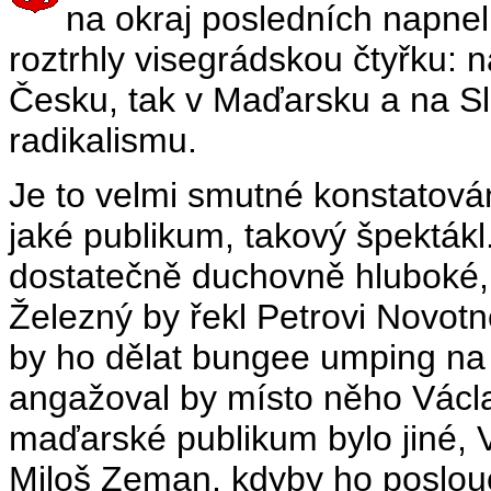
na okraj posledních napneli
roztrhly visegrádskou čtyřku: n
Česku, tak v Maďarsku a na Slov
radikalismu.
Je to velmi smutné konstatován
jaké publikum, takový špekták
dostatečně duchovně hluboké, 
Železný by řekl Petrovi Novot
by ho dělat bungee umping n
angažoval by místo něho Václ
maďarské publikum bylo jiné, Vi
Miloš Zeman, kdyby ho poslouc