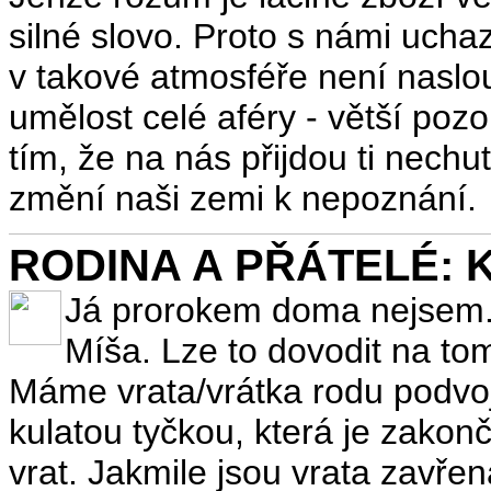
silné slovo. Proto s námi ucha
v takové atmosféře není naslo
umělost celé aféry - větší pozor
tím, že na nás přijdou ti nech
změní naši zemi k nepoznání.
RODINA A PŘÁTELÉ: K
Já prorokem doma nejsem. 
Míša. Lze to dovodit na tom
Máme vrata/vrátka rodu podvoj
kulatou tyčkou, která je zako
vrat. Jakmile jsou vrata zavř