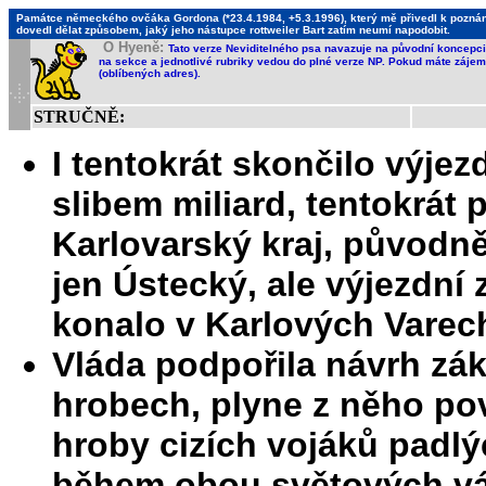
Památce německého ovčáka Gordona (*23.4.1984, +5.3.1996), který mě přivedl k poznání,
dovedl dělat způsobem, jaký jeho nástupce rottweiler Bart zatím neumí napodobit.
O Hyeně:
Tato verze Neviditelného psa navazuje na původní koncepci 
na sekce a jednotlivé rubriky vedou do plné verze NP. Pokud máte zájem 
(oblíbených adres).
STRUČNĚ:
I tentokrát skončilo výjez
slibem miliard, tentokrát 
Karlovarský kraj, původně
jen Ústecký, ale výjezdní
konalo v Karlových Varec
Vláda podpořila návrh zá
hrobech, plyne z něho po
hroby cizích vojáků padl
během obou světových vá