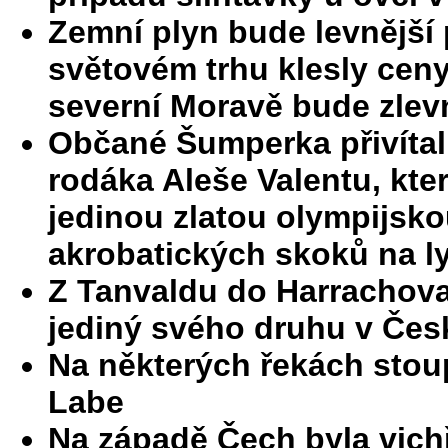
Zemní plyn bude levnější 
světovém trhu klesly ceny
severní Moravě bude zlevn
Občané Šumperka přivítal
rodáka Aleše Valentu, kter
jedinou zlatou olympijsko
akrobatických skoků na l
Z Tanvaldu do Harrachova
jediný svého druhu v Čes
Na některých řekách stoup
Labe
Na západě Čech byla vichř