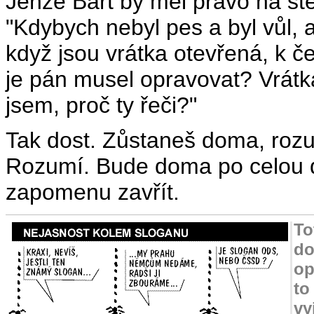
Jenže Bart by měl právo na st
"Kdybych nebyl pes a byl vůl,
když jsou vrátka otevřená, k č
je pán musel opravovat? Vrátka
jsem, proč ty řeči?"
Tak dost. Zůstaneš doma, roz
Rozumí. Bude doma po celou do
zapomenu zavřít.
To
do
op
to
vy