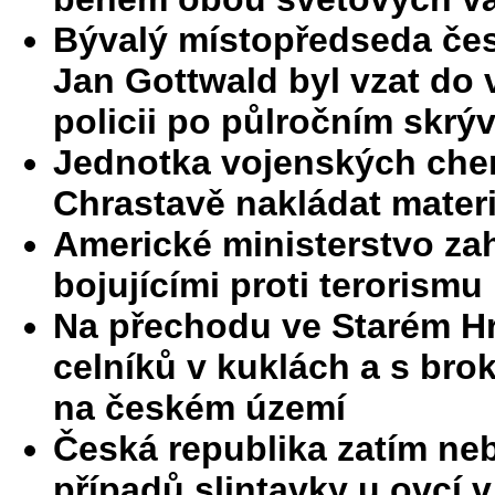
Bývalý místopředseda če
Jan Gottwald byl vzat do 
policii po půlročním skrý
Jednotka vojenských chem
Chrastavě nakládat materi
Americké ministerstvo za
bojujícími proti terorismu
Na přechodu ve Starém H
celníků v kuklách a s brok
na českém území
Česká republika zatím neb
případů slintavky u ovcí v 