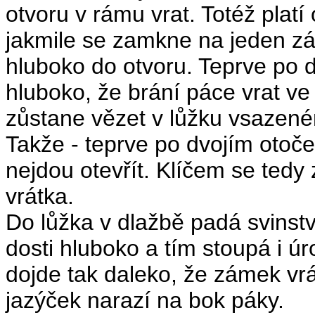
otvoru v rámu vrat. Totéž platí
jakmile se zamkne na jeden zá
hluboko do otvoru. Teprve po 
hluboko, že brání páce vrat ve
zůstane vězet v lůžku vsazené
Takže - teprve po dvojím otoče
nejdou otevřít. Klíčem se tedy 
vrátka.
Do lůžka v dlažbě padá svinst
dosti hluboko a tím stoupá i úr
dojde tak daleko, že zámek vr
jazýček narazí na bok páky.