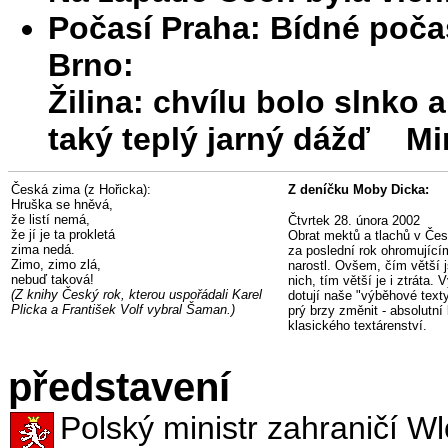
Počasí Praha: Bídné počas
Brno:
Žilina: chvílu bolo slnko 
taký teplý jarný dážď Mi
Česká zima (z Hořicka):
Z deníčku Moby Dicka:
Hruška se hněvá,
že listí nemá,
Čtvrtek 28. února 2002
že jí je ta prokletá
Obrat mektů a tlachů v Če
zima nedá.
za poslední rok ohromujíc
Zimo, zimo zlá,
narostl. Ovšem, čím větší j
nebuď taková!
nich, tím větší je i ztráta.
(Z knihy Český rok, kterou uspořádali Karel
dotují naše "výběhové texty
Plicka a František Volf vybral Šaman.)
prý brzy změnit - absolutní 
klasického textárenství.
představení
Polský ministr zahraničí W