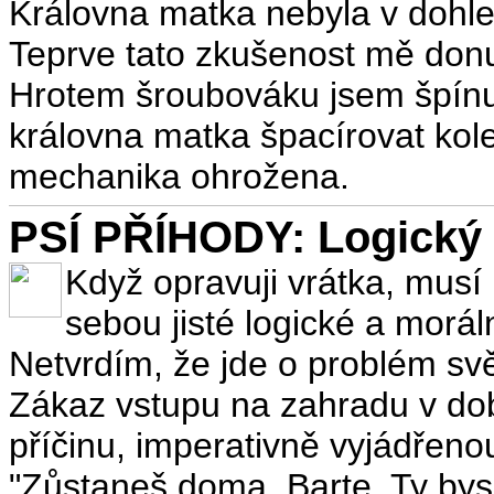
Královna matka nebyla v dohle
Teprve tato zkušenost mě donut
Hrotem šroubováku jsem špínu 
královna matka špacírovat kol
mechanika ohrožena.
PSÍ PŘÍHODY: Logický 
Když opravuji vrátka, musí
sebou jisté logické a morál
Netvrdím, že jde o problém svě
Zákaz vstupu na zahradu v dob
příčinu, imperativně vyjádřeno
"Zůstaneš doma, Barte. Ty bys 