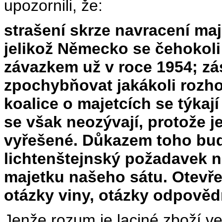
upozornili, že:
strašení skrze navracení ma
jelikož Německo se čehokol
závazkem už v roce 1954; zá
zpochybňovat jakákoli rozhod
koalice o majetcích se týka
se však neozývají, protože j
vyřešené. Důkazem toho budi
lichtenštejnský požadavek 
majetku našeho sátu. Otevř
otázky viny, otázky odpovědn
Jenže rozum je laciné zboží v