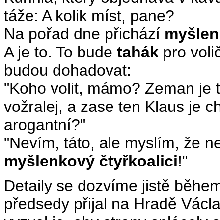
táže: A kolik míst, pane?
Na pořad dne přichází
myšlen
A je to. To bude
tahák
pro voli
budou dohadovat:
"Koho volit, mámo? Zeman je ta
vožralej, a zase ten Klaus je ch
arogantní?"
"Nevím, táto, ale myslím, že n
myšlenkový čtyřkoalici
!"
Detaily se dozvíme jistě během
předsedy přijal na Hradě Václ