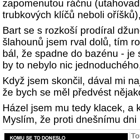
zapomenutou ráčnu (utahovadl
trubkových klíčů neboli oříšků)
Bart se s rozkoší prodíral džun
šlahounů jsem rval dolů, tím ro
bál, že spadne do bazénu - je s
by to nebylo nic jednoduchého
Když jsem skončil, dával mi naj
že bych se měl předvést něja
Házel jsem mu tedy klacek, a k
Myslím, že proti dnešnímu dni
To