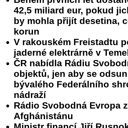
42,5 miliard eur, pokud ji
by mohla přijít desetina, 
korun
V rakouském Freistadtu p
jaderné elektrárně v Teme
ČR nabídla Rádiu Svobod
objektů, jen aby se odsu
bývalého Federálního sh
nádraží
Rádio Svobodná Evropa za
Afghánistánu
Ministr financí Jiří Rus