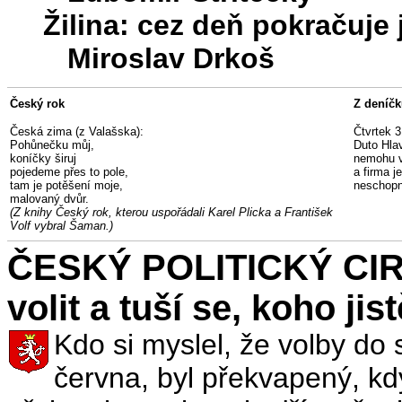
Žilina: cez deň pokračuje
Miroslav Drkoš
Český rok
Z deníčk
Česká zima (z Valašska):
Čtvrtek 3
Pohůnečku můj,
Duto Hla
koníčky širuj
nemohu v
pojedeme přes to pole,
a firma j
tam je potěšení moje,
neschopno
malovaný dvůr.
(Z knihy Český rok, kterou uspořádali Karel Plicka a František
Volf vybral Šaman.)
ČESKÝ POLITICKÝ CIRK
volit a tuší se, koho jis
Kdo si myslel, že volby do
června, byl překvapený, kd