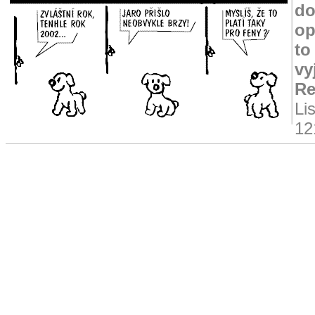
do
op
to
vy
Re
Li
12