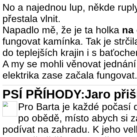
No a najednou lup, někde ruply 
přestala vlnit.
Napadlo mě, že je ta holka
na 
fungovat kamínka. Tak je strčil
do teplejších krajin i s baťoch
A my se mohli věnovat jednání,
elektrika zase začala fungovat
PSÍ PŘÍHODY:Jaro přišl
Pro Barta je každé počasí 
po obědě, místo abych si za
podívat na zahradu. K jeho vel