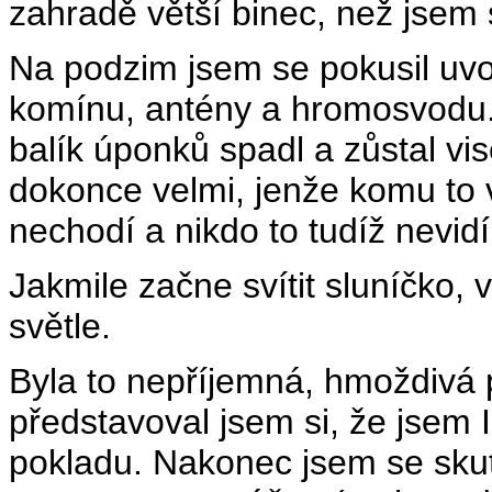
zahradě větší binec, než jsem s
Na podzim jsem se pokusil uvoln
komínu, antény a hromosvodu. 
balík úponků spadl a zůstal vi
dokonce velmi, jenže komu to 
nechodí a nikdo to tudíž nevidí
Jakmile začne svítit sluníčko, 
světle.
Byla to nepříjemná, hmoždivá pr
představoval jsem si, že jsem 
pokladu. Nakonec jsem se skut