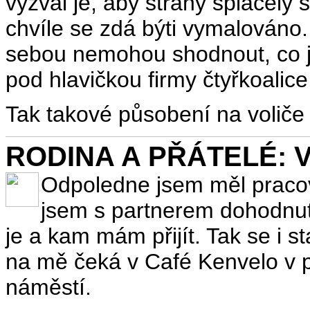
vyzval je, aby strany splácely 
chvíle se zdá býti vymalováno.
sebou nemohou shodnout, co jim 
pod hlavičkou firmy čtyřkoalice
Tak takové působení na voliče j
RODINA A PŘÁTELÉ: V
Odpoledne jsem měl pracov
jsem s partnerem dohodnut
je a kam mám přijít. Tak se i s
na mě čeká v Café Kenvelo v 
náměstí.