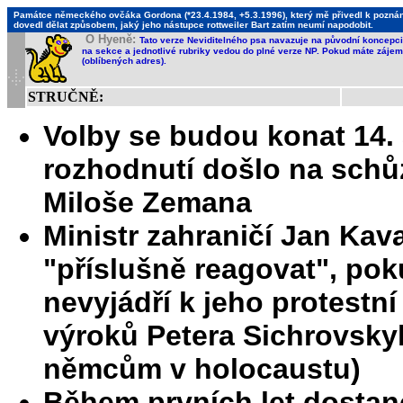
Památce německého ovčáka Gordona (*23.4.1984, +5.3.1996), který mě přivedl k poznání,
dovedl dělat způsobem, jaký jeho nástupce rottweiler Bart zatím neumí napodobit.
O Hyeně:
Tato verze Neviditelného psa navazuje na původní koncepci 
na sekce a jednotlivé rubriky vedou do plné verze NP. Pokud máte zájem 
(oblíbených adres).
STRUČNĚ:
Volby se budou konat 14. 
rozhodnutí došlo na schů
Miloše Zemana
Ministr zahraničí Jan Kav
"příslušně reagovat", po
nevyjádří k jeho protestn
výroků Petera Sichrovsky
němcům v holocaustu)
Během prvních let dostan