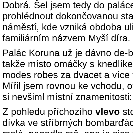
Dobrá. Šel jsem tedy do palác
prohlédnout dokončovanou sta
náměstí, kde vzniká obdoba ul
familiárním názvem Myší díra.
Palác Koruna už je dávno de-b
takže místo omáčky s knedlíke
modes robes za dvacet a více t
Mířil jsem rovnou ke vchodu, 
si nevšiml místní znamenitosti:
Z pohledu příchozího
vlevo
sto
dívka ve stříbrných bombarďác