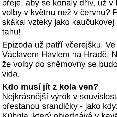
přeje, aby se konaly dřív, už v
volby v květnu než v červnu? 
skákal vzteky jako kaučukovej 
tahu!
Epizoda už patří včerejšku. Ve
Václavem Havlem na Hradě. Nev
že volby do sněmovny se budou
vida.
Kdo musí jít z kola ven?
Nejkrásnější výrok v souvislosti
přestanou srandičky - jako když
Kühnla, který objednává v kavár