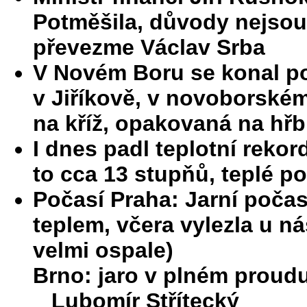
Potměšila, důvody nejsou
převezme Václav Srba
V Novém Boru se konal p
v Jiříkově, v novoborském
na kříž, opakovaná na hřb
I dnes padl teplotní rekor
to cca 13 stupňů, teplé p
Počasí Praha: Jarní počas
teplem, včera vylezla u n
velmi ospale)
Brno: jaro v plném proudu
Lubomír Střítecký