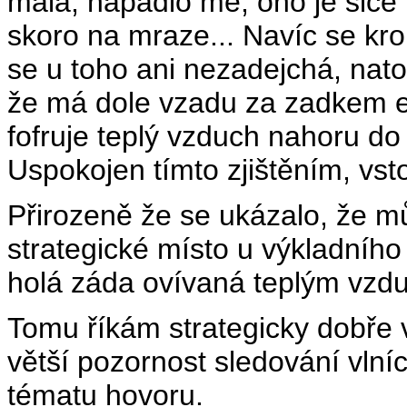
malá, napadlo mě, ono je sice t
skoro na mraze... Navíc se kro
se u toho ani nezadejchá, nato
že má dole vzadu za zadkem ele
fofruje teplý vzduch nahoru d
Uspokojen tímto zjištěním, vsto
Přirozeně že se ukázalo, že m
strategické místo u výkladního
holá záda ovívaná teplým vzd
Tomu říkám strategicky dobře v
větší pozornost sledování vlníc
tématu hovoru.