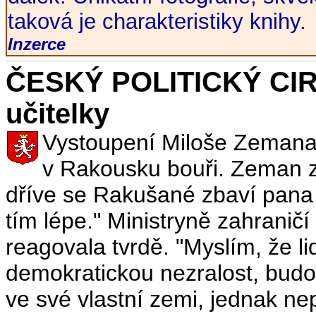
taková je charakteristiky knihy.
Inzerce
ČESKÝ POLITICKÝ CIR
učitelky
Vystoupení Miloše Zemana 
v Rakousku bouři. Zeman z
dříve se Rakušané zbaví pana H
tím lépe." Ministryně zahranič
reagovala tvrdě. "Myslím, že li
demokratickou nezralost, budo
ve své vlastní zemi, jednak ne