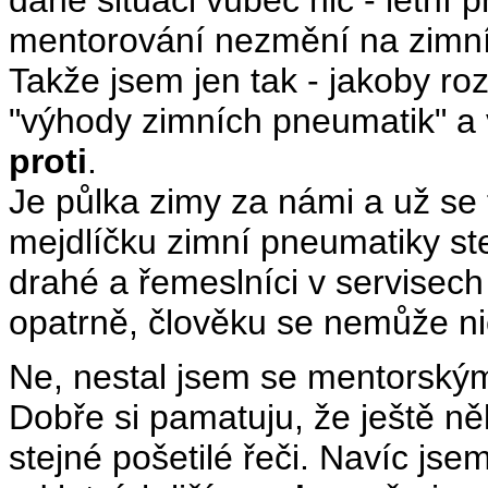
dané situaci vůbec nic - letní
mentorování nezmění na zimní
Takže jsem jen tak - jakoby r
"výhody zimních pneumatik" a
proti
.
Je půlka zimy za námi a už se 
mejdlíčku zimní pneumatiky st
drahé a řemeslníci v servisech 
opatrně, člověku se nemůže nic
Ne, nestal jsem se mentorsk
Dobře si pamatuju, že ještě n
stejné pošetilé řeči. Navíc jse