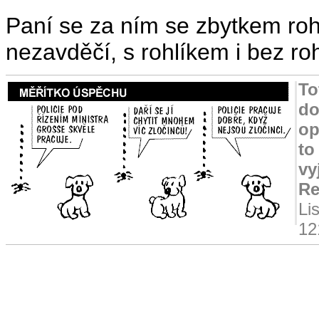
Paní se za ním se zbytkem rohl
nezavděčí, s rohlíkem i bez roh
To
do
op
to
vy
Re
Li
12