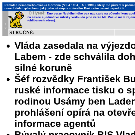
Památce německého ovčáka Gordona (*23.4.1984, +5.3.1996), který mě přivedl k poznání,
dovedl dělat způsobem, jaký jeho nástupce rottweiler Bart zatím neumí napodobit.
O Hyeně:
Tato verze Neviditelného psa navazuje na původní koncepci 
na sekce a jednotlivé rubriky vedou do plné verze NP. Pokud máte zájem 
(oblíbených adres).
STRUČNĚ:
Vláda zasedala na výjezdo
Labem - zde schválila doh
silné koruně
Šéf rozvědky František Bu
ruské informace tisku o s
rodinou Usámy ben Laden
prohlášení opírá na otevře
informace agentů
Bývalý pracovník BIS Vla