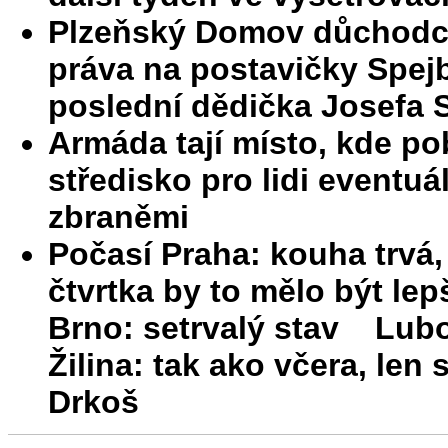
Plzeňský Domov důchodců
práva na postavičky Spejb
poslední dědička Josefa 
Armáda tají místo, kde po
středisko pro lidi eventu
zbraněmi
Počasí Praha: kouha trvá,
čtvrtka by to mělo být lep
Brno: setrvalý stav Lubo
Žilina: tak ako včera, le
Drkoš