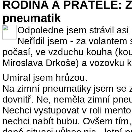
RODINA A PŘÁTELÉ: Zi
pneumatik
Odpoledne jsem strávil asi
Neřídil jsem - za volantem
počasí, ve vzduchu kouha (kou
Miroslava Drkoše) a vozovku k
Umíral jsem hrůzou.
Na zimní pneumatiky jsem se z
dovnitř. Ne, neměla zimní pne
Nechci vystupovat v roli ment
nechci nabít hubu. Ovšem tím