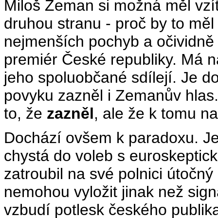
Miloš Zeman si možná měl vzít 
druhou stranu - proč by to mě
nejmenších pochyb a očividně
premiér České republiky. Má n
jeho spoluobčané sdílejí. Je d
povyku zazněl i Zemanův hlas. A
to, že
zazněl
, ale že k tomu n
Dochází ovšem k paradoxu. Jes
chystá do voleb s euroskepti
zatroubil na své polnici útočn
nemohou vyložit jinak než sign
vzbudí potlesk českého publi