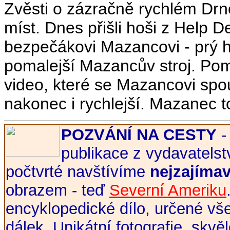
Zvěsti o zázračně rychlém Drno
míst. Dnes přišli hoši z Help D
bezpečákovi Mazancovi - prý h
pomalejší Mazancův stroj. Poma
video, které se Mazancovi spouš
nakonec i rychlejší. Mazanec t
POZVÁNÍ NA CESTY
-
publikace z vydavatels
počtvrté navštívíme
nejzajímav
obrazem - teď
Severní Ameriku
encyklopedické dílo, určené v
dálek. Unikátní fotografie, skvě