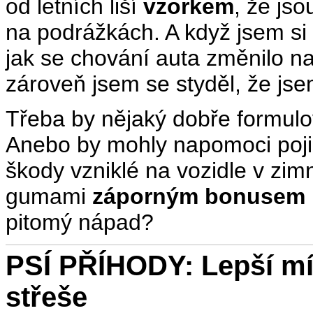
od letních liší
vzorkem
, že jso
na podrážkách. A když jsem si 
jak se chování auta změnilo na
zároveň jsem se styděl, že jsem 
Třeba by nějaký dobře formul
Anebo by mohly napomoci pojiš
škody vzniklé na vozidle v zi
gumami
záporným bonusem
pitomý nápad?
PSÍ PŘÍHODY: Lepší míč
střeše