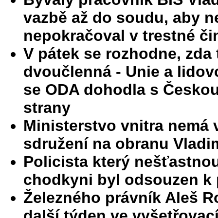
vazbě až do soudu, aby n
nepokračoval v trestné či
V pátek se rozhodne, zda 
dvoučlenná - Unie a lidov
se ODA dohodla s Českou 
strany
Ministerstvo vnitra nemá 
sdružení na obranu Vladi
Policista který nešťastno
chodkyni byl odsouzen k
Železného právník Aleš R
další týden ve vyšetřovac