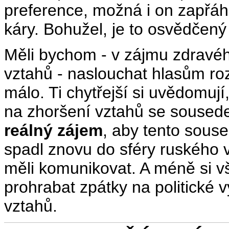
preference, možná i on zapřáh
káry. Bohužel, je to osvědčený
Měli bychom - v zájmu zdravé
vztahů - naslouchat hlasům roz
málo. Ti chytřejší si uvědomu
na zhoršení vztahů se soused
reálný zájem
, aby tento sous
spadl znovu do sféry ruského v
měli komunikovat. A méně si vš
prohrabat zpátky na politické 
vztahů.