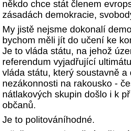
někdo chce stát členem evrops
zásadách demokracie, svobody 
My jistě nejsme dokonalí demok
bychom měli jít do učení ke k
Je to vláda státu, na jehož úz
referendum vyjadřující ultimát
vláda státu, který soustavně a
nezákonnosti na rakousko - čes
nátlakových skupin došlo i k p
občanů.
Je to politováníhodné.