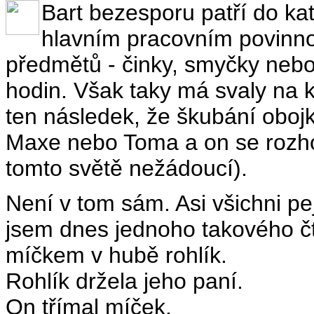
Bart bezesporu patří do kat
hlavním pracovním povinn
předmětů - činky, smyčky nebo
hodin. Však taky má svaly na k
ten následek, že škubání obo
Maxe nebo Toma a on se rozhod
tomto světě nežádoucí).
Není v tom sám. Asi všichni pe
jsem dnes jednoho takového čt
míčkem v hubě rohlík.
Rohlík držela jeho paní.
On třímal míček.