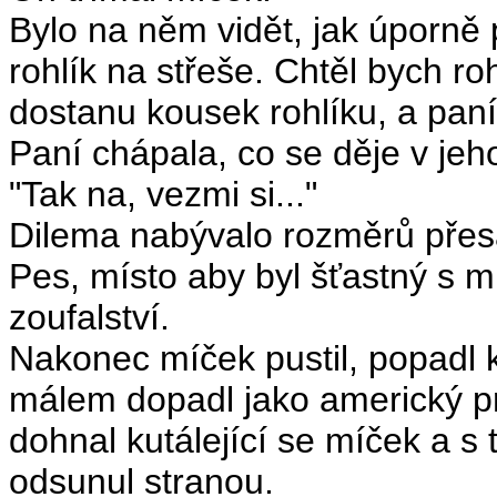
Bylo na něm vidět, jak úporně 
rohlík na střeše. Chtěl bych ro
dostanu kousek rohlíku, a pan
Paní chápala, co se děje v jeh
"Tak na, vezmi si..."
Dilema nabývalo rozměrů přesah
Pes, místo aby byl šťastný s 
zoufalství.
Nakonec míček pustil, popadl ku
málem dopadl jako americký pr
dohnal kutálející se míček a 
odsunul stranou.