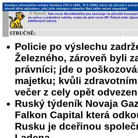
Památce německého ovčáka Gordona (*23.4.1984, +5.3.1996), který mě přivedl k poznání,
dovedl dělat způsobem, jaký jeho nástupce rottweiler Bart zatím neumí napodobit.
O Hyeně:
Tato verze Neviditelného psa navazuje na původní koncepci 
na sekce a jednotlivé rubriky vedou do plné verze NP. Pokud máte zájem 
(oblíbených adres).
STRUČNĚ:
Policie po výslechu zadrž
Železného, zároveň byli za
právníci; jde o poškozová
majetku; kvůli zdravotní
večer z cely opět odvezen
Ruský týdeník Novaja Gaze
Falkon Capital která odko
Rusku je dceřinou společ
Ladena