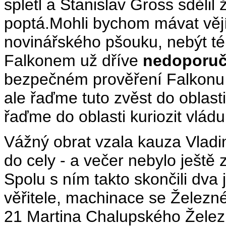
spletl a Stanislav Gross sdělil
poptá.Mohli bychom mávat věj
novinářského pšouku, nebýt té 
Falkonem už dříve
nedoporuč
bezpečném prověření Falkonu 
ale řaďme tuto zvěst do oblasti
řaďme do oblasti kuriozit vlá
Vážný obrat vzala kauza Vladi
do cely - a večer nebylo ještě
Spolu s ním takto skončili dva
věřitele, machinace se Želez
21 Martina Chalupského Železn