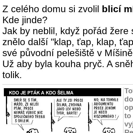
Z celého domu si zvolil
blicí m
Kde jinde?
Jak by neblil, když pořád žere 
znělo další "klap, ťap, klap, ťa
své původní pelešiště v Míšině
Už aby byla kouha pryč. A sně
tolik.
To
do
op
to
vy
Re