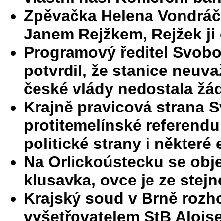
Zpěvačka Helena Vondráč
Janem Rejžkem, Rejžek ji 
Programový ředitel Svobo
potvrdil, že stanice neuva
české vlády nedostala žá
Krajně pravicová strana 
protitemelínské referendu
politické strany i některé
Na Orlickoústecku se obje
klusavka, ovce je ze stejn
Krajský soud v Brně rozh
vyšetřovatelem StB Aloi