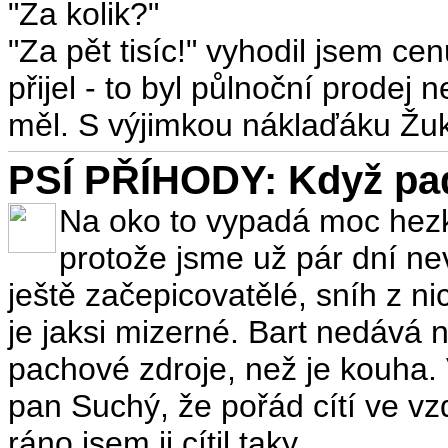
"Za kolik?"
"Za pět tisíc!" vyhodil jsem ce
přijel - to byl půlnoční prodej 
měl. S výjimkou náklaďáku Žu
PSÍ PŘÍHODY: Když pa
Na oko to vypadá moc hezky
protože jsme už pár dní nev
ještě začepicovatělé, sníh z n
je jaksi mizerné. Bart nedává n
pachové zdroje, než je kouha. 
pan Suchý, že pořád cítí ve v
ráno jsem ji cítil taky.