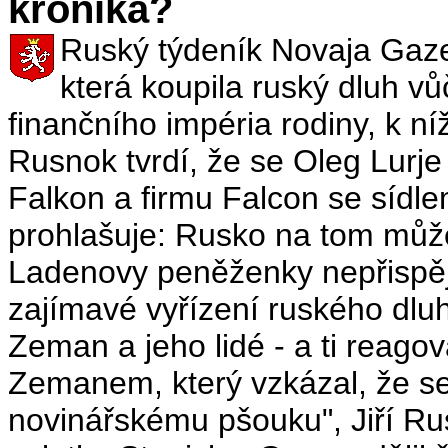
kronika?
Ruský týdeník Novaja Gazet
která koupila ruský dluh vů
finančního impéria rodiny, k ní
Rusnok tvrdí, že se Oleg Lurje
Falkon a firmu Falcon se sídl
prohlašuje: Rusko na tom může
Ladenovy peněženky nepřispěj
zajímavé vyřízení ruského dluh
Zeman a jeho lidé - a ti reago
Zemanem, který vzkázal, že s
novinářskému pšouku", Jiří Ru