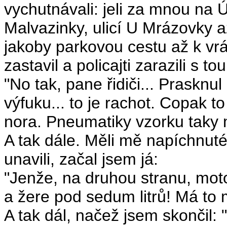
vychutnávali: jeli za mnou na 
Malvazinky, ulicí U Mrázovky 
jakoby parkovou cestu až k v
zastavil a policajti zarazili s t
"No tak, pane řidiči... Prasknu
výfuku... to je rachot. Copak t
nora. Pneumatiky vzorku taky 
A tak dále. Měli mě napíchnuté
unavili, začal jsem já:
"Jenže, na druhou stranu, moto
a žere pod sedum litrů! Má to 
A tak dál, načež jsem skončil: