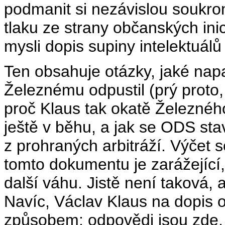
podmanit si nezávislou soukrom
tlaku ze strany občanských ini
mysli dopis supiny intelektuálů
Ten obsahuje otázky, jaké napa
Železnému odpustil (prý proto
proč Klaus tak okatě Železného
ještě v běhu, a jak se ODS st
z prohraných arbitráží. Výčet 
tomto dokumentu je zarážející
další váhu. Jistě není taková, 
Navíc, Václav Klaus na dopis 
způsobem: odpovědi jsou zde, 