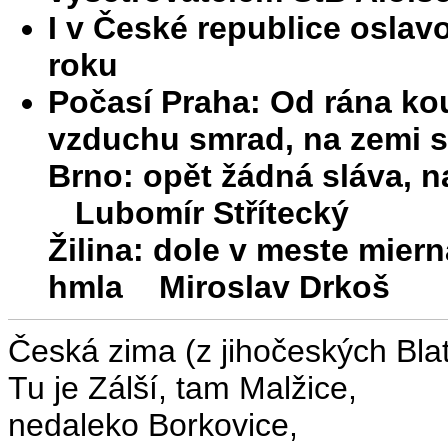
I v České republice oslav
roku
Počasí Praha: Od rána ko
vzduchu smrad, na zemi s
Brno: opět žádná sláva, n
Lubomír Střítecký
Žilina: dole v meste mier
hmla Miroslav Drkoš
Česká zima (z jihočeských Blat
Tu je Zálší, tam Malžice,
nedaleko Borkovice,