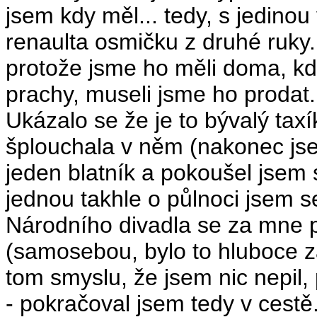
jsem kdy měl... tedy, s jedinou 
renaulta osmičku z druhé ruky
protože jsme ho měli doma, kdy
prachy, museli jsme ho prodat.
Ukázalo se že je to bývalý tax
šplouchala v něm (nakonec jsem
jeden blatník a pokoušel jsem 
jednou takhle o půlnoci jsem s
Národního divadla se za mne po
(samosebou, bylo to hluboce z
tom smyslu, že jsem nic nepil,
- pokračoval jsem tedy v cestě.