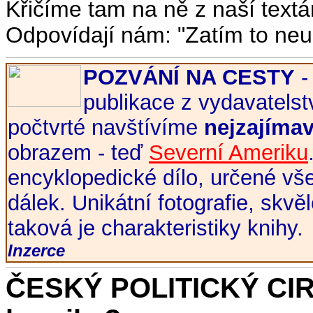
Křičíme tam na ně z naší textá
Odpovídají nám: "Zatím to neud
POZVÁNÍ NA CESTY
-
publikace z vydavatels
počtvrté navštívíme
nejzajímav
obrazem - teď
Severní Ameriku
encyklopedické dílo, určené v
dálek. Unikátní fotografie, skvě
taková je charakteristiky knihy.
Inzerce
ČESKÝ POLITICKÝ CIRK