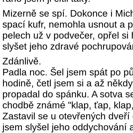
Mizerně se spí. Dokonce i Mich
spací kufr, nemohla usnout a p
pelech už v podvečer, opřel si 
slyšet jeho zdravé pochrupová
Zdánlivě.
Padla noc. Šel jsem spát po půl
hodině, četl jsem si a až někd
propadal do spánku. A sotva se
chodbě známé "klap, ťap, klap,
Zastavil se u otevřených dveří
jsem slyšel jeho oddychování 