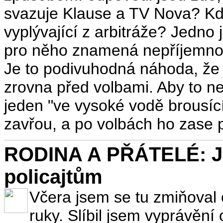
svazuje Klause a TV Nova? Kdo
vyplývající z arbitráže? Jedno j
pro něho znamená nepříjemnou
Je to podivuhodná náhoda, že 
zrovna před volbami. Aby to ne
jeden "ve vysoké vodě brousíc
zavřou, a po volbách ho zase p
RODINA A PŘÁTELÉ: Ja
policajtům
Včera jsem se tu zmiňoval 
ruky. Slíbil jsem vyprávění 