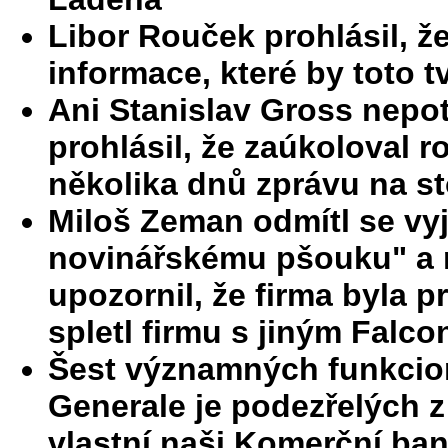
Libor Rouček prohlásil, 
informace, které by toto t
Ani Stanislav Gross nepot
prohlásil, že zaúkoloval 
několika dnů zprávu na st
Miloš Zeman odmítl se vy
novinářskému pšouku" a m
upozornil, že firma byla p
spletl firmu s jiným Falc
Šest významných funkcio
Generale je podezřelých z
vlastní naši Komerční ba