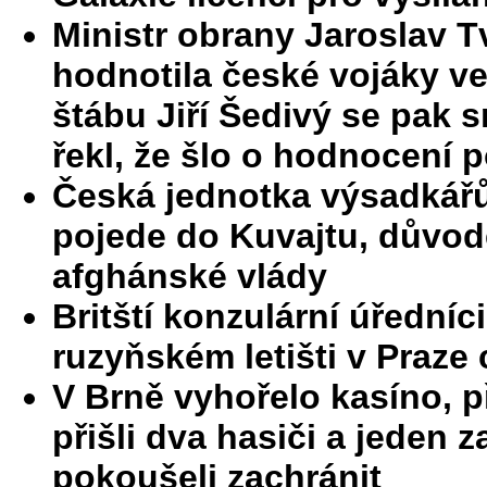
Ministr obrany Jaroslav T
hodnotila české vojáky ve
štábu Jiří Šedivý se pak s
řekl, že šlo o hodnocení 
Česká jednotka výsadkářů
pojede do Kuvajtu, důvod
afghánské vlády
Britští konzulární úředníc
ruzyňském letišti v Praze 
V Brně vyhořelo kasíno, při
přišli dva hasiči a jeden
pokoušeli zachránit