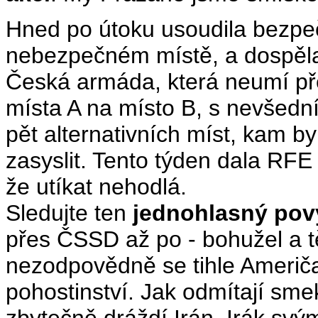
Hned po útoku usoudila bezpeč
nebezpečném místě, a dospěla k
Česká armáda, která neumí pře
místa A na místo B, s nevšedn
pět alternativních míst, kam 
zasyslit. Tento týden dala RFE
že utíkat nehodlá.
Sledujte ten
jednohlasný pov
přes ČSSD až po - bohužel a t
nezodpovědně se tihle Američa
pohostinství. Jak odmítají sme
zbytečně dráždí Irán, Irák sv