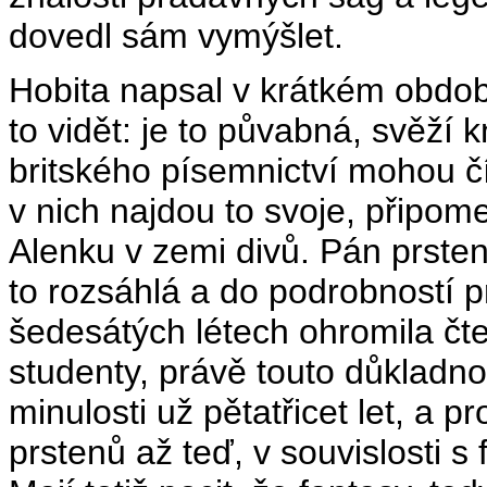
dovedl sám vymýšlet.
Hobita napsal v krátkém období
to vidět: je to půvabná, svěží k
britského písemnictví mohou číst
v nich najdou to svoje, připom
Alenku v zemi divů. Pán prsten
to rozsáhlá a do podrobností p
šedesátých létech ohromila čt
studenty, právě touto důkladno
minulosti už pětatřicet let, a pr
prstenů až teď, v souvislosti s 