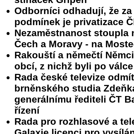
Odborníci odhadují, že z
podmínek je privatizace 
Nezaměstnanost stoupla na
Čech a Moravy - na Most
Rakouští a němečtí Němci
obcí, z nichž byli po válc
Rada české televize odmít
brněnského studia Zdeňka
generálnímu řediteli ČT B
řízení
Rada pro rozhlasové a tel
Galaxie licenci pro vysílá