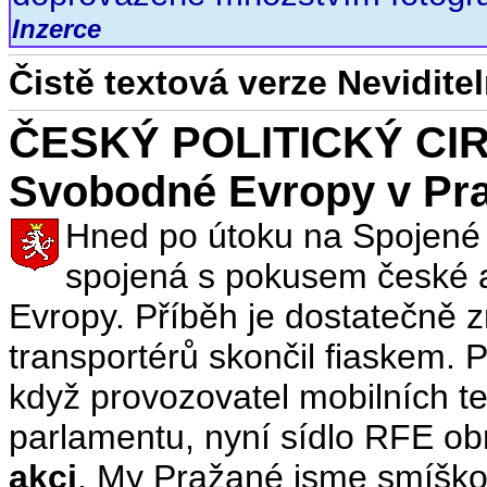
Inzerce
Čistě textová verze Nevidit
ČESKÝ POLITICKÝ CIRK
Svobodné Evropy v Pr
Hned po útoku na Spojené 
spojená s pokusem české 
Evropy. Příběh je dostatečně
transportérů skončil fiaskem. 
když provozovatel mobilních te
parlamentu, nyní sídlo RFE obr
akci
. My Pražané jsme smíško