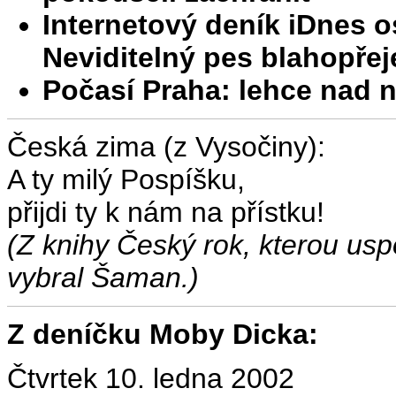
Internetový deník iDnes os
Neviditelný pes blahopře
Počasí Praha: lehce nad 
Česká zima (z Vysočiny):
A ty milý Pospíšku,
přijdi ty k nám na přístku!
(Z knihy Český rok, kterou uspo
vybral Šaman.)
Z deníčku Moby Dicka:
Čtvrtek 10. ledna 2002