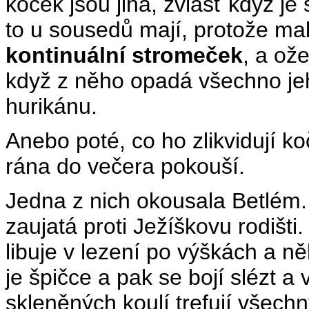
koček jsou jiná, zvlášť když je
to u sousedů mají, protože malý
kontinuální stromeček
, a ože
když z něho opadá všechno jeh
hurikánu.
Anebo poté, co ho zlikvidují ko
rána do večera pokouší.
Jedna z nich okousala Betlém. N
zaujatá proti Ježíškovu rodišti
libuje v lezení po výškách a n
je špičce a pak se bojí slézt 
skleněných koulí trefují všechny