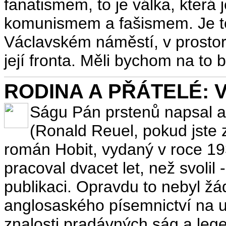
fanatismem, to je válka, která 
komunismem a fašismem. Je to 
Václavském náměstí, v prosto
její fronta. Měli bychom na to b
RODINA A PŘÁTELÉ: Vý
Ságu Pán prstenů napsal an
(Ronald Reuel, pokud jste 
román Hobit, vydaný v roce 1
pracoval dvacet let, než svolil
publikaci. Opravdu to nebyl žá
anglosaského písemnictví na u
znalosti pradávných ság a legen