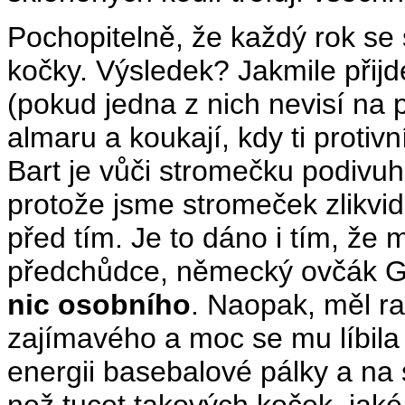
Pochopitelně, že každý rok s
kočky. Výsledek? Jakmile přijd
(pokud jedna z nich nevisí na 
almaru a koukají, kdy ti protiv
Bart je vůči stromečku podiv
protože jsme stromeček zlikvid
před tím. Je to dáno i tím, že
předchůdce, německý ovčák Go
nic osobního
. Naopak, měl ra
zajímavého a moc se mu líbila
energii basebalové pálky a na
než tucet takových koček, jaké