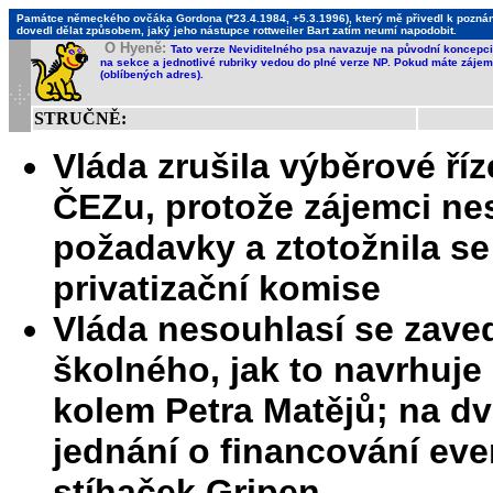
Památce německého ovčáka Gordona (*23.4.1984, +5.3.1996), který mě přivedl k poznání,
dovedl dělat způsobem, jaký jeho nástupce rottweiler Bart zatím neumí napodobit.
O Hyeně:
Tato verze Neviditelného psa navazuje na původní koncepci 
na sekce a jednotlivé rubriky vedou do plné verze NP. Pokud máte zájem 
(oblíbených adres).
STRUČNĚ:
Vláda zrušila výběrové říz
ČEZu, protože zájemci nes
požadavky a ztotožnila se
privatizační komise
Vláda nesouhlasí se zav
školného, jak to navrhuj
kolem Petra Matějů; na dv
jednání o financování ev
stíhaček Gripen