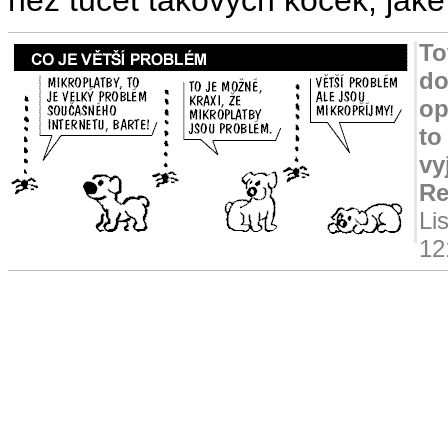
To
do
op
to
vy
Re
Li
12