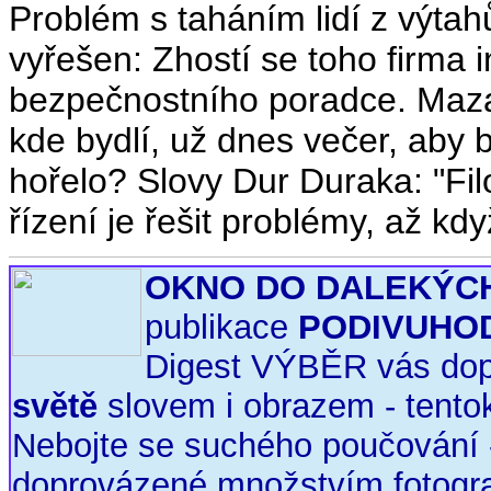
Problém s taháním lidí z výtahů
vyřešen: Zhostí se toho firma 
bezpečnostního poradce. Maza
kde bydlí, už dnes večer, aby 
hořelo? Slovy Dur Duraka: "Fil
řízení je řešit problémy, až kd
OKNO DO DALEKÝC
publikace
PODIVUHO
Digest VÝBĚR vás do
světě
slovem i obrazem - tento
Nebojte se suchého poučování - 
doprovázené množstvím fotograf