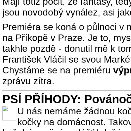
Mají totiž pocit, že fantasy, te
jsou novodobý vynález, asi j
Premiéra se koná o půlnoci v 
na Příkopě v Praze. Je to, mysl
takhle pozdě - donutil mě k 
František Vláčil se svou Mark
Chystáme se na premiéru
výp
zprávu zítra.
PSÍ PŘÍHODY: Povánočn
U nás nemáme žádnou kočk
kočky na domácnost. Taková