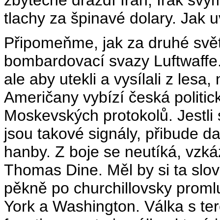
tlachy za špinavé dolary. Jak 
Připomeňme, jak za druhé svět
bombardovací svazy Luftwaffe.
ale aby utekli a vysílali z lesa,
Američany vybízí česká politick
Moskevských protokolů. Jestli
jsou takové signály, přibude d
hanby. Z boje se neutíká, vzk
Thomas Dine. Měl by si ta slov
pěkně po churchillovsky proml
York a Washington. Válka s t