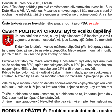
Pondělí 31. prosince 2001, silvestr
České Textárny pořádají pro své zaměstnance silvestrovskou veselici. Bu
Duto Hlav s Viki Vykulenou, Mazanec s novou dogou i čáp marabu s paní Jo
obcházíme městská tržiště s grogem a navečer se vracíme domů. Ani slibov
Čistě textová verze Neviditelného psa, vhodná pro PDA,
je zde
ČESKÝ POLITICKÝ CIRKUS: Byl to vcelku úspěšný 
Je poslední den v roce, a kdy jindy bilancovat? Bilancista je v rol
zejména z oblasti hospodářské, jsou kaleny zjištěním, že mohutně 
K dárkům letošních vánoc můžeme připočíst příznivé zprávy statist
tisíc měsíčně, až se vše uzavře a přepočítá. Mzdy reálné i nominální rostly 
jen 26 miliard. To všechno jsou zprávy příznivé.
Příznivé statistiky zajímavě kontrastují s posledními výsledky výzkumu veř
spíše spokojeno 30%, spíše nespokojeno 49% a 19% je velmi nespokojeno (
nespokojeno 48%, velmi nespokojeno 22% a tři procenta nevědí.
Kdyby to tak bylo možné - udělat výzkum mínění vlády, jak se spokojena 
chtěla? Ukázalo by se asi na monitoru čtecího zařízení. Spokojená je jich jen 
Zde by bylo možno vnést do debaty socio-ekonomicko-psychologickou konstan
mínusu: k nule se blíží jen na krátkou dobu, zejména tehdy, kdy změna mom
Takže, s ohledem na tuto konstantu, a s ohledem na to, že vstupujeme do v
Což zase není tak špatné konstatování.
Jménem spolupracovníků Neviditelného psa vám všem přeji ten nejlepší mys
RODINA A PŘÁTELÉ: Problém poslední míle, posle