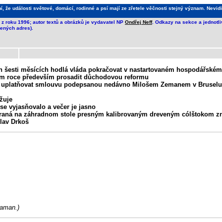
že události světové, domácí, rodinné a psí mají ze zřetele věčnosti stejný význam. Nevidi
z roku 1996; autor textů a obrázků je vydavatel NP
Ondřej Neff
. Odkazy na sekce a jednotl
ených adres).
ch šesti měsících hodlá vláda pokračovat v nastartovaném hospodářském
štím roce především prosadit důchodovou reformu
 už uplatňovat smlouvu podepsanou nedávno Milošem Zemanem v Bruselu
yžuje
 se vyjasňovalo a večer je jasno
 meraná na záhradnom stole presným kalibrovaným dreveným cólštokom z
lav Drkoš
Šaman.)