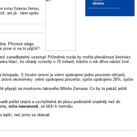
stranu
 se svou žvavou ženou,
, ani já - ráno spolu
dná. Příznivé údaje,
jsme si na to půjčili?
to není zanedbatelný vzestup! Průměrná mzda by mohla přesáhnout šestnáct
ka hlásí, že vklady vzrostly o 70 miliard, kdežto o rok dříve nárůst činil
 listopadu. S životní úrovní je velmi spokojeno jedno procento občanů,
 úrovni ekonomiky: velmi spokojeno procento, spíše spokojeno 26%, spíše
li připojit na mozkovnu takového Miloše Zemana. Co by ta pakáž ještě
ásadě pořád stejná a vychýlitelná do plusu podstatně snadněji než do
anta,
míra nasranosti
, se blíží k normálu.
 lepší, než jsme se obávali.