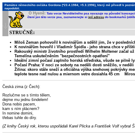
Památce německého ovčáka Gordona (*23.4.1984, +5.3.1996), který mě přivedl k poznání, 
napodobit.
O Hyeně:
Tato verze Neviditelného psa navazuje na původní koncepci 
čtení jen této verze psa, zaznamenejte si
její adresu
do bookmarků (oblíb
STRUČNĚ:
Miloš Zeman pohovořil k novinářům a sdělil jim, že v poslední
K novinářům hovořil i Vladimír Špidla - jeho strana chce v pří
Rakouský ministr životního prostředí Wilhelm Moltener začal
Temelína uskutečněním "bezpečnostních opatření"
Ideální zimní počasí zaplnilo horská střediska, všude se pilně l
Počasí Praha: V noci ze soboty na neděli dosti sněžilo, v neděli
Žilina: skoro stále sneží a oficiálna výška snehovej pokrývky
teplote tesne nad nulou a miernom vetre dosiahla 45 cm Miros
Česká zima (z Čech):
Rozlučme se s tímto tělem,
dejme mu jednu šindelem!
Dona nobis pacem,
kam s ním plácnem?
In nomine domini,
třebas tuhle do díry.
(Z knihy Český rok, kterou uspořádali Karel Plicka a František Volf vybral 