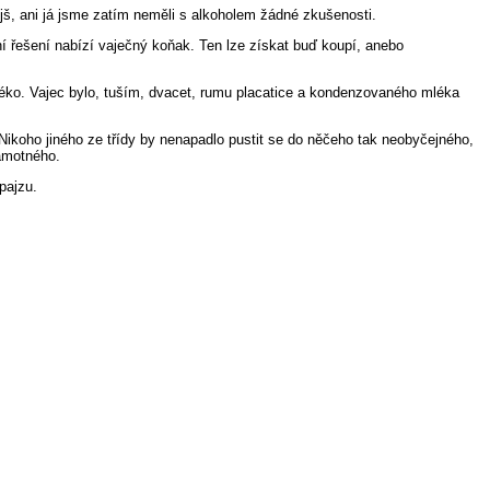
jš, ani já jsme zatím neměli s alkoholem žádné zkušenosti.
lní řešení nabízí vaječný koňak. Ten lze získat buď koupí, anebo
léko. Vajec bylo, tuším, dvacet, rumu placatice a kondenzovaného mléka
ikoho jiného ze třídy by nenapadlo pustit se do něčeho tak neobyčejného,
samotného.
pajzu.