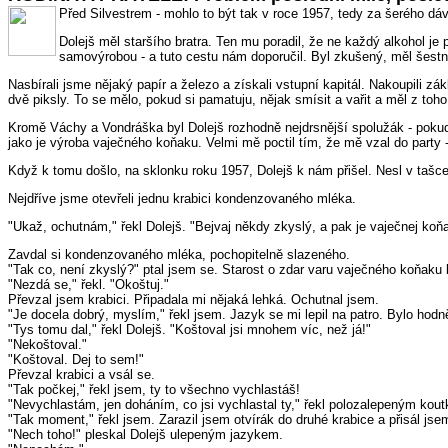
Před Silvestrem - mohlo to být tak v roce 1957, tedy za šerého d
Dolejš měl staršího bratra. Ten mu poradil, že ne každý alkohol je
samovýrobou - a tuto cestu nám doporučil. Byl zkušený, měl šestn
Nasbírali jsme nějaký papír a železo a získali vstupní kapitál. Nakoupil
dvě piksly. To se mělo, pokud si pamatuju, nějak smísit a vařit a měl z to
Kromě Váchy a Vondráška byl Dolejš rozhodně nejdrsnější spolužák - pokud
jako je výroba vaječného koňaku. Velmi mě poctil tím, že mě vzal do party 
Když k tomu došlo, na sklonku roku 1957, Dolejš k nám přišel. Nesl v ta
Nejdříve jsme otevřeli jednu krabici kondenzovaného mléka.
"Ukaž, ochutnám," řekl Dolejš. "Bejvaj někdy zkyslý, a pak je vaječnej koň
Zavdal si kondenzovaného mléka, pochopitelně slazeného.
"Tak co, není zkyslý?" ptal jsem se. Starost o zdar varu vaječného koňaku 
"Nezdá se," řekl. "Okoštuj."
Převzal jsem krabici. Připadala mi nějaká lehká. Ochutnal jsem.
"Je docela dobrý, myslím," řekl jsem. Jazyk se mi lepil na patro. Bylo hodn
"Tys tomu dal," řekl Dolejš. "Koštoval jsi mnohem víc, než já!"
"Nekoštoval."
"Koštoval. Dej to sem!"
Převzal krabici a vsál se.
"Tak počkej," řekl jsem, ty to všechno vychlastáš!
"Nevychlastám, jen doháním, co jsi vychlastal ty," řekl polozalepeným kou
"Tak moment," řekl jsem. Zarazil jsem otvírák do druhé krabice a přisál jse
"Nech toho!" pleskal Dolejš ulepeným jazykem.