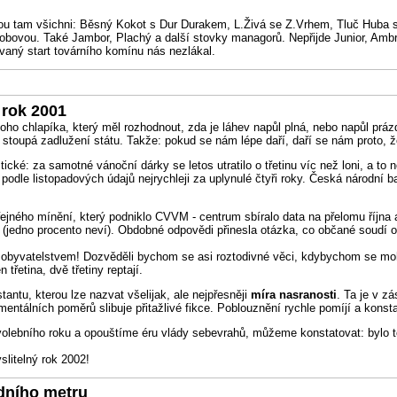
dou tam všichni: Běsný Kokot s Dur Durakem, L.Živá se Z.Vrhem, Tluč Huba
bovou. Také Jambor, Plachý a další stovky managorů. Nepřijde Junior, Ambrož
aný start továrního komínu nás nezlákal.
rok 2001
i toho chlapíka, který měl rozhodnout, zda je láhev napůl plná, nebo napůl práz
stoupá zadlužení státu. Takže: pokud se nám lépe daří, daří se nám proto, že 
ické: za samotné vánoční dárky se letos utratilo o třetinu víc než loni, a 
podle listopadových údajů nejrychleji za uplynulé čtyři roky. Česká národní ban
ejného mínění, který podniklo CVVM - centrum sbíralo data na přelomu října a
jedno procento neví). Obdobné odpovědi přinesla otázka, co občané soudí o
s obyvatelstvem! Dozvěděli bychom se asi roztodivné věci, kdybychom se moh
třetina, dvě třetiny reptají.
tu, kterou lze nazvat všelijak, ale nejpřesněji
míra nasranosti
. Ta je v z
entálních poměrů slibuje přitažlivé fikce. Poblouznění rychle pomíjí a konst
olebního roku a opouštíme éru vlády sebevrahů, můžeme konstatovat: bylo to
litelný rok 2002!
dního metru