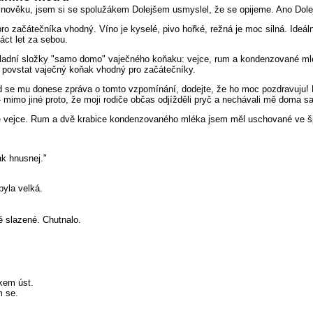
ávnověku, jsem si se spolužákem Dolejšem usmyslel, že se opijeme. Ano Dole
 pro začátečníka vhodný. Víno je kyselé, pivo hořké, režná je moc silná. Ideá
áct let za sebou.
i základní složky "samo domo" vaječného koňaku: vejce, rum a kondenzované m
ho povstat vaječný koňak vhodný pro začátečníky.
 se mu donese zpráva o tomto vzpomínání, dodejte, že ho moc pozdravuju! N
- mimo jiné proto, že moji rodiče občas odjížděli pryč a nechávali mě doma 
šce vejce. Rum a dvě krabice kondenzovaného mléka jsem měl uschované ve š
ak hnusnej."
byla velká.
ě slazené. Chutnalo.
tkem úst.
m se.