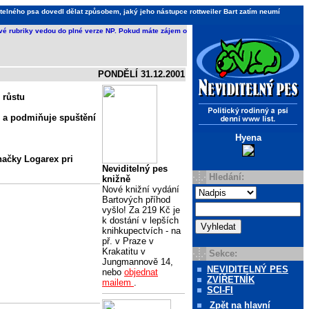
telného psa dovedl dělat způsobem, jaký jeho nástupce rottweiler Bart zatím neumí
ivé rubriky vedou do plné verze NP. Pokud máte zájem o
PONDĚLÍ 31.12.2001
 růstu
 a podmiňuje spuštění
Hyena
načky Logarex pri
Neviditelný pes
Hledání:
knižně
Nové knižní vydání
Bartových příhod
vyšlo! Za 219 Kč je
k dostání v lepších
knihkupectvích - na
př. v Praze v
Krakatitu v
Sekce:
Jungmannově 14,
NEVIDITELNÝ PES
nebo
objednat
ZVÍŘETNÍK
mailem
.
SCI-FI
Zpět
na hlavní