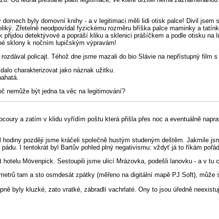
domech byly domovní knihy - a v legitimaci měli lidi otisk palce! Divil jsem 
k veliký. Zřetelně neodpovídal fyzickému rozměru bříška palce maminky a tatínk
ak přijdou detektývové a popráší kliku a sklenici prášíčkem a podle otisku na 
ádné sklony k nočním lupičským výpravám!
 rozdával policajt. Téhož dne jsme mazali do bio Slávie na nepřístupný film 
dalo charakterizovat jako náznak užitku.
nahatá.
roč nemůže být jedna ta věc na legitimování?
coury a zatím v klidu vyřídím poštu která přišla přes noc a eventuálně napr
diny později jsme kráčeli společně hustým studeným deštěm. Jakmile jsme d
 pádu. I tentokrát byl Bartův pohled plný negativismu: vždyť já to říkám pořá
t hotelu Mövenpick. Sestoupili jsme ulicí Mrázovka, podešli lanovku - a v tu c
t metrů tam a sto osmdesát zpátky (měřeno na digitální mapě PJ Soft), může 
ě byly kluzké, zato vratké, zábradlí vachrlaté. Ony to jsou úředně neexistu