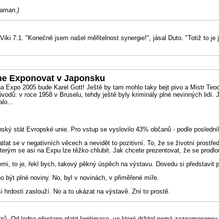
Šaman.)
 Viki 7:1. "Konečně jsem našel měřitelnost synergie!", jásal Duto. "Totiž to j
me Exponovat v Japonsku
na Expo 2005 bude Karel Gott! Ještě by tam mohlo taky bejt pivo a Mistr Teo
odů: v roce 1958 v Bruselu, tehdy ještě byly kriminály plné nevinných lidí.
lo...
ský stát Evropské unie. Pro vstup se vyslovilo 43% občanů - podle poslední
atlat se v negativních věcech a nevidět to pozitivní. To, že se životní prostř
, kterým se asi na Expu lze těžko chlubit. Jak chcete prezentovat, že se prod
i, to je, řekl bych, takový pěkný úspěch na výstavu. Dovedu si představit pr
o být plné noviny. No, byl v novinách, v přiměřené míře.
i hrdosti zaslouží. No a to ukázat na výstavě. Zní to prostě.
. Od ledna přestane platit legitimace, ve které držitel nemá zaznamenanou če