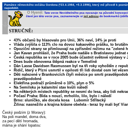
Památce německého ovčáka Gordona (*23.4.1984, +5.3.1996), který mě přivedl k poznání, 
napodobit.
O Hyeně:
Tato verze Neviditelného psa navazuje na původní koncepci 
čtení jen této verze psa, zaznamenejte si
její adresu
do bookmarků (oblíb
STRUČNĚ:
43% občanů by hlasovalo pro Unii, 36% neví, 14% je proti
Vláda zvýšila o 113% clo na dovoz kakaového prášku, to brutáln
Opoziční strany se přimlouvají na zpřísnění režimu na "zelené
Jan Kavan prohlásil, že Praha bude nadále s Bratislavou jednat
Česká republika se v roce 2005 bude účastnit světové výstavy v
Dnes bude obnovena štěpná reakce v Temelíně
Dán Lasse Davidsen Rasmussen byl na tři roky vyhoštěn z republ
Řidič, který v Plzni usmrtil v opilosti tři lidi dostal osm let vězen
Děti nalezené v Brankovicích čtyři měsíce po smrti pravděpodob
pravděpodobné
Elektřina podraží průměrně o 10%, plyn o 5%
Na Semilsku je kalamitní stav kvůli náledí
Na některých místech republiky se nesmí do lesa, aby lidi nekra
Počasí Praha: Bída s nouzí, mrholilo, lilo, bylo i náledí
Brno: sluníčko, ale docela kosa Lubomír Střítecký
Žilina: nasnežilo a krajina krásne obelela - teraz by mali byť 
Český podzim (z Moravy):
Na poli mandel, doma dva,
za pecí dětí hromada,
máma je shání lopatou: