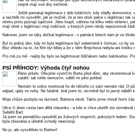
stejně mají své dny sečtené.
Ještě pamatuji legitimace z dob totáčních, kdy vládly domovnice, v 
a nechtěli mi vysvětlit, jak je možné, že je ten otisk palce v legitimaci ta
otisku prstu poznají lupičové. Jdou loupit, sáhnou na kliku nebo sklenici, p
mají otisk v legitimaci moji rodičové, u kterých jsem nikdy nepozoroval ž
Nakonec jsem se taky dočkal legitimace - v patnácti letech nám je ve škole
Byl to jediný den, kdy mi byla legitimace byť sebeméně k čemusi, co by se 
Bez ohledu na to, že film byl blbej a že v něm Brejchová nebyla ani trošku 
Pro mě,za mě - nejlíp by bylo se legitimovat řidičákem nebo šalinkartou. P
PSÍ PŘÍHODY: Výhoda čtyř nohou
Ráno pršelo. Obvykle vystrčím Barta před dům, aby zkontroloval ko
zatáhl: tak tohle nemusím, sdělil mi jeho pohled.
Nemám to srdce montovat ho do něčeho co sám nemám rád. O půl ho
odpad, ujely mi nohy. Ne fatálně, bral jsem to, nicméně byl to jasný náběh k
Moje chůze pozbyla na ráznosti, Bartova nikoli. Takto jsme minuli horní čás
Ulice či dnes cesta tam dělá vlásenku - a kdo si chce ušetřit sto osmdesá
Seběhl Bart.
Já jsem se pomaličku spouštěl po žulových stupních, pokrytých ledem. Stupn
byla zbourána a úředně schody neexistují.
No jo, ale vysvětlete to Bartovi!