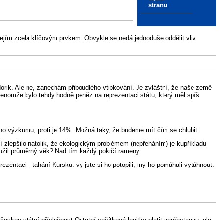
stranu
e jejím zcela klíčovým prvkem. Obvykle se nedá jednoduše oddělit vliv
dorik. Ale ne, zanechám přiboudlého vtipkování. Je zvláštní, že naše země
 Jenomže bylo tehdy hodně peněz na reprezentaci státu, který měl spíš
ho výzkumu, proti je 14%. Možná taky, že budeme mít čím se chlubit.
edí zlepšilo natolik, že ekologickým problémem (nepřeháním) je kupříkladu
loužil průměrný věk? Nad tím každý pokrčí rameny.
ezentaci - tahání Kursku: vy jste si ho potopili, my ho pomáhali vytáhnout.
skou státní příslušnost Ostatní sešítkové legitky platit nepřestanou, ale