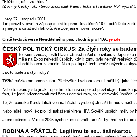
"Běžte si, děti, za tátou!"
(Z knihy Český rok, kterou uspořádali Karel Plicka a František Volf vybral 
Úterý 27. listopadu 2001
Trn porazil v prvním zápase stolní kopané Drna těsně 10:9, poté Duto zdrtil
synergie a ostatních faktorů. Ale zde jasně hovoří skóre".
Čistě textová verze Neviditelného psa, vhodná pro PDA,
je zde
ČESKÝ POLITICKÝ CIRKUS: Za čtyři roky se bude
To jsem zvědav, jestli hlavní atrakcí našeho pavilonu v Japonsku 
měla na Expo největší úspěch, kdy k tomu bylo nejmíň reálných dův
chodit hanbou v kanále. No a postupně těch peněz ubývalo a ubýva
Jak to bude za čtyři roky?
Těžká otázka pro prognostika. Především bychom tam už měli být jako člen
Nebo to řeknu ještě jinak - opustíme tu naši doposud převládající libůstku p
fakt, že jedni přivandrovalí raci žerou domácí raky, to je obrovský úspěch
To, že ponorku Kursk tahali ven na hácích vyrobených naší firmou v naší zem
Nebo ještě: nový lék pro lidi nakažené virem HIV. Skvělý úspěch, měly by h
Jsem optimista. V roce 2005 bychom mohli začít se učit být hrdí na to, co s
RODINA A PŘÁTELÉ: Legitimujte se... šalinkartou
Jak se dozvídám, existuje pět typů sešítkových občanských průkazů