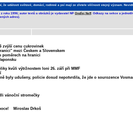
že události světové, domácí, rodinné a psí mají ze zřetele věčnosti stejný význam. Nevidi
z roku 1996; autor textů a obrázků je vydavatel NP
Ondřej Neff
. Odkazy na sekce a jednotl
ených adres).
ě zvýší cenu cukrovinek
 hranici" mezi Českem a Slovenskem
 o poměrech na hranici
 Japonsku
iky kvůli výtržnostem loni 26. září při MMF
í
ně byly udušeny, policie dosud nepotvrdila, že jde o sourozence Vosman
dli vánoční stromečky
Vianoce! Miroslav Drkoš