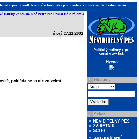
telného psa dovedl dělat způsobem, jaký jeho nástupce rottweiler Bart zatím neumí
ivé rubriky vedou do plné verze NP. Pokud máte zájem o
úterý 27.11.2001
Hyena
Hledání:
ské, pokládá se to ale za velmi
Sekce:
NEVIDITELNÝ PES
ZVÍŘETNÍK
SCI-FI
Zpět
na hlavní