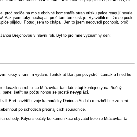
se, proč rodiče na moje obdivné komentáře stran otisku palce reagují nevrle
a! Pak jsem taky nechápal, proč tam ten otisk je. Vysvětlili mi, že se podle
lupiče přijdou. Potud jsem to chápal. Jen to jsem nedovedl pochopit, proč
s Janou Brejchovou v hlavní roli. Byl to pro mne významný den:
avím kiksy v ranním vydání. Tentokrát Bart jen povystrčil čumák a hned ho
orazili na roh ulice Mrázovka, tam kde stojí kontejnery na tříděný
d, pane: šetřit na počtu nohou se prostě
nevyplácí
.
hvíli Bart navětřil svoje kamarádky Darinu a Andulu a rozběhl se za nimi.
seběhnout po schodech přetínajících souřadnice.
jící schody. Kdysi sloužily ke komunikaci obyvatel kolonie Mrázovka, ta