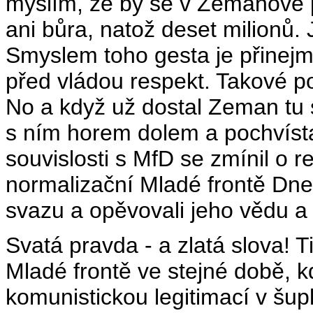
myslím, že by se v Zemanově pa
ani bůra, natož deset milionů.
Smyslem toho gesta je přinej
před vládou respekt. Takové po
No a když už dostal Zeman tu sv
s ním horem dolem a pochvísta
souvislosti s MfD se zmínil o re
normalizační Mladé frontě Dne
svazu a opěvovali jeho vědu a 
Svatá pravda - a zlatá slova! T
Mladé frontě ve stejné době,
komunistickou legitimací v šup