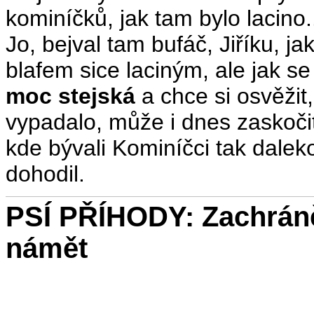
kominíčků, jak tam bylo lacino.
Jo, bejval tam bufáč, Jiříku, j
blafem sice laciným, ale jak s
moc stejská
a chce si osvěžit
vypadalo, může i dnes zaskočit
kde bývali Kominíčci tak dalek
dohodil.
PSÍ PŘÍHODY: Zachráně
námět