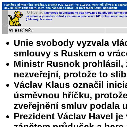
Památce německého ovčáka Gordona (*23.4.1984, +5.3.1996), který mě přivedl k poznání,
dovedl dělat způsobem, jaký jeho nástupce rottweiler Bart zatím neumí napodobit.
O Hyeně:
Tato verze Neviditelného psa navazuje na původní koncepci 
na sekce a jednotlivé rubriky vedou do plné verze NP. Pokud máte zájem 
(oblíbených adres).
STRUČNĚ:
Unie svobody vyzvala vlád
smlouvy s Ruskem o vrác
Ministr Rusnok prohlásil,
nezveřejní, protože to slí
Václav Klaus označil inic
úsměvnou hříčku, protož
zveřejnění smluv podala 
Prezident Václav Havel je
zánětem průdušek a bere a