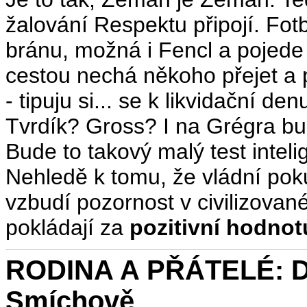
žalování Respektu připojí. Fotb
bránu, možná i Fencl a pojed
cestou nechá někoho přejet a 
- tipuju si... se k likvidační de
Tvrdík? Gross? I na Grégra b
Bude to takový malý test inteli
Nehledě k tomu, že vládní poku
vzbudí pozornost v civilizovan
pokládají za
pozitivní hodnot
RODINA A PŘÁTELÉ: D
Smíchově