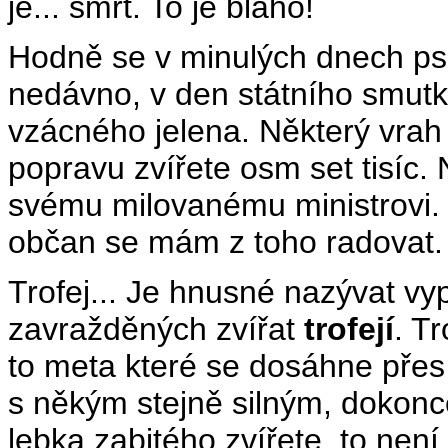
je... smrt. To je blaho!
Hodně se v minulých dnech psa
nedávno, v den státního smutku
vzácného jelena. Některý vrah 
popravu zvířete osm set tisíc.
svému milovanému ministrovi. T
občan se mám z toho radovat.
Trofej... Je hnusné nazývat v
zavražděných zvířat
trofejí
. Tr
to meta které se dosáhne přes 
s někým stejně silným, dokonc
lebka zabitého zvířete, to není