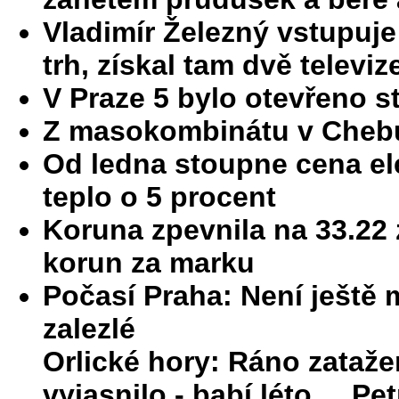
Vladimír Železný vstupuje
trh, získal tam dvě televiz
V Praze 5 bylo otevřeno 
Z masokombinátu v Chebu
Od ledna stoupne cena ele
teplo o 5 procent
Koruna zpevnila na 33.22 
korun za marku
Počasí Praha: Není ještě 
zalezlé
Orlické hory: Ráno zataž
vyjasnilo - babí léto. Pet