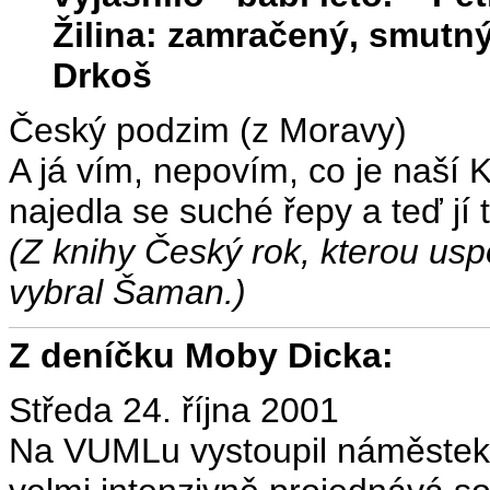
Žilina: zamračený, smutn
Drkoš
Český podzim (z Moravy)
A já vím, nepovím, co je naší K
najedla se suché řepy a teď jí t
(Z knihy Český rok, kterou uspo
vybral Šaman.)
Z deníčku Moby Dicka:
Středa 24. října 2001
Na VUMLu vystoupil náměstek 