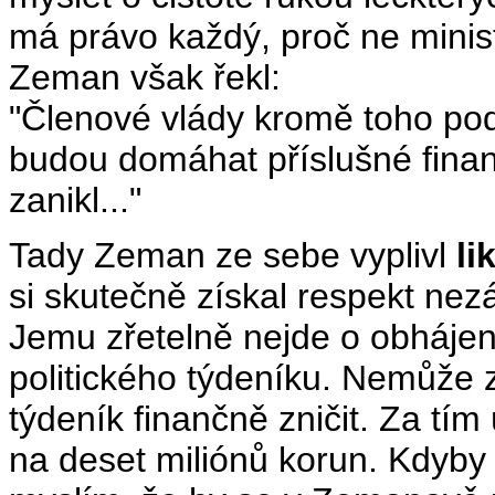
má právo každý, proč ne minis
Zeman však řekl:
"Členové vlády kromě toho po
budou domáhat příslušné fina
zanikl..."
Tady Zeman ze sebe vyplivl
li
si skutečně získal respekt nezá
Jemu zřetelně nejde o obhájení
politického týdeníku. Nemůže z
týdeník finančně zničit. Za tí
na deset miliónů korun. Kdyby