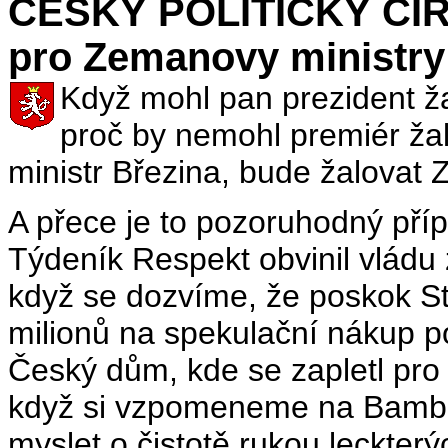
ČESKÝ POLITICKÝ CIRK
pro Zemanovy ministry
Když mohl pan prezident ža
proč by nemohl premiér ža
ministr Březina, bude žalovat
A přece je to pozoruhodný pří
Týdeník Respekt obvinil vládu 
když se dozvíme, že poskok StB
milionů na spekulační nákup 
Český dům, kde se zapletl pr
když si vzpomeneme na Bambe
myslet o čistotě rukou leckterý