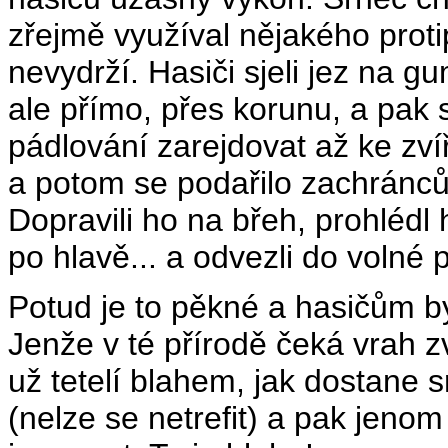
zřejmě využíval nějakého proti
nevydrží. Hasiči sjeli jez na 
ale přímo, přes korunu, a pak 
pádlování zarejdovat až ke zví
a potom se podařilo zachránců
Dopravili ho na břeh, prohlédl h
po hlavě... a odvezli do volné p
Potud je to pěkné a hasičům byc
Jenže v té přírodě čeká vrah zv
už tetelí blahem, jak dostane 
(nelze se netrefit) a pak jen