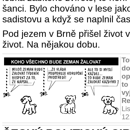
šanci. Bylo chováno v lese jak
sadistovu a když se naplnil čas
Pod jezem v Brně přišel život 
život. Na nějakou dobu.
To
do
op
to
vy
Re
Li
12