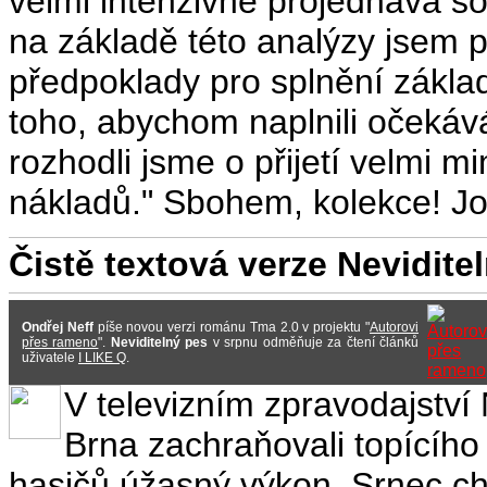
velmi intenzivně projednává so
na základě této analýzy jsem p
předpoklady pro splnění zákla
toho, abychom naplnili očekává
rozhodli jsme o přijetí velmi m
nákladů." Sbohem, kolekce! Jo,
Čistě textová verze Nevidit
Ondřej Neff
píše novou verzi románu Tma 2.0 v projektu "
Autorovi
přes rameno
".
Neviditelný pes
v srpnu odměňuje za čtení článků
uživatele
I LIKE Q
.
V televizním zpravodajství 
Brna zachraňovali topícího 
hasičů úžasný výkon. Srnec ch