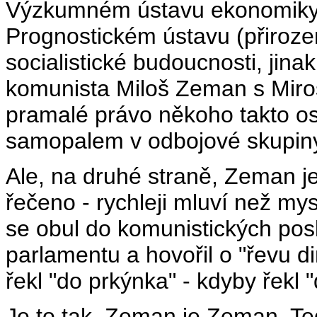
Výzkumném ústavu ekonomiky (p
Prognostickém ústavu (přiro
socialistické budoucnosti, jina
komunista Miloš Zeman s Mir
pramalé právo někoho takto o
samopalem v odbojové skupin
Ale, na druhé straně, Zeman j
řečeno - rychleji mluví než mys
se obul do komunistických posl
parlamentu a hovořil o "řevu di
řekl "do prkýnka" - kdyby řekl "
Je to tak, Zeman je Zeman. Te