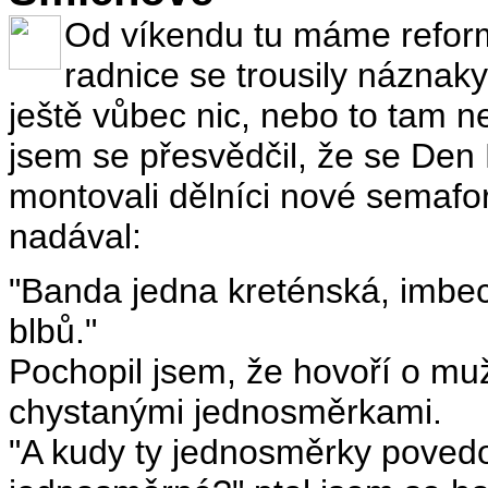
Od víkendu tu máme reform
radnice se trousily náznaky
ještě vůbec nic, nebo to tam n
jsem se přesvědčil, že se Den
montovali dělníci nové semafo
nadával:
"Banda jedna kreténská, imbeci
blbů."
Pochopil jsem, že hovoří o muží
chystanými jednosměrkami.
"A kudy ty jednosměrky poved