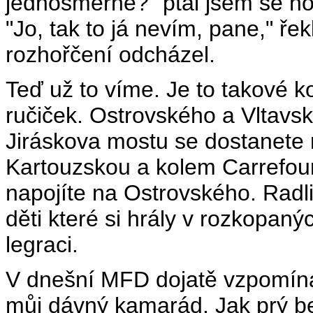
jednosměrné?" ptal jsem se ho
"Jo, tak to já nevím, pane," ře
rozhořčení odcházel.
Teď už to víme. Je to takové k
ručiček. Ostrovského a Vltavsk
Jiráskova mostu se dostanet
Kartouzskou a kolem Carrefour
napojíte na Ostrovského. Radl
děti které si hrály v rozkopan
legraci.
V dnešní MFD dojatě vzpomíná
můj dávný kamarád. Jak prý be