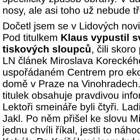
nosy, ale asi toho už nebude t
Dočetl jsem se v Lidových nov
Pod titulkem
Klaus vypustil s
tiskových sloupců
, čili skor
LN článek Miroslava Koreckého
uspořádaném Centrem pro ekon
domě v Praze na Vinohradech.
titulek obsahuje pravdivou inform
Lektoři smeináře byli čtyři. Lad
Jakl. Po něm přišel ke slovu Mi
jednu chvíli říkal, jestli to n