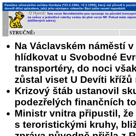
Památce německého ovčáka Gordona (*23.4.1984, +5.3.1996), který mě přivedl k poznání,
dovedl dělat způsobem, jaký jeho nástupce rottweiler Bart zatím neumí napodobit.
O Hyeně:
Tato verze Neviditelného psa navazuje na původní koncepci 
na sekce a jednotlivé rubriky vedou do plné verze NP. Pokud máte zájem 
(oblíbených adres).
STRUČNĚ:
Na Václavském náměstí v 
hlídkovat u Svobodné Ev
transportéry, do noci vša
zůstal viset U Devíti kříž
Krizový štáb ustanovil sk
podezřelých finančních t
Ministr vnitra připustil, ž
s teroristickými kruhy, bl
zpráva původně přišla z 