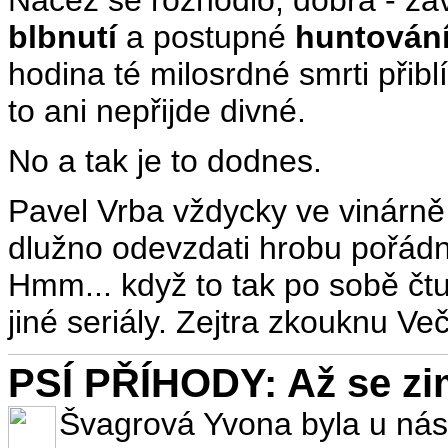
blbnutí
a postupné
huntování
hodina té milosrdné smrti přib
to ani nepřijde divné.
No a tak je to dodnes.
Pavel Vrba vždycky ve vinárně 
dlužno odevzdati hrobu pořád
Hmm... když to tak po sobě čtu
jiné seriály. Zejtra zkouknu Več
PSÍ PŘÍHODY: Až se zim
Švagrová Yvona byla u nás 