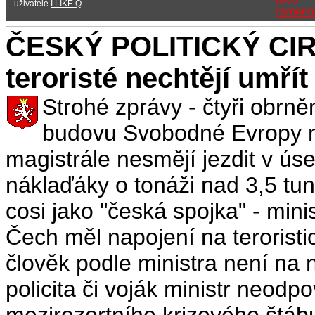
uživatele
I LIKE Q
.
ČESKÝ POLITICKÝ CIRK
teroristé nechtějí umř
Strohé zprávy - čtyři obrně
budovu Svobodné Evropy n
magistrále nesmějí jezdit v ús
náklaďáky o tonáži nad 3,5 tun.
cosi jako "česká spojka" - mini
Čech měl napojení na terorist
člověk podle ministra není na
policita či voják ministr neod