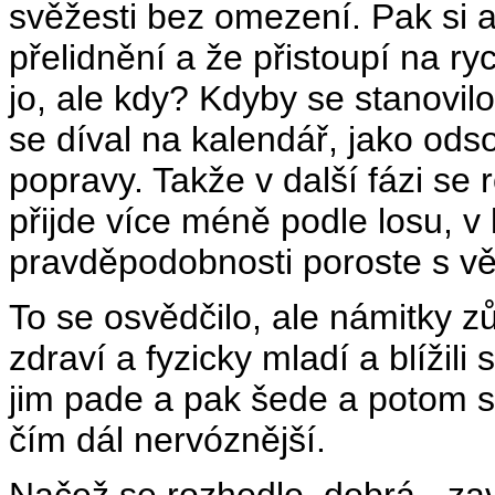
svěžesti bez omezení. Pak si al
přelidnění a že přistoupí na r
jo, ale kdy? Kdyby se stanovil
se díval na kalendář, jako od
popravy. Takže v další fázi se 
přijde více méně podle losu, v
pravděpodobnosti poroste s v
To se osvědčilo, ale námitky zůs
zdraví a fyzicky mladí a blížil
jim pade a pak šede a potom 
čím dál nervóznější.
Načež se rozhodlo, dobrá - 