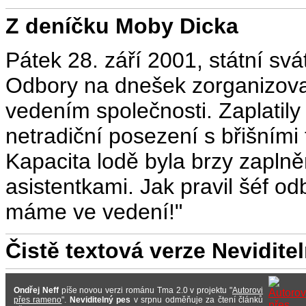
Z deníčku Moby Dicka
Pátek 28. září 2001, státní svá
Odbory na dnešek zorganizoval
vedením společnosti. Zaplatily
netradiční posezení s břišním
Kapacita lodě byla brzy zapln
asistentkami. Jak pravil šéf odb
máme ve vedení!"
Čistě textová verze Nevidit
Ondřej Neff
píše novou verzi románu Tma 2.0 v projektu "
Autorovi
přes rameno
".
Neviditelný pes
v srpnu odměňuje za čtení článků