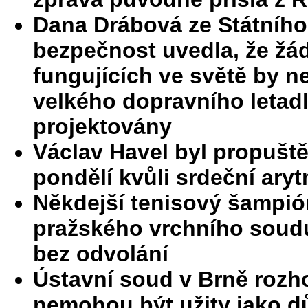
Dana Drábová ze Státního
bezpečnost uvedla, že žád
fungujících ve světě by n
velkého dopravního letadl
projektovány
Václav Havel byl propušt
pondělí kvůli srdeční aryt
Někdejší tenisový šampión
pražského vrchního soudu d
bez odvolání
Ústavní soud v Brně rozho
nemohou být užity jako 