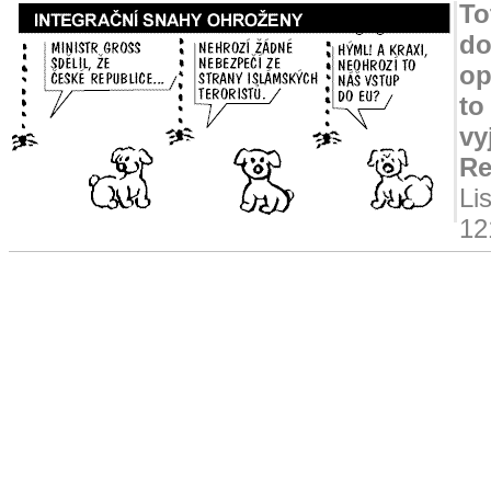
To
do
op
to
vy
Re
Li
12