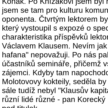
Kohák. Po Knížákovi jsem byl na
jsem se tam pro kulturu komun
oponenta. Čtvrtým lektorem byl
který vystoupil s expozé o spec
charakteristika příspěvků lekt
Václavem Klausem. Nevím jak o
hafana" nepovažuji. Po nás pa
účastníků semináře, přičemž v
zájemci. Kdyby tam napochodo
Molotovovy kokteily, seděla by 
sále tudíž nebyl "Klausův kapita
různí lidé různé - pan Korecký 