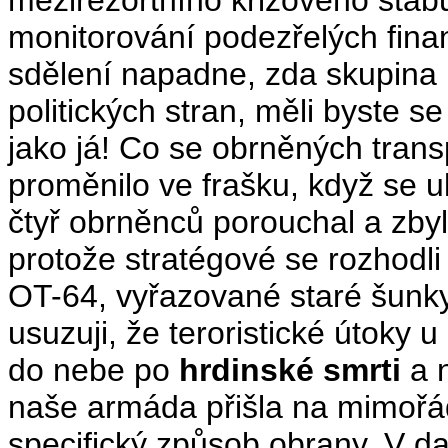
mezirezortního krizového štáb
monitorování podezřelých fina
sdělení napadne, zda skupina 
politických stran, měli byste s
jako já! Co se obrněných tran
proměnilo ve frašku, když se u
čtyř obrněnců porouchal a zbyl
protože stratégové se rozhodli 
OT-64, vyřazované staré šunky
usuzuji, že teroristické útoky u
do nebe po
hrdinské smrti
a 
naše armáda přišla na mimořá
specifický způsob obrany. V dal