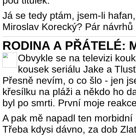
pod titulek.
Já se tedy ptám, jsem-li hafan
Miroslav Korecký? Pár návrhů 
RODINA A PŘÁTELÉ: Mor
Obvykle se na televizi kou
kousek seriálu Jake a Tlus
Přesně nevím, o co šlo - jen j
křesílku na pláži a někdo ho d
byl po smrti. První moje reakce
A pak mě napadl ten morbidní
Třeba kdysi dávno, za dob Zlaté