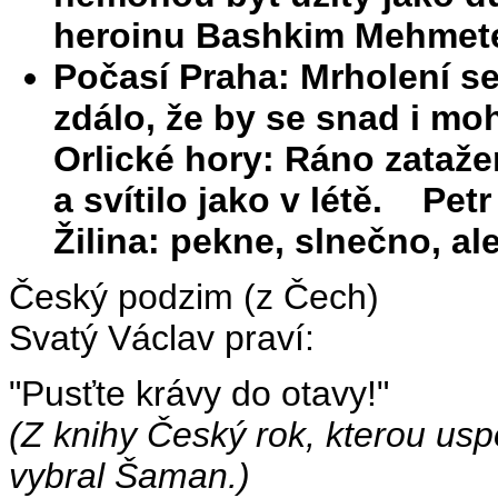
heroinu Bashkim Mehme
Počasí Praha: Mrholení se
zdálo, že by se snad i mo
Orlické hory: Ráno zataže
a svítilo jako v létě. Petr
Žilina: pekne, slnečno, a
Český podzim (z Čech)
Svatý Václav praví:
"Pusťte krávy do otavy!"
(Z knihy Český rok, kterou uspo
vybral Šaman.)