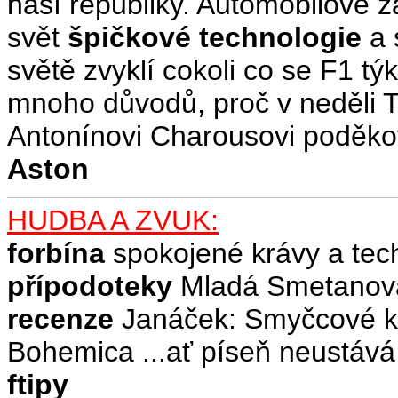
naší republiky. Automobilové z
svět
špičkové technologie
a 
světě zvyklí cokoli co se F1 
mnoho důvodů, proč v neděli 
Antonínovi Charousovi poděko
Aston
HUDBA A ZVUK:
forbína
spokojené krávy a tec
přípodoteky
Mladá Smetanova
recenze
Janáček: Smyčcové kv
Bohemica ...ať píseň neustává
ftipy