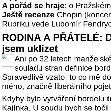
A pořád se hraje
: o Pražském
Ještě recenze
Chopin (koncer
Rubriku vede Lubomír Fendry
RODINA A PŘÁTELÉ: Do
jsem uklízet
Ani po 32 letech manželské
souladu stran definice bor
Spravedlivě vzato, to co mě do
mého, značně liberálního poje
Kdyby bylo vytváření bordelu
t
Kajínka. U soudu bych se točil