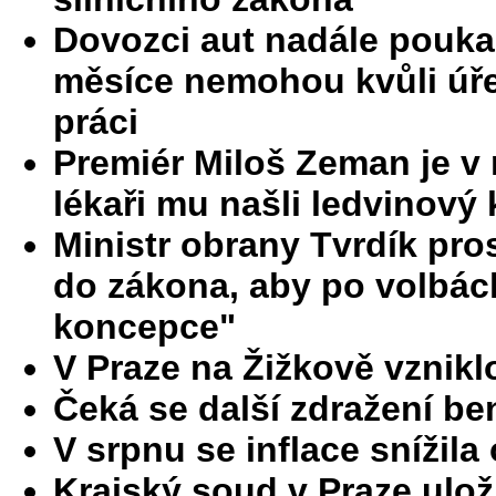
Dovozci aut nadále poukaz
měsíce nemohou kvůli úř
práci
Premiér Miloš Zeman je v 
lékaři mu našli ledvinový 
Ministr obrany Tvrdík pro
do zákona, aby po volbác
koncepce"
V Praze na Žižkově vznik
Čeká se další zdražení be
V srpnu se inflace snížila
Krajský soud v Praze ulož