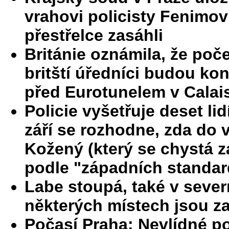
vrahovi policisty Fenimovi
přestřelce zasáhli
Británie oznámila, že poče
britští úředníci budou kont
před Eurotunelem v Calai
Policie vyšetřuje deset l
září se rozhodne, zda do 
Kožený (který se chystá z
podle "západních standar
Labe stoupá, také v seve
některých místech jsou 
Počasí Praha: Nevlídné p