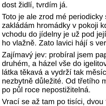
dost židlí, tvrdím já.
Toto je ale zrod mé periodicky
zakládám hromádky v pokoji kd
vchodu do jídelny je už pod je
ho vlažně. Zato lavici hájí s ver
Zajímavý jev: probíral jsem pa
druhém, a házel vše do igelitov
látka těkavá a vydrží tak měsíc
nezbytně důležité. Od třetího 
po půl roce nepostižitelná.
Vrací se až tam po tisíci, dvou 