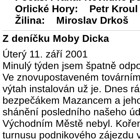
Orlické Hory: Petr Kroul
Žilina: Miroslav Drkoš
Z deníčku Moby Dicka
Úterý 11. září 2001
Minulý týden jsem špatně odp
Ve znovupostaveném továrním 
výtah instalován už je. Dnes 
bezpečákem Mazancem a jeho 
shánění posledního našeho ú
Východním Městě nebyl. Kořenitá
turnusu podnikového zájezdu 