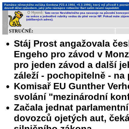
Památce německého ovčáka Gordona (*23.4.1984, +5.3.1996), který mě přivedl k poznání,
dovedl dělat způsobem, jaký jeho nástupce rottweiler Bart zatím neumí napodobit.
O Hyeně:
Tato verze Neviditelného psa navazuje na původní koncepci 
na sekce a jednotlivé rubriky vedou do plné verze NP. Pokud máte zájem 
(oblíbených adres).
STRUČNĚ:
Stáj Prost angažovala če
Engeho pro závod v Monze
pro jeden závod a další je
záleží - pochopitelně - n
Komisař EU Gunther Verhe
svolání "mezinárodní kon
Začala jednat parlamentn
dovozců ojetých aut, čeká
silničního zákona