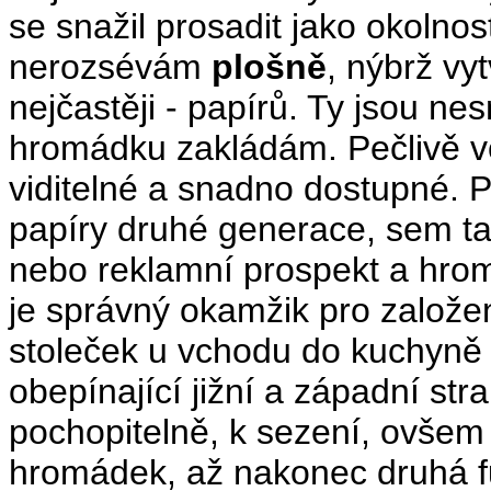
se snažil prosadit jako okolno
nerozsévám
plošně
, nýbrž vy
nejčastěji - papírů. Ty jsou nes
hromádku zakládám. Pečlivě vo
viditelné a snadno dostupné. P
papíry druhé generace, sem ta
nebo reklamní prospekt a hrom
je správný okamžik pro založ
stoleček u vchodu do kuchyně 
obepínající jižní a západní stra
pochopitelně, k sezení, ovšem 
hromádek, až nakonec druhá 