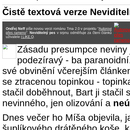
Čistě textová verze Nevidit
Ondřej Neff
píše novou verzi románu Tma 2.0 v projektu "
Autorovi
přes rameno
".
Neviditelný pes
v srpnu odměňuje za čtení článků
uživatele
I LIKE Q
.
Zásadu presumpce neviny j
podezíravý - ba paranoidní.
své obvinění včerejším článke
se ztracenou topinkou - topinka
stačil doběhnout, Bart ji stačil
nevinného, jen olizování a
neú
Dnes večer ho Míša objevila, jak
šuplíkového drátěného koše, 