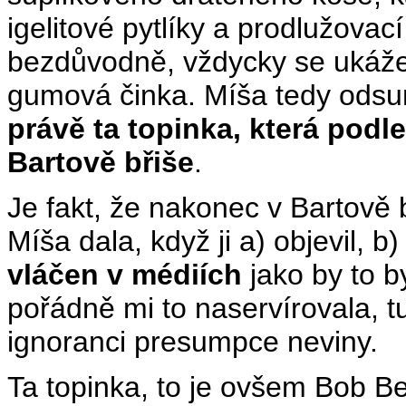
igelitové pytlíky a prodlužovací
bezdůvodně, vždycky se ukáže,
gumová činka. Míša tedy odsun
právě ta topinka, která podl
Bartově břiše
.
Je fakt, že nakonec v Bartově b
Míša dala, když ji a) objevil, b)
vláčen v médiích
jako by to 
pořádně mi to naservírovala, t
ignoranci presumpce neviny.
Ta topinka, to je ovšem Bob B