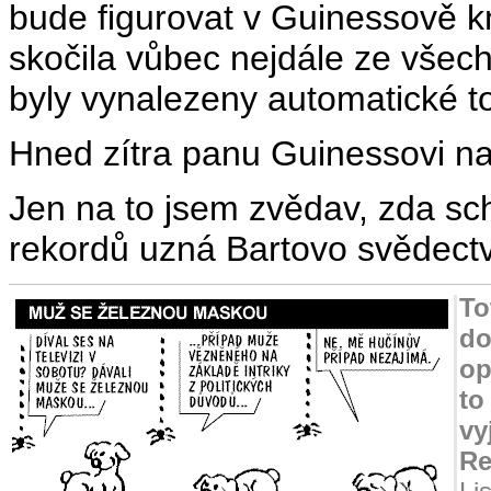
bude figurovat v Guinessově kn
skočila vůbec nejdále ze všech
byly vynalezeny automatické t
Hned zítra panu Guinessovi na
Jen na to jsem zvědav, zda s
rekordů uzná Bartovo svědectv
To
do
op
to
vy
Re