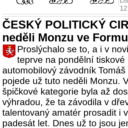
Li
12
ČESKÝ POLITICKÝ CIR
neděli Monzu ve Formul
Proslýchalo se to, a i v no
teprve na pondělní tiskové
automobilový závodník Tomáš E
pojede už tuto neděli Monzu. 
špičkové kategorie byla až dos
výhradou, že ta závodila v dř
talentovaný amatér prosadit i v 
padesát let. Dnes už to jsou j