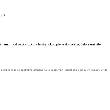
eru?
ým... pod paží složku s lejstry, oko upřené do daleka, čelo svraštělé...
e, zešílím nebo se zastřelím, patřičně na to upozorním - neboť jen v takovém případě vyjde