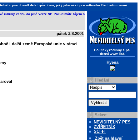
telného psa dovedl dělat způsobem, jaký jeho nástupce rottweiler Bart zatím neumí
ivé rubriky vedou do plné verze NP. Pokud máte zájem o
pátek 3.8.2001
odobně i další země Evropské unie v rámci
Hyena
irmy
Hledání:
varoval
Sekce:
NEVIDITELNÝ PES
ZVÍŘETNÍK
SCI-FI
Zpět
na hlavní