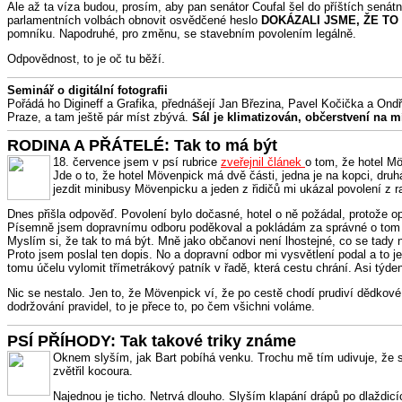
Ale až ta víza budou, prosím, aby pan senátor Coufal šel do příštích senátn
parlamentních volbách obnovit osvědčené heslo
DOKÁZALI JSME, ŽE T
pomníku. Napodruhé, pro změnu, se stavebním povolením legálně.
Odpovědnost, to je oč tu běží.
Seminář o digitální fotografii
Pořádá ho Digineff a Grafika, přednášejí Jan Březina, Pavel Kočička a Ondř
Praze, a tam ještě pár míst zbývá.
Sál je klimatizován, občerstvení na m
RODINA A PŘÁTELÉ: Tak to má být
18. července jsem v psí rubrice
zveřejnil článek
o tom, že hotel M
Jde o to, že hotel Mövenpick má dvě části, jedna je na kopci, dru
jezdit minibusy Mövenpicku a jeden z řidičů mi ukázal povolení z 
Dnes přišla odpověď. Povolení bylo dočasné, hotel o ně požádal, protože o
Písemně jsem dopravnímu odboru poděkoval a pokládám za správné o tom s
Myslím si, že tak to má být. Mně jako občanovi není lhostejné, co se tady 
Proto jsem poslal ten dopis. No a dopravní odbor mi vysvětlení podal a to 
tomu účelu vylomit třímetrákový patník v řadě, která cestu chrání. Asi týd
Nic se nestalo. Jen to, že Mövenpick ví, že po cestě chodí prudiví dědkové 
dodržování pravidel, to je přece to, po čem všichni voláme.
PSÍ PŘÍHODY: Tak takové triky známe
Oknem slyším, jak Bart pobíhá venku. Trochu mě tím udivuje, že s
zvětřil kocoura.
Najednou je ticho. Netrvá dlouho. Slyším klapání drápů po dlaždicí