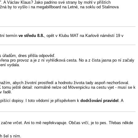
i". A Václav Klaus? Jako padrino své strany by mohl v příštích
žná by to vyšlo i na megabillboard na Letné, na soklu od Stalinova
etní termín
ve středu 8.8.
, opět v Klubu MAT na Karlově náměstí 19 v
s úřadům, dnes přišla odpověď.
ena pro provoz a je z ní vyhlídková cesta. No a z čista jasna po ní začaly
lení vydala.
nažím, abych životní prostředí a hodnotu života tady aspoň nezhoršoval.
K tomu ještě detail: normálně nelze od Mövenpicku na cestu vjet - musí se k
v řadě.
 píšící dopisy. I toto vědomí je příspěvkem k
dodržování pravidel
. A
 začne vrčet. Ani to mě nepřekvapuje. Občas vrčí, je to pes. Třebas někde
h šel s ním.