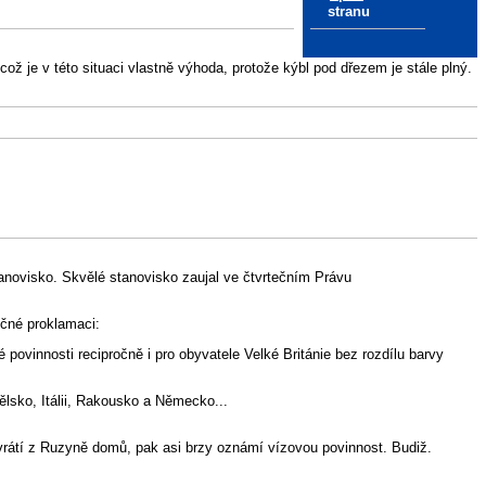
stranu
ož je v této situaci vlastně výhoda, protože kýbl pod dřezem je stále plný.
 stanovisko. Skvělé stanovisko zaujal ve čtvrtečním Právu
ečné proklamaci:
povinnosti recipročně i pro obyvatele Velké Británie bez rozdílu barvy
ělsko, Itálii, Rakousko a Německo...
e vrátí z Ruzyně domů, pak asi brzy oznámí vízovou povinnost. Budiž.