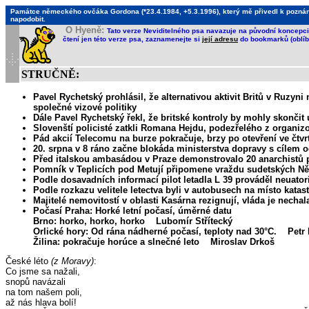
Památce německého ovčáka Gordona (*23.4.1984, +5.3.1996), který mě přivedl k poznání, 
napodobit.
O Hyeně:
Tato verze Neviditelného psa navazuje na původní koncepci 
čtení jen této verze psa, zaznamenejte si
její adresu
do bookmarků (oblíb
STRUČNĚ:
Pavel Rychetský prohlásil, že alternativou aktivit Britů v Ruzyni
společné vizové politiky
Dále Pavel Rychetský řekl, že britské kontroly by mohly skončit
Slovenští policisté zatkli Romana Hejdu, podezřelého z organiz
Pád akcií Telecomu na burze pokračuje, brzy po otevření ve čtvrt
20. srpna v 8 ráno začne blokáda ministerstva dopravy s cílem 
Před italskou ambasádou v Praze demonstrovalo 20 anarchistů p
Pomník v Teplicích pod Metují připomene vraždu sudetských N
Podle dosavadních informací pilot letadla L 39 prováděl neuato
Podle rozkazu velitele letectva byli v autobusech na místo katast
Majitelé nemovitostí v oblasti Kasárna rezignují, vláda je necha
Počasí Praha: Horké letní počasí, úměrné datu
Brno: horko, horko, horko Lubomír Střítecký
Orlické hory: Od rána nádherné počasí, teploty nad 30°C. Petr 
Žilina: pokračuje horúce a slnečné leto Miroslav Drkoš
České léto
(z Moravy)
:
Co jsme sa nažali,
snopů navázali
na tom našem poli,
až nás hlava bolí!