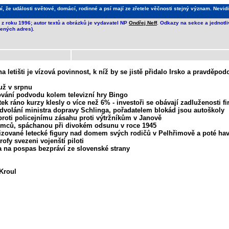
že události světové, domácí, rodinné a psí mají ze zřetele věčnosti stejný význam. Nevidi
z roku 1996; autor textů a obrázků je vydavatel NP
Ondřej Neff
. Odkazy na sekce a jednotl
ených adres).
 na letišti je vízová povinnost, k níž by se jistě přidalo Irsko a pravděp
 už v srpnu
ování podvodu kolem televizní hry Bingo
ek ráno kurzy klesly o více než 6% - investoři se obávají zadluženosti f
odvolání ministra dopravy Schlinga, pořadatelem blokád jsou autoškoly
roti policejnímu zásahu proti výtržníkům v Janově
ěmců, spáchanou při divokém odsunu v roce 1945
rizované letecké figury nad domem svých rodičů v Pelhřimově a poté ha
rofy svezeni vojenští piloti
la na pospas bezpráví ze slovenské strany
Kroul