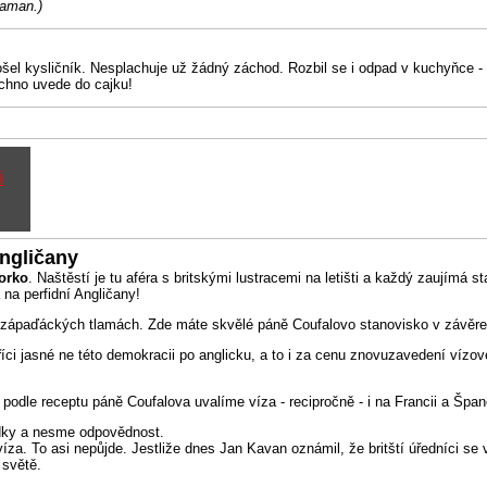
Šaman.)
ošel kysličník. Nesplachuje už žádný záchod. Rozbil se i odpad v kuchyňce - c
chno uvede do cajku!
ngličany
orko
. Naštěstí je tu aféra s britskými lustracemi na letišti a každý zaujímá
 na perfidní Angličany!
ích zápaďáckých tlamách. Zde máte skvělé páně Coufalovo stanovisko v závěr
i jasné ne této demokracii po anglicku, a to i za cenu znovuzavedení vízové 
odle receptu páně Coufalova uvalíme víza - recipročně - i na Francii a Špan
edky a nesme odpovědnost.
íza. To asi nepůjde. Jestliže dnes Jan Kavan oznámil, že britští úředníci s
 světě.