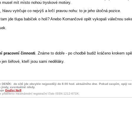
ch musel mít místo nohou tryskové motory.
 hlavu vytrčuje co nejvýš a krčí pravou nohu: to je jeho útočná pozice.
tam jde tlupa babiček o holi? Anebo Komančové opět vykopali válečnou sek
sek.
ní pracovní činnosti
. Známe to dobře - po chodbě budiž kráčeno krokem spěšn
 jen šéfové, kteří jsou sami neděláky.
je DENÍK:
do sítě jde obvykle nejpozději do 8.00 hod. aktuálního dne. Pokud zaspím, opiji s
 jindy, eventuálně nikdy.
uje
Ondřej Neff
.
je přiděleno mezinárodní registrační číslo ISSN 1212-673X.