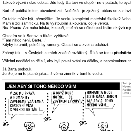
Takové výzvě nelze odolat. Jdu tedy Bartovi ve stopě - ne v patách, to by
Bart už pobíhá kolem obvodové zdi. Neštěká - je zježený, občas se zastaví,
Co tohle může být, přemýšlím. Je venku kompletní mateřská školka? Nebo 
Mám u zdi šamrličku. Na tu vystoupím a koukám, co je venku.
Nic. Pranic. Ani noha lidská, kocouří, možná se někde pod listím skrývá rej
Obracím se k Bartovi a říkám vyčítavě:
"Tam nikdo není, Barte..."
Kdyby to uměl, pokrčil by rameny. Obrací se a zvolna odchází.
Známý trik... v Českých zemích značně rozšířený. Říká se tomu
předstírá
Všichni neděláci to dělají, aby byli považováni za děláky, a neprokouknou to
Já Barta prokouk.
Jenže je mi to platné jako... živému zimník v tomhle vedru.
Toto 
Hyena
Redig
Listu 