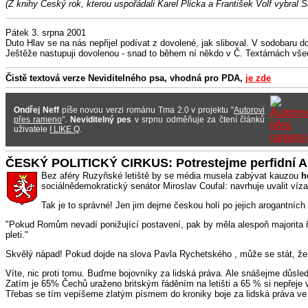
(Z knihy Český rok, kterou uspořádali Karel Plicka a František Volf vybral 
Pátek 3. srpna 2001
Duto Hlav se na nás nepřijel podívat z dovolené, jak sliboval. V sodobaru d
Ještěže nastupuji dovolenou - snad to během ní někdo v Č. Textárnách vše
Čistě textová verze Neviditelného psa, vhodná pro PDA,
je zde
Ondřej Neff
píše novou verzi románu Tma 2.0 v projektu "
Autorovi
přes rameno
".
Neviditelný pes
v srpnu odměňuje za čtení článků
uživatele
I LIKE Q
.
ČESKÝ POLITICKÝ CIRKUS: Potrestejme perfidní A
Bez aféry Ruzyňské letiště by se média musela zabývat kauzou
h
sociálnědemokratický senátor Miroslav Coufal: navrhuje uvalit víza
Tak je to správné! Jen jim dejme českou holí po jejich arogantn
"Pokud Romům nevadí ponižující postavení, pak by měla alespoň majorita říc
pleti."
Skvělý nápad! Pokud dojde na slova Pavla Rychetského , může se stát, že p
Víte, nic proti tomu. Buďme bojovníky za lidská práva. Ale snášejme důsl
Zatím je 65% Čechů uraženo britským řáděním na letišti a 65 % si nepřeje v
Třebas se tím vepíšeme zlatým písmem do kroniky boje za lidská práva ve