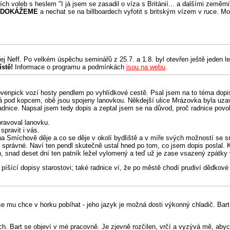
ích voleb s heslem "I já jsem se zasadil o víza s Británií... a dalšími zeměm
O DOKÁŽEME
a nechat se na billboardech vyfotit s britským vízem v ruce. Mo
ej Neff. Po velkém úspěchu seminářů z 25.7. a 1.8. byl otevřen ještě jeden l
ístě!
Informace o programu a podmínkách
jsou na webu
.
övenpick vozí hosty pendlem po vyhlídkové cestě. Psal jsem na to téma dopi
há pod kopcem, obě jsou spojeny lanovkou. Někdejší ulice Mrázovka byla uzavř
radnice. Napsal jsem tedy dopis a zeptal jsem se na důvod, proč radnice povo
pravoval lanovku.
pravit i vás.
na Smíchově děje a co se děje v okolí bydliště a v míře svých možností se s
je správné. Naví ten pendl skutečně ustal hned po tom, co jsem dopis poslal. 
en, snad deset dní ten patník ležel vylomený a teď už je zase vsazený zpátky 
píšící dopisy starostovi; také radnice ví, že po městě chodí prudiví dědkové
e mu chce v horku pobíhat - jeho jazyk je možná dosti výkonný chladič. Bart
ch. Bart se objeví v mé pracovně. Je zjevně rozčilen, vrčí a vyzývá mě, abyc