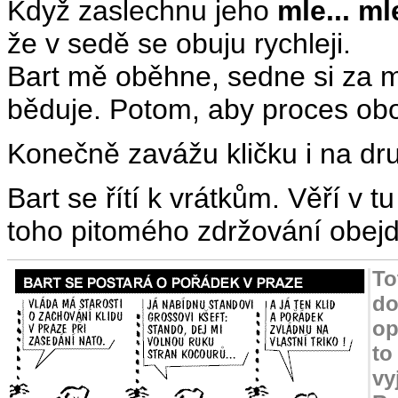
Když zaslechnu jeho
mle... mle
že v sedě se obuju rychleji.
Bart mě oběhne, sedne si za 
běduje. Potom, aby proces obou
Konečně zavážu kličku i na dr
Bart se řítí k vrátkům. Věří v tu
toho pitomého zdržování obejd
To
do
op
to
vy