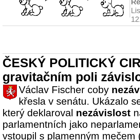
Re
Li
12
ČESKÝ POLITICKÝ CIRK
gravitačním poli závislo
Václav Fischer coby
nezáv
křesla v senátu. Ukázalo s
který deklaroval
nezávislost
na
parlamentních jako neparlamen
vstoupil s plamenným mečem (