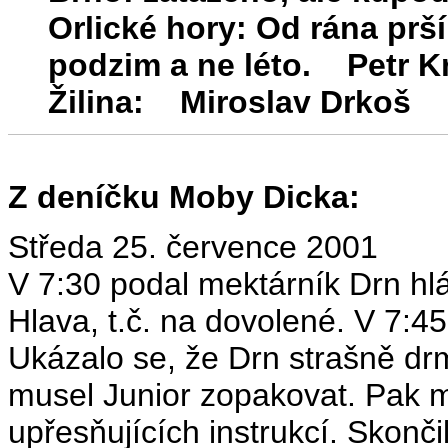
Orlické hory: Od rána prší
podzim a ne léto. Petr K
Žilina: Miroslav Drkoš
Z deníčku Moby Dicka:
Středa 25. července 2001
V 7:30 podal mektárník Drn hlá
Hlava, t.č. na dovolené. V 7:45
Ukázalo se, že Drn strašně dr
musel Junior zopakovat. Pak m
upřesňujících instrukcí. Skončil