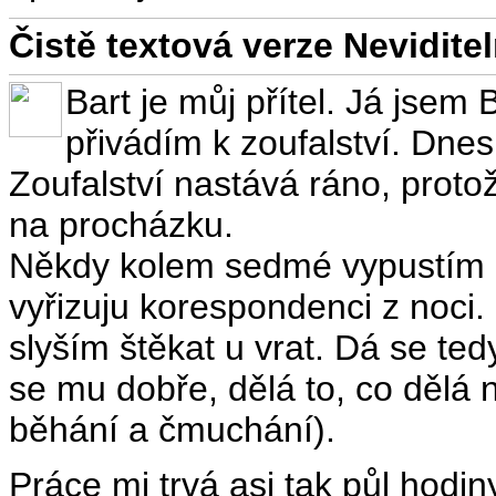
Čistě textová verze Nevidit
Bart je můj přítel. Já jsem 
přivádím k zoufalství. Dne
Zoufalství nastává ráno, proto
na procházku.
Někdy kolem sedmé vypustím B
vyřizuju korespondenci z noci
slyším štěkat u vrat. Dá se tedy
se mu dobře, dělá to, co dělá n
běhání a čmuchání).
Práce mi trvá asi tak půl hodin