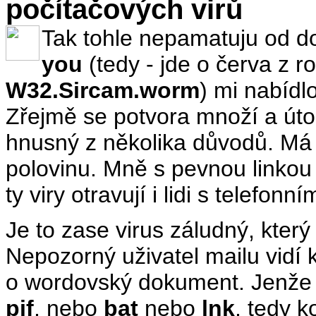
počítačových virů
Tak tohle nepamatuju od d
you
(tedy - jde o červa z r
W32.Sircam.worm
) mi nabídlo
Zřejmě se potvora množí a útoč
hnusný z několika důvodů. Má s
polovinu. Mně s pevnou linkou
ty viry otravují i lidi s telefonní
Je to zase virus záludný, který
Nepozorný uživatel mailu vidí
o wordovský dokument. Jenž
pif
, nebo
bat
nebo
lnk
, tedy k