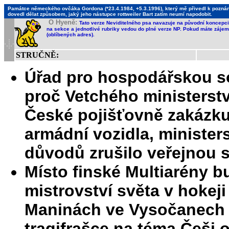
Památce německého ovčáka Gordona (*23.4.1984, +5.3.1996), který mě přivedl k poznání,
dovedl dělat způsobem, jaký jeho nástupce rottweiler Bart zatím neumí napodobit.
O Hyeně:
Tato verze Neviditelného psa navazuje na původní koncepci 
na sekce a jednotlivé rubriky vedou do plné verze NP. Pokud máte zájem 
(oblíbených adres).
STRUČNĚ:
Úřad pro hospodářskou so
proč Vetchého ministerst
České pojišťovně zakázku
armádní vozidla, ministe
důvodů zrušilo veřejnou 
Místo finské Multiarény b
mistrovství světa v hokeji
Maninách ve Vysočanech - 
tragifrašce na téma Češi o