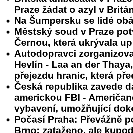
Praze žádat o azyl v Britán
Na Šumpersku se lidé obá
Městský soud v Praze potv
Černou, která ukrývala u
Autodopravci zorganizov
Hevlín - Laa an der Thaya,
přejezdu hranic, která př
Česká republika zavede d
americkou FBI - Američa
vybavení, umožňující dokon
Počasí Praha: Převážně p
Brno: zataženo, ale kupo