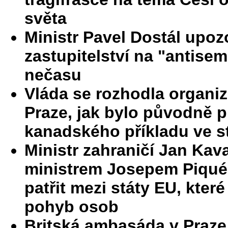
světa
Ministr Pavel Dostál upoz
zastupitelství na "antis
nečasu
Vláda se rozhodla organiz
Praze, jak bylo původně 
kanadského příkladu ve st
Ministr zahraničí Jan Kav
ministrem Josepem Piquém
patřit mezi státy EU, kter
pohyb osob
Britská ambasáda v Praze 