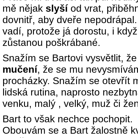
mě nějak
slyší
od vrat, přiběh
dovnitř, aby dveře nepodrápal
vadí, protože já dorostu, i kd
zůstanou poškrábané.
Snažím se Bartovi vysvětlit, ž
mučení
, že se mu nevysmívám
procházky. Snažím se otevřít 
lidská rutina, naprosto nezbyt
venku, malý , velký, muž či že
Bart to však nechce pochopit.
Obouvám se a Bart žalostně kví