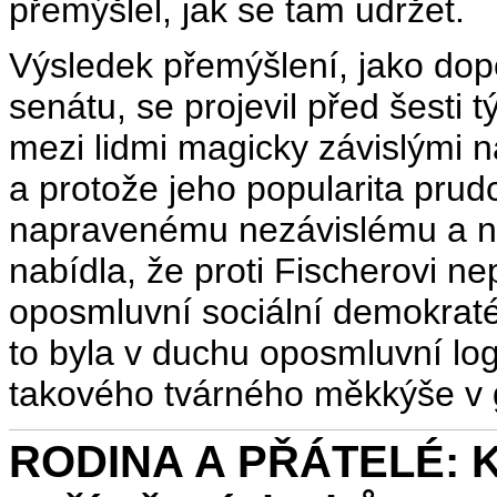
přemýšlel, jak se tam udržet.
Výsledek přemýšlení, jako dopo
senátu, se projevil před šesti t
mezi lidmi magicky závislými n
a protože jeho popularita pru
napravenému nezávislému a n
nabídla, že proti Fischerovi ne
oposmluvní sociální demokraté
to byla v duchu oposmluvní lo
takového tvárného měkkýše v gr
RODINA A PŘÁTELÉ: Ko