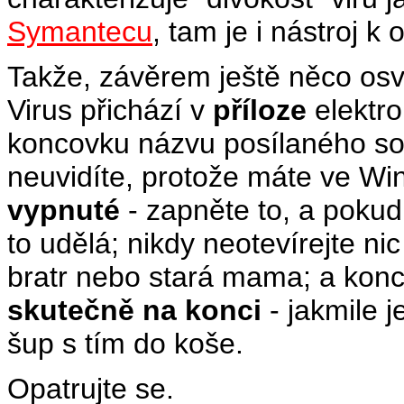
Symantecu
, tam je i nástroj k 
Takže, závěrem ještě něco osv
Virus přichází v
příloze
elektro
koncovku názvu posílaného so
neuvidíte, protože máte ve W
vypnuté
- zapněte to, a pokud
to udělá; nikdy neotevírejte ni
bratr nebo stará mama; a kon
skutečně na konci
- jakmile j
šup s tím do koše.
Opatrujte se.