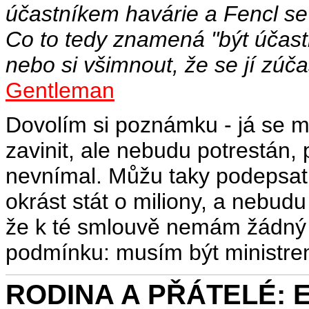
účastníkem havárie a Fencl s
Co to tedy znamená "být účast
nebo si všimnout, že se jí zúča
Gentleman
Dovolím si poznámku - já se m
zavinit, ale nebudu potrestán, 
nevnímal. Můžu taky podepsat
okrást stát o miliony, a nebud
že k té smlouvě nemám žádný v
podmínku: musím být ministre
RODINA A PŘÁTELÉ: Ex