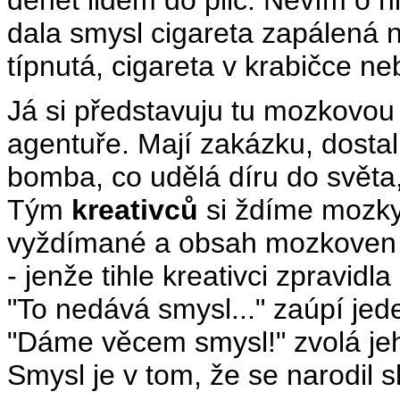
dehet lidem do plic. Nevím o
dala smysl cigareta zapálená
típnutá, cigareta v krabičce ne
Já si představuju tu mozkovou
agentuře. Mají zakázku, dostal
bomba, co udělá díru do světa,
Tým
kreativců
si ždíme mozky.
vyždímané a obsah mozkoven p
- jenže tihle kreativci zpravidla
"To nedává smysl..." zaúpí jed
"Dáme věcem smysl!" zvolá jeh
Smysl je v tom, že se narodil s