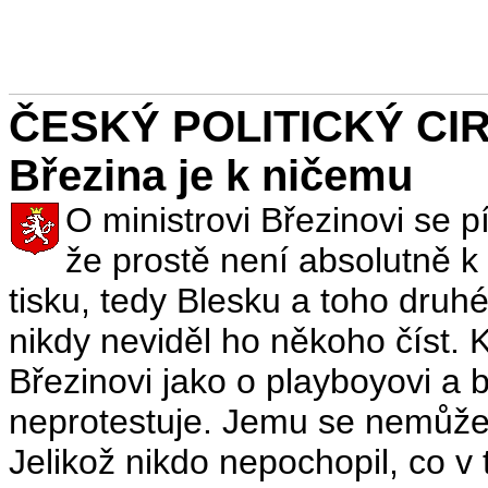
ČESKÝ POLITICKÝ CIRK
Březina je k ničemu
O ministrovi Březinovi se p
že prostě není absolutně k
tisku, tedy Blesku a toho druh
nikdy neviděl ho někoho číst. K
Březinovi jako o playboyovi a b
neprotestuje. Jemu se nemůže 
Jelikož nikdo nepochopil, co v