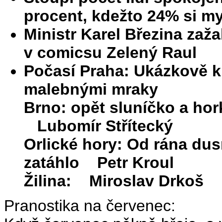
procent, kdežto 24% si mys
Ministr Karel Březina zaža
v comicsu Zelený Raul
Počasí Praha: Ukázkově k
malebnými mraky
Brno: opět sluníčko a ho
Lubomír Střítecký
Orlické hory: Od rána du
zatáhlo Petr Kroul
Žilina: Miroslav Drkoš
Pranostika na červenec: