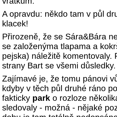
vrátkům.
A opravdu: někdo tam v půl dr
klacek!
Přirozeně, že se Sára&Bára ne
se založenýma tlapama a kokr
pejska) náležitě komentovaly. P
strany Bart se všemi důsledky.
Zajímavé je, že tomu pánovi v
kdyby v těch půl druhé ráno po
fakticky
park
o rozloze několik
sledovaly - možná - nějaké poz