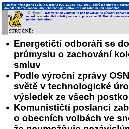
Památce německého ovčáka Gordona (*23.4.1984, +5.3.1996), který mě přivedl k poznání,
dovedl dělat způsobem, jaký jeho nástupce rottweiler Bart zatím neumí napodobit.
O Hyeně:
Tato verze Neviditelného psa navazuje na původní koncepci 
na sekce a jednotlivé rubriky vedou do plné verze NP. Pokud máte zájem 
(oblíbených adres).
STRUČNĚ:
Energetičtí odboráři se d
průmyslu o zachování kol
smluv
Podle výroční zprávy OSN
světě v technologické úrov
výsledek ze všech postk
Komunističtí poslanci zabl
o obecních volbách ve s
že neumožňuje nezávislý