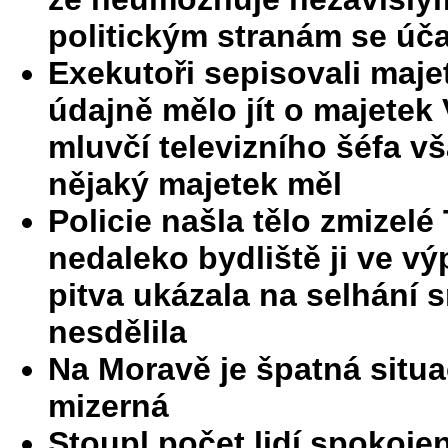
politickým stranám se úča
Exekutoři sepisovali majet
údajně mělo jít o majetek
mluvčí televizního šéfa v
nějaký majetek měl
Policie našla tělo zmizel
nedaleko bydliště ji ve v
pitva ukázala na selhání sr
nesdělila
Na Moravě je špatná situ
mizerná
Stoupl počet lidí spokoje