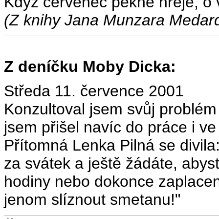
Když červenec pěkně hřeje, o 
(Z knihy Jana Munzara Medar
Z deníčku Moby Dicka:
Středa 11. července 2001
Konzultoval jsem svůj problém
jsem přišel navíc do práce i ve
Přítomná Lenka Pilná se divila
za svátek a ještě žádáte, aby
hodiny nebo dokonce zaplacen
jenom slíznout smetanu!"