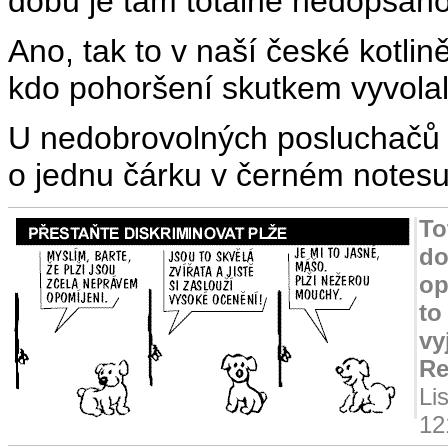
dobu je tam totálně nedopsáno
Ano, tak to v naší české kotlině
kdo pohoršení skutkem vyvolal,
U nedobrovolných posluchačů 
o jednu čárku v černém notesu
To
do
op
to
vy
Re
Li
12