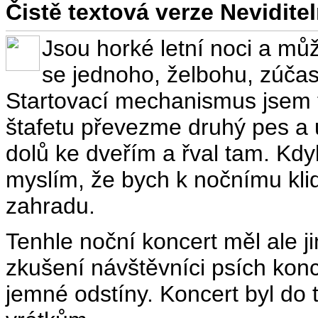
Čistě textová verze Nevidit
Jsou horké letní noci a mů
se jednoho, želbohu, zúčast
Startovací mechanismus jsem 
štafetu převezme druhý pes a u
dolů ke dveřím a řval tam. Kdy
myslím, že bych k nočnímu klid
zahradu.
Tenhle noční koncert měl ale j
zkušení návštěvníci psích kon
jemné odstíny. Koncert byl do t