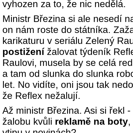
vyhozen za to, že nic nedělá.
Ministr Březina si ale nesedí 
on nám roste do státníka. Zaža
karikaturu v seriálu Zelený Ra
postižení
žalovat týdeník Refl
Raulovi, musela by se celá re
a tam od slunka do slunka rob
let. No vidíte, oni jsou tak nedo
že Reflex nežalují.
Až ministr Březina. Asi si řekl
žalobu kvůli
reklamě na boty
,
vtipu v novinách?