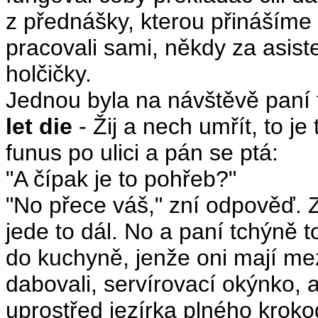
z přednášky, kterou přinášíme
pracovali sami, někdy za asist
holčičky.
Jednou byla na návštěvě paní 
let die
- Žij a nech umřít, to j
funus po ulici a pán se ptá:
"A čípak je to pohřeb?"
"No přece váš," zní odpověď.
jede to dál. No a paní tchýně t
do kuchyně, jenže oni mají mez
dabovali, servírovací okýnko,
uprostřed jezírka plného kroko