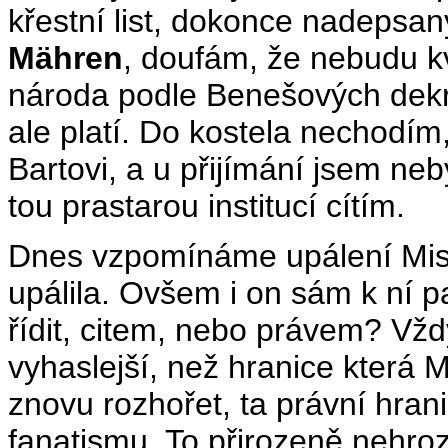
křestní list, dokonce nadepsa
Mähren
, doufám, že nebudu k
národa podle Benešových dekre
ale platí. Do kostela nechodím
Bartovi, a u přijímání jsem neby
tou prastarou institucí cítím.
Dnes vzpomínáme upálení Mistr
upálila. Ovšem i on sám k ní pa
řídit, citem, nebo právem? Vždy
vyhaslejší, než hranice která M
znovu rozhořet, ta právní hran
fanatismu. To přirozeně nehrozí