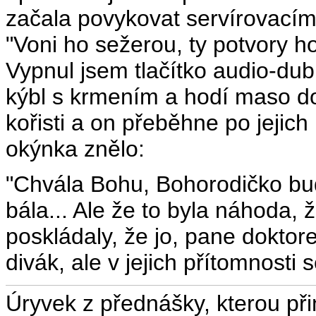
začala povykovat servírovací
"Voni ho sežerou, ty potvory h
Vypnul jsem tlačítko audio-du
kýbl s krmením a hodí maso d
kořisti a on přeběhne po jejich
okýnka znělo:
"Chvála Bohu, Bohorodičko bud
bála... Ale že to byla náhoda, 
poskládaly, že jo, pane doktor
divák, ale v jejich přítomnosti
Úryvek z přednášky, kterou p