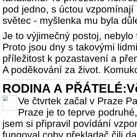
pod jedno, s úctou vzpomínají 
světec - myšlenka mu byla důl
Je to výjimečný postoj, nebylo
Proto jsou dny s takovými lidm
příležitost k pozastavení a pře
A poděkování za život. Komuko
RODINA A PŘÁTELÉ:Vče
Ve čtvrtek začal v Praze Pa
Praze je to teprve podruhé
jsem si připravil povídání vzp
fungoval coby překladač čili d