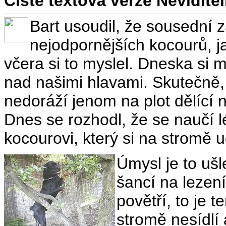
Čistě textová verze Nevidit
Bart usoudil, že sousední z
nejodpornějších kocourů, ja
včera si to myslel. Dneska si my
nad našimi hlavami. Skutečně,
nedoráží jenom na plot dělíc
Dnes se rozhodl, že se naučí l
kocourovi, který si na stromě u
Úmysl je to ušl
šancí na lezení
povětří, to je 
stromě nesídlí 