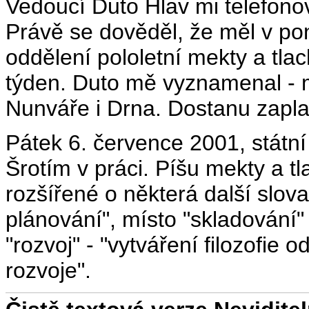
Vedoucí Duto Hlav mi telefono
Právě se dověděl, že měl v po
oddělení pololetní mekty a tla
týden. Duto mě vyznamenal - mo
Nunváře i Drna. Dostanu zaplac
Pátek 6. července 2001, státní
Šrotím v práci. Píšu mekty a tl
rozšířené o některá další slova
plánování", místo "skladování" 
"rozvoj" - "vytváření filozofie 
rozvoje".