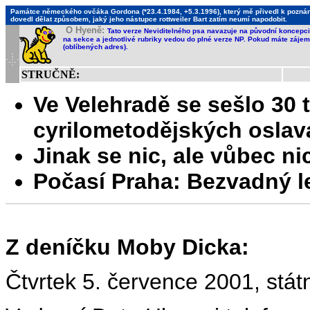
Památce německého ovčáka Gordona (*23.4.1984, +5.3.1996), který mě přivedl k poznání,
dovedl dělat způsobem, jaký jeho nástupce rottweiler Bart zatím neumí napodobit.
O Hyeně:
Tato verze Neviditelného psa navazuje na původní koncepci 
na sekce a jednotlivé rubriky vedou do plné verze NP. Pokud máte zájem 
(oblíbených adres).
STRUČNĚ:
Ve Velehradě se sešlo 30 
cyrilometodějských oslav
Jinak se nic, ale vůbec ni
Počasí Praha: Bezvadný l
Z deníčku Moby Dicka:
Čtvrtek 5. července 2001, stát