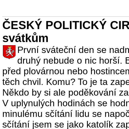
ČESKÝ POLITICKÝ CIRK
svátkům
První sváteční den se nadmí
druhý nebude o nic horší. B
před plovárnou nebo hostincem
těch chvil. Komu? To je ta zape
Někdo by si ale poděkování zas
V uplynulých hodinách se hodně
minulému sčítání lidu se napoč
sčítání jsem se jako katolík 