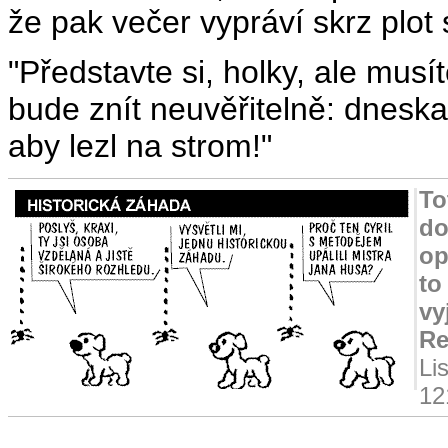
že pak večer vypráví skrz plot
"Představte si, holky, ale musít
bude znít neuvěřitelně: dnesk
aby lezl na strom!"
To
do
op
to
vy
Re
Li
12