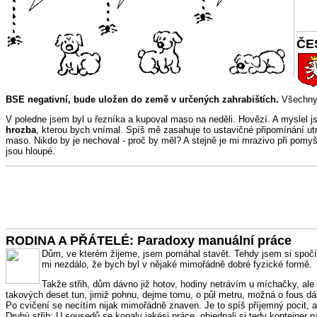
ČE
BSE negativní, bude uložen do země v určených zahrabištích.
Všechny 
V poledne jsem byl u řezníka a kupoval maso na neděli. Hovězí. A myslel j
hrozba
, kterou bych vnímal. Spíš mě zasahuje to ustavičné připomínání ut
maso. Nikdo by je nechoval - proč by měl? A stejně je mi mrazivo při pomyš
jsou hloupé.
RODINA A PŘÁTELÉ: Paradoxy manuální práce
Dům, ve kterém žijeme, jsem pomáhal stavět. Tehdy jsem si spočítal
mi nezdálo, že bych byl v nějaké mimořádně dobré fyzické formě.
Takže střih, dům dávno již hotov, hodiny netrávím u míchačky, ale u
takových deset tun, jimiž pohnu, dejme tomu, o půl metru, možná o fous dá
Po cvičení se necítím nijak mimořádně znaven. Je to spíš příjemný pocit,
Druhý střih: U sousedů se konaly jakési práce, objednali si tedy kontejner