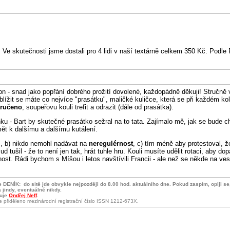
%. Ve skutečnosti jsme dostali pro 4 lidi v naší textárně celkem 350 Kč. P
n - snad jako popřání dobrého prožití dovolené, každopádně děkuji! Stručně v
lížit se máte co nejvíce "prasátku", maličké kuličce, která se při každém kol
ručeno
, soupeřovu kouli trefit a odrazit (dále od prasátka).
ku - Bart by skutečné prasátko sežral na to tata. Zajímalo mě, jak se bude c
mět k dalšímu a dalšímu kutálení.
m, b) nikdo nemohl nadávat na
neregulérnost
, c) tím méně aby protestoval, ž
ušil - že to není jen tak, hrát tuhle hru. Kouli musíte udělit rotaci, aby dopa
nost. Rádi bychom s Míšou i letos navštívili Francii - ale než se někde na v
je DENÍK:
do sítě jde obvykle nejpozději do 8.00 hod. aktuálního dne. Pokud zaspím, opiji s
 jindy, eventuálně nikdy.
uje
Ondřej Neff
.
je přiděleno mezinárodní registrační číslo ISSN 1212-673X.