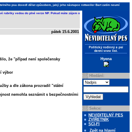
telného psa dovedl dělat způsobem, jaký jeho nástupce rottweiler Bart zatím neumí
ivé rubriky vedou do plné verze NP. Pokud máte zájem o
pátek 15.6.2001
Hyena
ilo, že "případ není společensky
í výbor
Hledání:
žby a dle zákona prozradil "státní
řejnost nemohla seznámit s bezpečnostními
Sekce:
NEVIDITELNÝ PES
ZVÍŘETNÍK
SCI-FI
Zpět
na hlavní