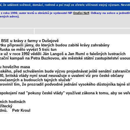
že události světové, domácí, rodinné a psí mají ze zřetele věčnosti stejný význam. Nevidi
z roku 1996; autor textů a obrázků je vydavatel NP
Ondřej Neff
. Odkazy na sekce a jednotl
ených adres).
 BSE u krávy z farmy v Dušejově
tku připravili jámy, do kterých budou zabité krávy zahrabány
ska se mělo vyvézt 5 tisíc tun
že už v roce 1992 věděli Ján Langoš a Jan Ruml o falešných lustracích
zační kampaň na Petra Buzkovou, ale městské státní zastupitelství usoud
du hovězího masa
ského, před schválením bude výzvu projednávat ještě senátní zahraničn
80, britská vlády nyní snad neuvažuje o uvalení víz pro české občany
současných a budoucích tajných služeb"
inil tím, že prozradil podvodné jednání vysokého důstojníka tajné slu
nepokojení nad "pokusy české vlády" využívat zákona k tomu, aby se ve
ních hodinách
řítecký
h dnů. Petr Kroul