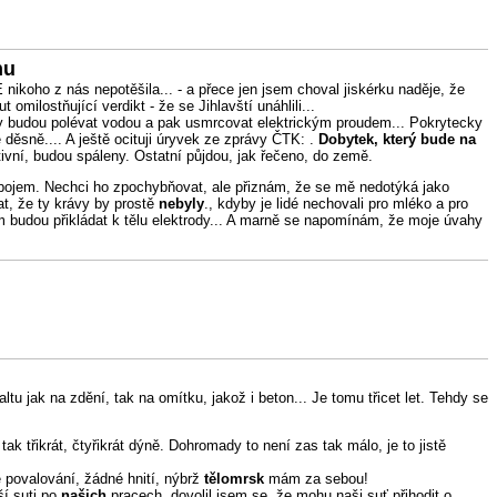
nu
nikoho z nás nepotěšila... - a přece jen jsem choval jiskérku naděje, že
omilostňující verdikt - že se Jihlavští unáhlili...
 budou polévat vodou a pak usmrcovat elektrickým proudem... Pokrytecky
e děsně.... A ještě ocituji úryvek ze zprávy ČTK: .
Dobytek, který bude na
vní, budou spáleny. Ostatní půjdou, jak řečeno, do země.
í pojem. Nechci ho zpochybňovat, ale přiznám, že se mě nedotýká jako
at, že ty krávy by prostě
nebyly
., kdyby je lidé nechovali pro mléko a pro
im budou přikládat k tělu elektrody... A marně se napomínám, že moje úvahy
u jak na zdění, tak na omítku, jakož i beton... Je tomu třicet let. Tehdy se
k třikrát, čtyřikrát dýně. Dohromady to není zas tak málo, je to jistě
 povalování, žádné hnití, nýbrž
tělomrsk
mám za sebou!
ší suti po
našich
pracech, dovolil jsem se, že mohu naši suť přihodit o