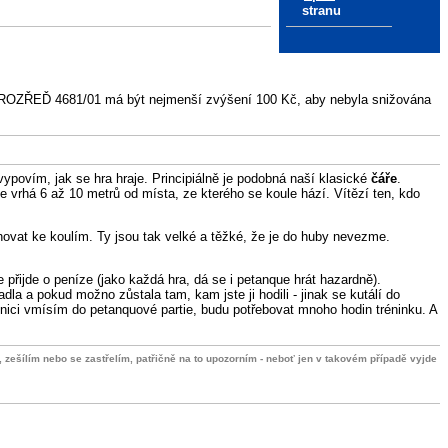
stranu
odle ROZŘEĎ 4681/01 má být nejmenší zvýšení 100 Kč, aby nebyla snižována
ypovím, jak se hra hraje. Principiálně je podobná naší klasické
čáře
.
e vrhá 6 až 10 metrů od místa, ze kterého se koule hází. Vítězí ten, kdo
hovat ke koulím. Ty jsou tak velké a těžké, že je do huby nevezme.
e přijde o peníze (jako každá hra, dá se i petanque hrát hazardně).
dla a pokud možno zůstala tam, kam jste ji hodili - jinak se kutálí do
esnici vmísím do petanquové partie, budu potřebovat mnoho hodin tréninku. A
e, zešílím nebo se zastřelím, patřičně na to upozorním - neboť jen v takovém případě vyjde