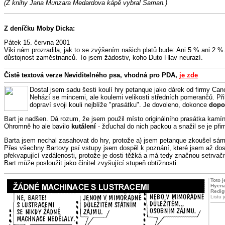
(Z knihy Jana Munzara Medardova kápě vybral Šaman.)
Z deníčku Moby Dicka:
Pátek 15. června 2001
Viki nám prozradila, jak to se zvýšením našich platů bude: Ani 5 % ani 2 
důstojnost zaměstnanců. To jsem žádostiv, koho Duto Hlav neurazí.
Čistě textová verze Neviditelného psa, vhodná pro PDA,
je zde
Dostal jsem sadu šesti koulí hry petanque jako dárek od firmy Cano
Nehází se mincemi, ale koulemi velikosti středních pomerančů. Přib
dopraví svoji kouli nejblíže "prasátku". Je dovoleno, dokonce
dopo
Bart je nadšen. Dá rozum, že jsem použil místo originálního prasátka kamín
Ohromně ho ale bavilo
kutálení
- žďuchal do nich packou a snažil se je při
Barta jsem nechal zasahovat do hry, protože a) jsem petanque zkoušel sá
Přes všechny Bartovy psí vstupy jsem dospěl k poznání, které jsem až dosud t
překvapující vzdálenosti, protože je dosti těžká a má tedy značnou setrvač
Bart může posloužit jako činitel zvyšující stupeň obtížnosti.
Toto 
Hyena
Redig
Listu 