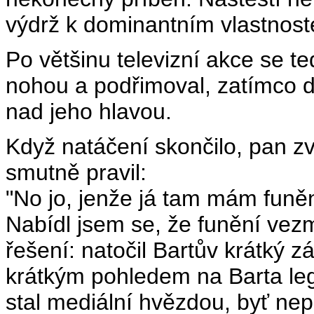
výdrž k dominantním vlastnoste
Po většinu televizní akce se t
nohou a podřimoval, zatímco d
nad jeho hlavou.
Když natáčení skončilo, pan zv
smutně pravil:
"No jo, jenže já tam mám funěn
Nabídl jsem se, že funění ve
řešení: natočil Bartův krátký z
krátkým pohledem na Barta lega
stal mediální hvězdou, byť nepa