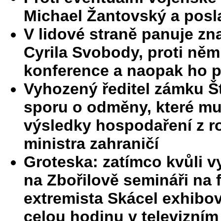
Michael Žantovský a pos
V lidové straně panuje z
Cyrila Svobody, proti něm
konference a naopak ho po
Vyhozený ředitel zámku Št
sporu o odměny, které mu
výsledky hospodaření z r
ministra zahraničí
Groteska: zatímco kvůli 
na Zbořilově semináři na f
extremista Skácel exhibov
celou hodinu v televizním