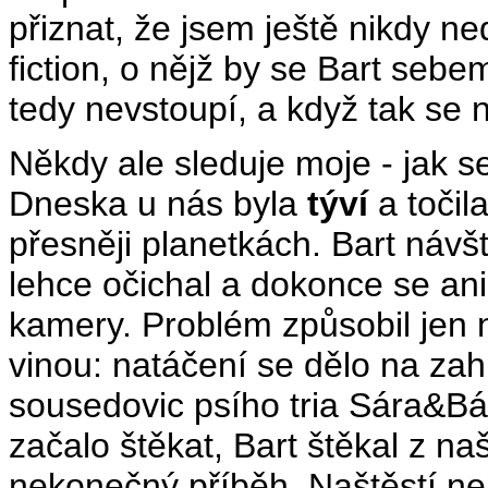
přiznat, že jsem ještě nikdy n
fiction, o nějž by se Bart sebe
tedy nevstoupí, a když tak se
Někdy ale sleduje moje - jak s
Dneska u nás byla
týví
a točil
přesněji planetkách. Bart návšt
lehce očichal a dokonce se ani
kamery. Problém způsobil jen n
vinou: natáčení se dělo na zah
sousedovic psího tria Sára&Bára
začalo štěkat, Bart štěkal z na
nekonečný příběh. Naštěstí ne