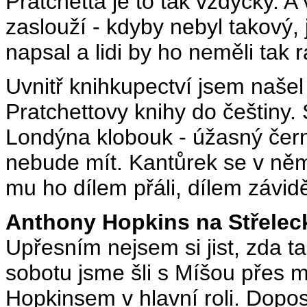
Pratchetta je to tak vždycky. A 
zaslouží - kdyby nebyl takový, 
napsal a lidi by ho neměli tak r
Uvnitř knihkupectví jsem našel
Pratchettovy knihy do češtiny. 
Londýna klobouk - úžasný černý
nebude mít. Kantůrek se v něm 
mu ho dílem přáli, dílem závidě
Anthony Hopkins na Střelec
Upřesním nejsem si jist, zda t
sobotu jsme šli s Míšou přes mo
Hopkinsem v hlavní roli. Dopos