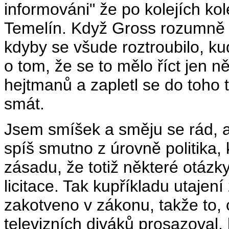
informováni" že po kolejích ko
Temelín. Když Gross rozumně na
kdyby se všude roztroubilo, ku
o tom, že se to mělo říct jen n
hejtmanů a zapletl se do toho
smát.
Jsem smíšek a směju se rád, a
spíš smutno z úrovně politika
zásadu, že totiž některé otáz
licitace. Tak kupříkladu utajen
zakotveno v zákonu, takže to,
televizních diváků prosazoval,