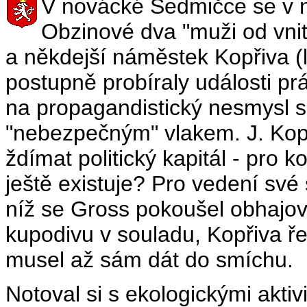
V novácké Sedmičce se v ne
Obzinové dva "muži od vni
a někdejší náměstek Kopřiva (l
postupně probíraly události pr
na propagandistický nesmysl 
"nebezpečným" vlakem. J. Kopři
ždímat politický kapitál - pro k
ještě existuje? Pro vedení své 
níž se Gross pokoušel obhajova
kupodivu v souladu, Kopřiva ře
musel až sám dát do smíchu.
Notoval si s ekologickými aktiv