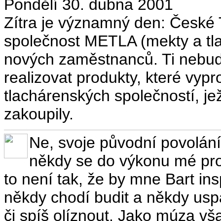
Pondělí 30. dubna 2001
Zítra je významný den: České 
společnost METLA (mekty a tla
nových zaměstnanců. Ti nebudo
realizovat produkty, které vyp
tlachárenských společností, je
zakoupily.
Ne, svoje původní povolání
někdy se do výkonu mé prof
to není tak, že by mne Bart in
někdy chodí budit a někdy usp
či spíš olíznout. Jako múza v