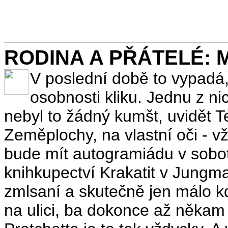
RODINA A PŘÁTELÉ: Mě
V poslední době to vypadá,
osobnosti kliku. Jednu z ni
nebyl to žádný kumšt, uvidět T
Zeměplochy, na vlastní oči - vž
bude mít autogramiádu v sobo
knihkupectví Krakatit v Jungma
zmlsaní a skutečně jen málo kd
na ulici, ba dokonce až někam