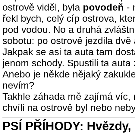
ostrově viděl, byla
povodeň
- 
řekl bych, celý cíp ostrova, kte
pod vodou. No a druhá zvláštn
sobotu: po ostrově jezdila dvě 
Jakpak se asi ta auta tam dos
jenom schody. Spustili ta auta 
Anebo je někde nějaký zakukle
nevím?
Takhle záhada mě zajímá víc, 
chvíli na ostrově byl nebo neby
PSÍ PŘÍHODY: Hvězdy, 