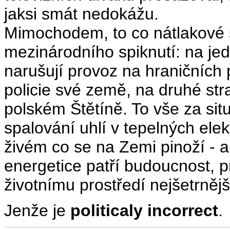
jaksi smát nedokážu.
Mimochodem, to co nátlakové 
mezinárodního spiknutí: na jed
narušují provoz na hraničních
policie své země, na druhé stran
polském Štětíně. To vše za sit
spalování uhlí v tepelných ele
živém co se na Zemi pinoží - a
energetice patří budoucnost, p
životnímu prostředí nejšetrnějš
Jenže je
politicaly incorrect
.