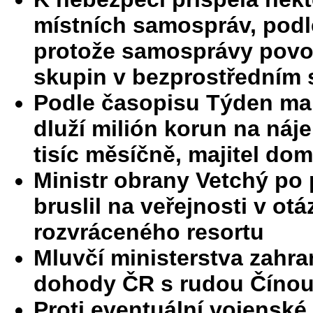
místních samospráv, podl
protože samosprávy povol
skupin v bezprostředním 
Podle časopisu Týden ma
dluží milión korun na náj
tisíc měsíčně, majitel do
Ministr obrany Vetchý po 
bruslil na veřejnosti v ot
rozvráceného resortu
Mluvčí ministerstva zahra
dohody ČR s rudou Číno
Proti eventuální vojenské