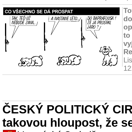
To
do
op
to
vy
Re
Li
12
ČESKÝ POLITICKÝ CIRK
takovou hloupost, že 