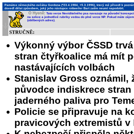
Památce německého ovčáka Gordona (*23.4.1984, +5.3.1996), který mě přivedl k poznání,
dovedl dělat způsobem, jaký jeho nástupce rottweiler Bart zatím neumí napodobit.
O Hyeně:
Tato verze Neviditelného psa navazuje na původní koncepci 
na sekce a jednotlivé rubriky vedou do plné verze NP. Pokud máte zájem 
(oblíbených adres).
STRUČNĚ:
Výkonný výbor ČSSD trvá 
stran čtyřkoalice má mít p
nastávajících volbách
Stanislav Gross oznámil, 
původce indiskrece stran
jaderného paliva pro Teme
Policie se připravuje na k
pravicových extremistů v 
K nebezpečí přispěla někt