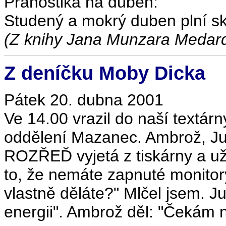
Pranostika na duben:
Studený a mokrý duben plní sk
(Z knihy Jana Munzara Medar
Z deníčku Moby Dicka
Pátek 20. dubna 2001
Ve 14.00 vrazil do naší textár
oddělení Mazanec. Ambrož, Juni
ROZŘEĎ vyjetá z tiskárny a už
to, že nemáte zapnuté monitory
vlastně děláte?" Mlčel jsem. Ju
energii". Ambrož děl: "Čekám 