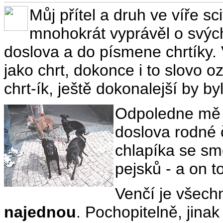
Můj přítel a druh ve víře s
mnohokrát vyprávěl o svých
doslova a do písmene chrtíky. V
jako chrt, dokonce i to slovo oz
chrt-ík, ještě dokonalejší by byl
Odpoledne mě p
doslova rodné č
chlapíka se s
pejsků - a on 
Venčí je všech
najednou
. Pochopitelně, jinak