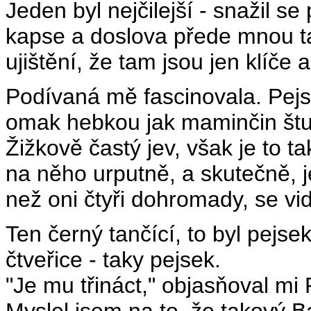
Jeden byl nejčilejší - snažil se
kapse a doslova přede mnou ta
ujištění, že tam jsou jen klíče 
Podívaná mě fascinovala. Pejsk
omak hebkou jak maminčin štuce
Žižkově častý jev, však je to ta
na něho urputně, a skutečně, 
než oni čtyři dohromady, se vid
Ten černý tančící, to byl pejse
čtveřice - taky pejsek.
"Je mu třináct," objasňoval mi 
Myslel jsem na to, že takový B