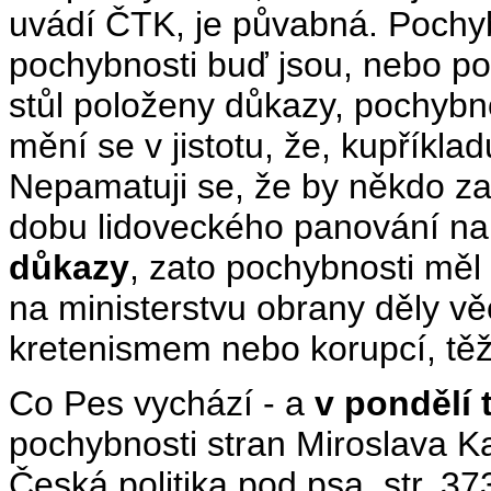
uvádí ČTK, je půvabná. Pochyb
pochybnosti buď jsou, nebo po
stůl položeny důkazy, pochybno
mění se v jistotu, že, kupříklad
Nepamatuji se, že by někdo za 
dobu lidoveckého panování na 
důkazy
, zato pochybnosti měl
na ministerstvu obrany děly věc
kretenismem nebo korupcí, těž
Co Pes vychází - a
v pondělí 
pochybnosti stran Miroslava K
Česká politika pod psa, str. 