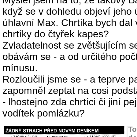
když se v dohledu objeví jeho
úhlavní Max. Chrtíka bych dal v
chrtíky do čtyřek kapes?
Zvladatelnost se zvětšujícím s
obávám se - a od určitého počt
mínusu.
Rozloučili jsme se - a teprve 
zapomněl zeptat na cosi podstat
- lhostejno zda chrtíci či jiní p
vodítek pomlázku?
To