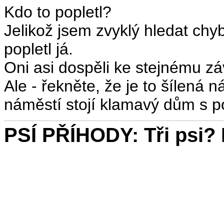
Kdo to popletl?
Jelikož jsem zvyklý hledat chyb
popletl já.
Oni asi dospěli ke stejnému zá
Ale - řekněte, že je to šílená
náměstí stojí klamavý dům s 
PSÍ PŘÍHODY: Tři psi? N