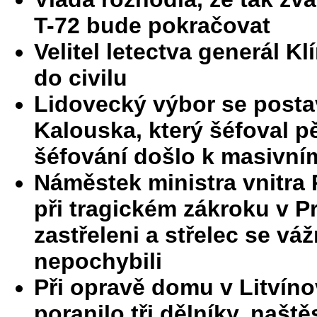
T-72 bude pokračovat
Velitel letectva generál K
do civilu
Lidovecký výbor se posta
Kalouska, který šéfoval p
šéfování došlo k masivní
Náměstek ministra vnitra P
při tragickém zákroku v Pr
zastřeleni a střelec se vá
nepochybili
Při opravě domu v Litvíno
poranilo tři dělníky, našt