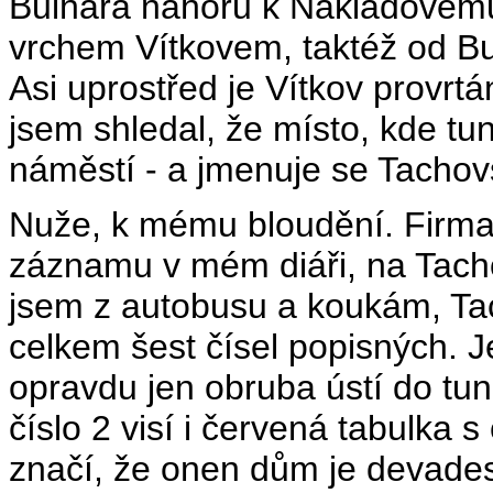
Bulhara nahoru k Nákladovému
vrchem Vítkovem, taktéž od Bu
Asi uprostřed je Vítkov provr
jsem shledal, že místo, kde tun
náměstí - a jmenuje se Tachov
Nuže, k mému bloudění. Firma -
záznamu v mém diáři, na Tacho
jsem z autobusu a koukám, Ta
celkem šest čísel popisných. J
opravdu jen obruba ústí do tu
číslo 2 visí i červená tabulka s
značí, že onen dům je devadesá