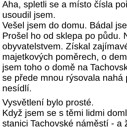
Aha, spletli se a místo čísla p
usoudil jsem.
Vešel jsem do domu. Bádal js
Prošel ho od sklepa po půdu. 
obyvatelstvem. Získal zajímav
majetkových poměrech, o demo
jsem toho o domě na Tachovské
se přede mnou rýsovala nahá p
nesídlí.
Vysvětlení bylo prosté.
Když jsem se s těmi lidmi doml
stanici Tachovské náměstí - a ž