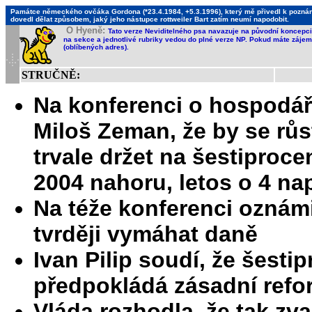
Památce německého ovčáka Gordona (*23.4.1984, +5.3.1996), který mě přivedl k poznání,
dovedl dělat způsobem, jaký jeho nástupce rottweiler Bart zatím neumí napodobit.
O Hyeně:
Tato verze Neviditelného psa navazuje na původní koncepci 
na sekce a jednotlivé rubriky vedou do plné verze NP. Pokud máte zájem 
(oblíbených adres).
STRUČNĚ:
Na konferenci o hospodář
Miloš Zeman, že by se rů
trvale držet na šestiproce
2004 nahoru, letos o 4 na
Na téže konferenci oznámi
tvrději vymáhat daně
Ivan Pilip soudí, že šestip
předpokládá zásadní refo
Vláda rozhodla, že tak z