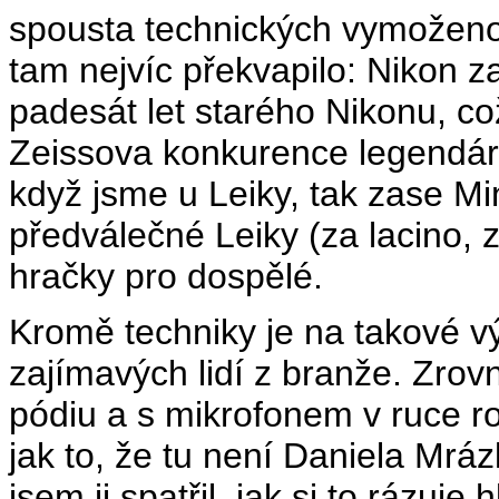
spousta technických vymoženos
tam nejvíc překvapilo: Nikon z
padesát let starého Nikonu, co
Zeissova konkurence legendární
když jsme u Leiky, tak zase Min
předválečné Leiky (za lacino, z
hračky pro dospělé.
Kromě techniky je na takové v
zajímavých lidí z branže. Zro
pódiu a s mikrofonem v ruce r
jak to, že tu není Daniela Mrá
jsem ji spatřil, jak si to rázuje