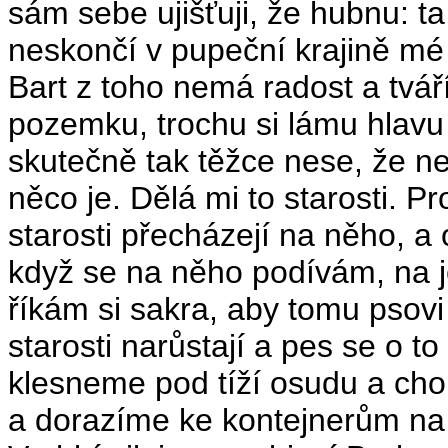
sám sebe ujišťuji, že hubnu: t
neskončí v pupeční krajině mé
Bart z toho nemá radost a tvá
pozemku, trochu si lámu hlavu 
skutečně tak těžce nese, že n
něco je. Dělá mi to starosti. Pr
starosti přecházejí na něho, a o
když se na něho podívám, na j
říkám si sakra, aby tomu psov
starosti narůstají a pes se o t
klesneme pod tíží osudu a cho
a dorazíme ke kontejnerům na s