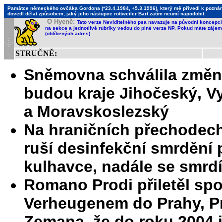
Památce německého ovčáka Gordona (*23.4.1984, +5.3.1996), který mě přivedl k poznání,
dovedl dělat způsobem, jaký jeho nástupce rottweiler Bart zatím neumí napodobit.
O Hyeně:
Tato verze Neviditelného psa navazuje na původní koncepci 
na sekce a jednotlivé rubriky vedou do plné verze NP. Pokud máte zájem 
(oblíbených adres).
STRUČNĚ:
Sněmovna schválila změnu 
budou kraje Jihočeský, V
a Moravskoslezský
Na hraničních přechodech
ruší desinfekční smrdění p
kulhavce, nadále se smrdí 
Romano Prodi přiletěl sp
Verheugenem do Prahy, Pro
Zemana, že do roku 2004 