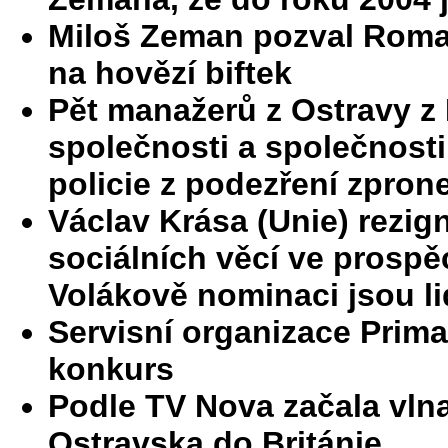
Miloš Zeman pozval Roman
na hovězí biftek
Pět manažerů z Ostravy z
společnosti a společnost
policie z podezření zpron
Václav Krása (Unie) rezig
sociálních věcí ve prospě
Volákově nominaci jsou li
Servisní organizace Prim
konkurs
Podle TV Nova začala vln
Ostravska do Británie