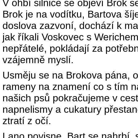
V ohbí silnice se objeví Brok 
Brok je na vodítku, Bartova ší
doslova zazvoní, dochází k m
jak říkali Voskovec s Werichem
nepřátelé, pokládají za potřeb
vzájemně myslí.
Usměju se na Brokova pána, 
rameny na znamení co s tím n
našich psů pokračujeme v ces
napnelismy a cukatury přestan
ztratí z očí.
Lano povisne, Bart se nahrbí, s