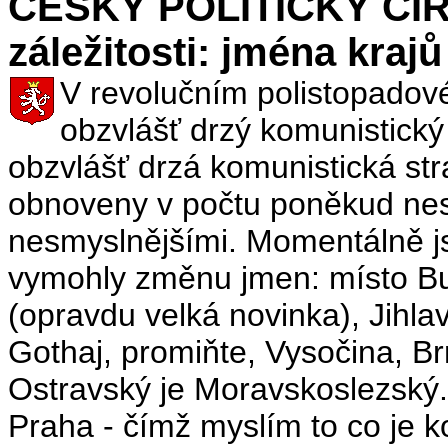
ČESKÝ POLITICKÝ CIR
záležitosti: jména krajů
V revolučním polistopadov
obzvlášť drzý komunistický
obzvlášť drzá komunistická str
obnoveny v počtu poněkud ne
nesmyslnějšími. Momentálně jsm
vymohly změnu jmen: místo Bu
(opravdu velká novinka), Jihla
Gothaj, promiňte, Vysočina, B
Ostravský je Moravskoslezský. 
Praha - čímž myslím to co je 