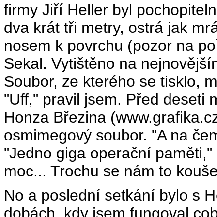
firmy Jiří Heller byl pochopite
dva krát tři metry, ostrá jak mrá
nosem k povrchu (pozor na poře
Sekal. Vytištěno na nejnovější
Soubor, ze kterého se tisklo, 
"Uff," pravil jsem. Před deseti 
Honza Březina (www.grafika.cz
osmimegový soubor. "A na čem
"Jedno giga operační paměti," 
moc... Trochu se nám to kouše
No a poslední setkání bylo s H
dobách, kdy jsem fungoval cob