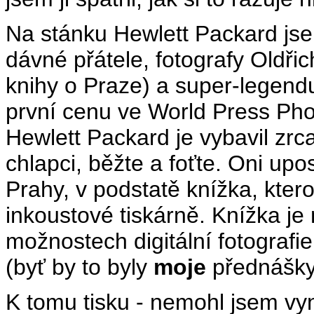
Na stánku Hewlett Packard jse
dávné přátele, fotografy Oldř
knihy o Praze) a super-legend
první cenu ve World Press Phot
Hewlett Packard je vybavil zr
chlapci, běžte a foťte. Oni upos
Prahy, v podstatě knížka, kter
inkoustové tiskárně. Knížka je
možnostech digitální fotografi
(byť by to byly
moje
přednášky
K tomu tisku - nemohl jsem v