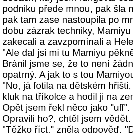
podniku přede mnou, pak šla 
pak tam zase nastoupila po mně
dobu zázrak techniky, Mamiyu
zakecali a zavzpomínali a Hele
"Ale dal jsi mi tu Mamiyu pěkn
Bránil jsme se, že to není žád
opatrný. A jak to s tou Mamiyo
"No, já fotila na dětském hřišti
kluk na tříkolce a hodil ji na ze
Opět jsem řekl něco jako "uff". 
Opravili ho?, chtěl jsem vědět.
"Těžko říct," zněla odpověď. "