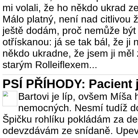
mi volali, že ho někdo ukrad ze
Málo platný, není nad citlivo
ještě dodám, proč nemůže být
otřískanou: já se tak bál, že j
někdo ukradne, že jsem ji měl 
starým Rolleiflexem...
PSÍ PŘÍHODY: Pacient ja
Bartovi je líp, ovšem Míša 
nemocných. Nesmí tudíž do
Špičku rohlíku pokládám za des
odevzdávám ze snídaně. Upevň