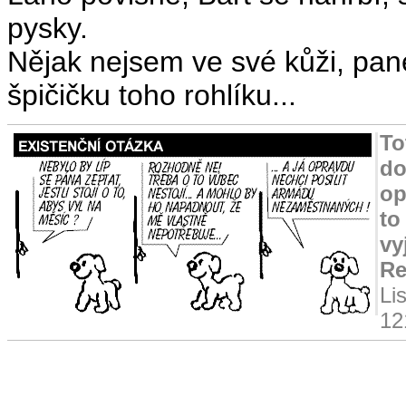
pysky.
Nějak nejsem ve své kůži, pane.
špičičku toho rohlíku...
To
do
op
to
vy
Re
Li
12