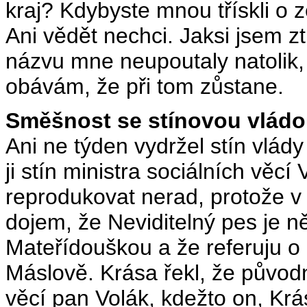
kraj? Kdybyste mnou třískli o
Ani vědět nechci. Jaksi jsem z
názvu mne neupoutaly natolik
obávám, že při tom zůstane.
Směšnost se stínovou vlád
Ani ne týden vydržel stín vlád
ji stín ministra sociálních věc
reprodukovat nerad, protože 
dojem, že Neviditelný pes je ně
Mateřídouškou a že referuju o 
Máslově. Krása řekl, že původn
věcí pan Volák, kdežto on, Krá