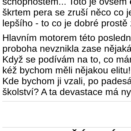
schopnostem... Toto je ovšem
škrtem pera se zruší něco co 
lepšího - to co je dobré prostě 
Hlavním motorem této poslední
proboha nevznikla zase nějaká e
Když se podívám na to, co má
kéž bychom měli nějakou elitu!
Kde bychom ji vzali, po padesá
školství? A ta devastace má ny