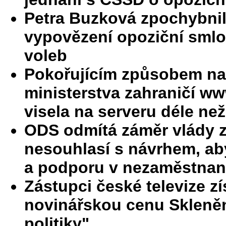
Petra Buzková zpochybnil
vypovězení opoziční smlo
voleb
Pokořujícím způsobem na
ministerstva zahraničí w
visela na serveru déle ne
ODS odmítá záměr vlády zr
nesouhlasí s návrhem, aby
a podporu v nezaměstnan
Zástupci české televize zí
novinářskou cenu Skleněn
politiky"