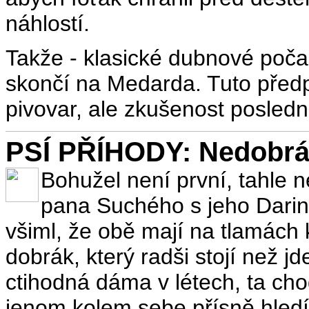
náhlostí.
Takže - klasické dubnové poča
skončí na Medarda. Tuto pře
pivovar, ale zkušenost poslední
PSÍ PŘÍHODY: Nedobrá 
Bohužel není první, tahle n
pana Suchého s jeho Darino
všiml, že obě mají na tlamách 
dobrák, který radši stojí než jde
ctihodná dáma v létech, ta ch
jenom kolem sebe přísně hledí,