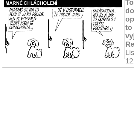
To
do
op
to
vy
Re
Li
12