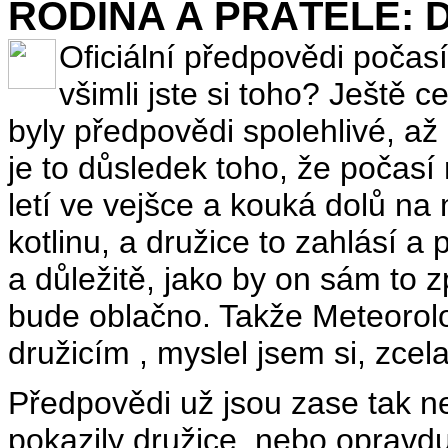
RODINA A PŘÁTELÉ: Du
Oficiální předpovědi počasí
všimli jste si toho? Ještě 
byly předpovědi spolehlivé, až
je to důsledek toho, že počasí
letí ve vejšce a kouká dolů na
kotlinu, a družice to zahlásí 
a důležitě, jako by on sám to 
bude oblačno. Takže Meteorol
družicím , myslel jsem si, zcel
Předpovědi už jsou zase tak ne
pokazily družice, nebo oprav