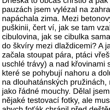
Dneska to občas chrstlo a pak 
pauzách jsem vylézal na zahra
napáchala zima. Mezi betonový
puškinii, čert ví, jak se tam vza
cibulovina, jak se cibulka sam
do škvíry mezi dlaždicemi? A jak
začala stoupat pára, ptáci vřeš
uschlé trávy) a nad křovinami 
které se pohybují nahoru a dolů
na dlouhatánských pružinách, 
jako řádné mouchy. Dělal jsem 
nějaké testovací fotky, ale muse
abych foťák chránil před deštěm