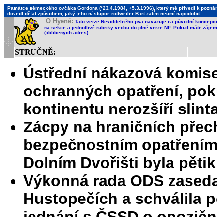
Památce německého ovčáka Gordona (*23.4.1984, +5.3.1996), který mě přivedl k poznání,
dovedl dělat způsobem, jaký jeho nástupce rottweiler Bart zatím neumí napodobit.
O Hyeně:
Tato verze Neviditelného psa navazuje na původní koncepci 
na sekce a jednotlivé rubriky vedou do plné verze NP. Pokud máte zájem 
(oblíbených adres).
STRUČNĚ:
Ústřední nákazová komise
ochranných opatření, po
kontinentu nerozšíří slin
Zácpy na hraničních přec
bezpečnostním opatřením s
Dolním Dvořišti byla pětik
Výkonná rada ODS zaseda
Hustopečích a schválila p
jednání s ČSSD o opozičn