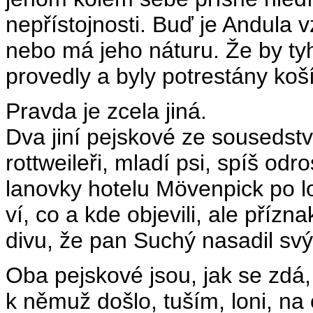
nepřístojnosti. Buď je Andula 
nebo má jeho náturu. Že by t
provedly a byly potrestány ko
Pravda je zcela jiná.
Dva jiní pejskové ze sousedst
rottweileři, mladí psi, spíš odro
lanovky hotelu Mövenpick po lo
ví, co a kde objevili, ale přízn
divu, že pan Suchý nasadil sv
Oba pejskové jsou, jak se zdá
k němuž došlo, tuším, loni, na