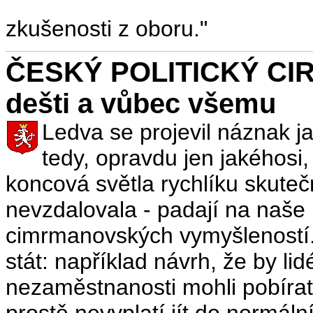
zkušenosti z oboru."
ČESKÝ POLITICKÝ CIRKU
dešti a vůbec všemu
Ledva se projevil náznak j
tedy, opravdu jen jakéhos
koncová světla rychlíku skute
nevzdalovala - padají na naše 
cimrmanovských vymyšleností
stát: například návrh, že by lid
nezaměstnanosti mohli pobírat
prostě nevyplatí jít do normál