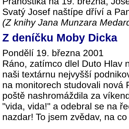
Pranostika na 19. března, Jose
Svatý Josef naštípe dříví a Pa
(Z knihy Jana Munzara Medar
Z deníčku Moby Dicka
Pondělí 19. března 2001
Ráno, zatímco dlel Duto Hlav n
naši textárnu nejvyšší podni
na monitorech studovali nová 
poště nashromáždila za víken
"vida, vida!" a odebral se na ř
nazdar! To jsem zvědav, na co