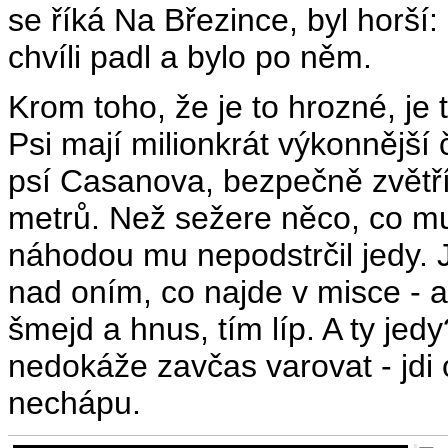
se říká Na Březince, byl horší
chvíli padl a bylo po něm.
Krom toho, že je to hrozné, je 
Psi mají milionkrát výkonnější 
psí Casanova, bezpečně zvětří 
metrů. Než sežere něco, co mu
náhodou mu nepodstrčil jedy. 
nad oním, co najde v misce - a
šmejd a hnus, tím líp. A ty jedy
nedokáže zavčas varovat - jdi 
nechápu.