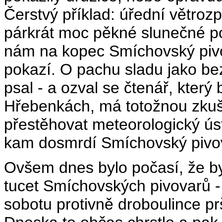
Čerstvý příklad: úřední větrozp
párkrát moc pěkné slunečné po
nám na kopec Smíchovský pivov
pokazí. O pachu sladu jako be
psal - a ozval se čtenář, který 
Hřebenkách, má totožnou zkuš
přestěhovat meteorologický úst
kam dosmrdí Smíchovský pivo
Ovšem dnes bylo počasí, že b
tucet Smíchovských pivovarů -
sobotu protivně droboulince prš