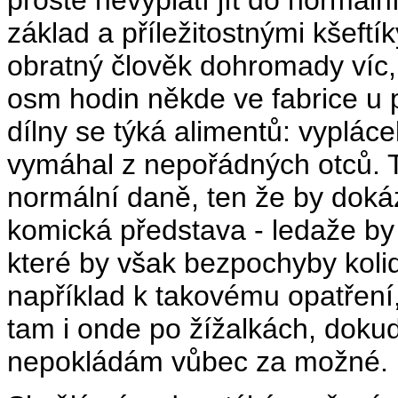
základ a příležitostnými kšeftí
obratný člověk dohromady víc,
osm hodin někde ve fabrice u p
dílny se týká alimentů: vypláce
vymáhal z nepořádných otců. T
normální daně, ten že by doká
komická představa - ledaže by 
které by však bezpochyby kolid
například k takovému opatření,
tam i onde po žížalkách, dokud 
nepokládám vůbec za možné.