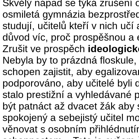
Skvělý nápad se týká zrušení o
osmiletá gymnázia bezprostředn
studují, učitelů kteří v nich učí
důvod víc, proč prospěšnou a ev
Zrušit ve prospěch
ideologick
Nebyla by to prázdná floskule,
schopen zajistit, aby egalizov
podporováno, aby učitelé byli d
stalo prestižní a vyhledávané 
být patnáct až dvacet žák aby
spokojený a sebejistý učitel m
věnovat s osobním přihlédnut