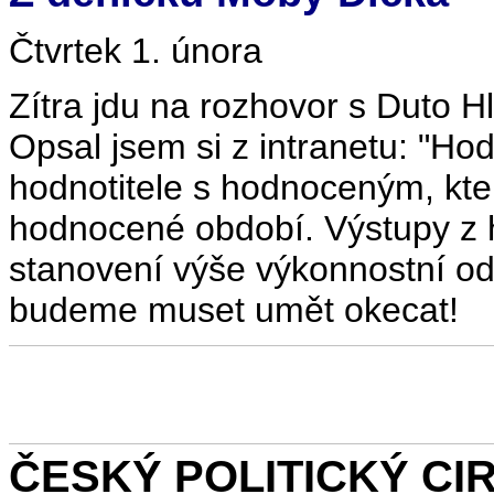
Čtvrtek 1. února
Zítra jdu na rozhovor s Duto 
Opsal jsem si z intranetu: "Ho
hodnotitele s hodnoceným, kter
hodnocené období. Výstupy z h
stanovení výše výkonnostní o
budeme muset umět okecat!
ČESKÝ POLITICKÝ CIRK