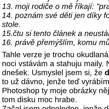
13. moji rodiče o mě říkají: "p
14. poznám své děti jen díky 
stole.
15.čtu si tento článek a neustá
16. právě přemýšlím, komu můž
Tahle verze je trochu okudlaná
noci vstávám a stahuju maily. 
dnešek. Usmyslel jsem si, že
d
to už dávno, jenže teď vyrábí
Photoshop ty moje obrázky něj
tom disku moc hrabe.
Začal jsem odpoledne, jenže 