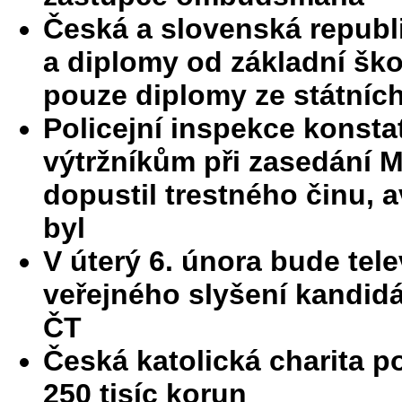
Česká a slovenská republ
a diplomy od základní šk
pouze diplomy ze státníc
Policejní inspekce konstat
výtržníkům při zasedání M
dopustil trestného činu, av
byl
V úterý 6. února bude tel
veřejného slyšení kandidá
ČT
Česká katolická charita p
250 tisíc korun