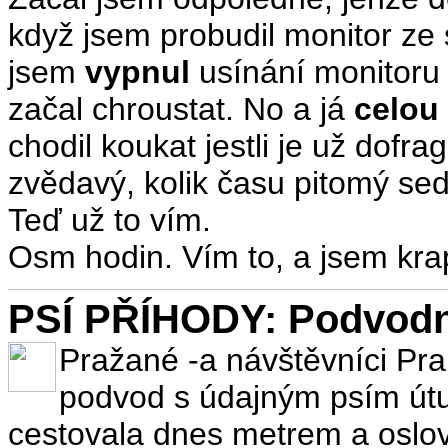
když jsem probudil monitor ze 
jsem
vypnul
usínání monitoru 
začal chroustat. No a já
celou
chodil koukat jestli je už dof
zvědavý, kolik času pitomý se
Teď už to vím.
Osm hodin. Vím to, a jsem krap
PSÍ PŘÍHODY: Podvodní
Pražané -a návštěvníci Pra
podvod s údajným psím útu
cestovala dnes metrem a oslovi