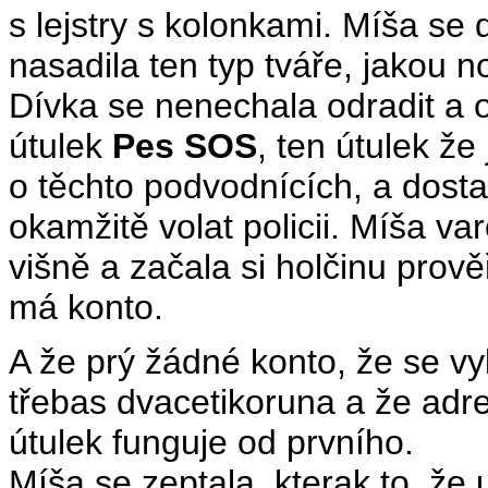
s lejstry s kolonkami. Míša se
nasadila ten typ tváře, jakou n
Dívka se nenechala odradit a os
útulek
Pes SOS
, ten útulek že
o těchto podvodnících, a dosta
okamžitě volat policii. Míša v
višně a začala si holčinu prově
má konto.
A že prý žádné konto, že se vy
třebas dvacetikoruna a že adre
útulek funguje od prvního.
Míša se zeptala, kterak to, že 