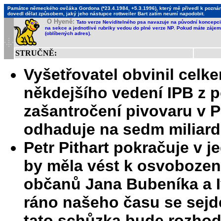
Památce německého ovčáka Gordona (*23.4.1984, +5.3.1996), který mě přivedl k poznání,
dovedl dělat způsobem, jaký jeho nástupce rottweiler Bart zatím neumí napodobit.
O Hyeně:
Tato verze Neviditelného psa navazuje na původní koncepci 
na sekce a jednotlivé rubriky vedou do plné verze NP. Pokud máte zájem 
(oblíbených adres).
STRUČNĚ:
Vyšetřovatel obvinil celk
někdejšího vedení IPB z p
zašantročení pivovaru v Pl
odhaduje na sedm miliard
Petr Pithart pokračuje v 
by měla vést k osvobozen
občanů Jana Bubeníka a Iv
ráno našeho času se sejd
tato schůzka bude rozhod