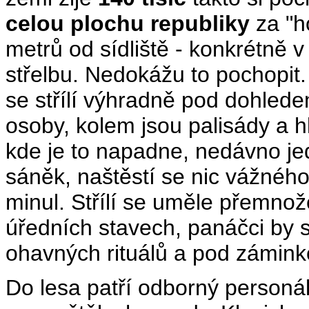
celou plochu republiky
za "ho
metrů od sídliště - konkrétně 
střelbu. Nedokážu to pochopit.
se střílí výhradně pod dohledem
osoby, kolem jsou palisády a hl
kde je to napadne, nedávno jed
sáněk, naštěstí se nic vážného 
minul. Střílí se uměle přemno
úředních stavech, panáčci by si
ohavných rituálů a pod zámink
Do lesa patří odborný personál