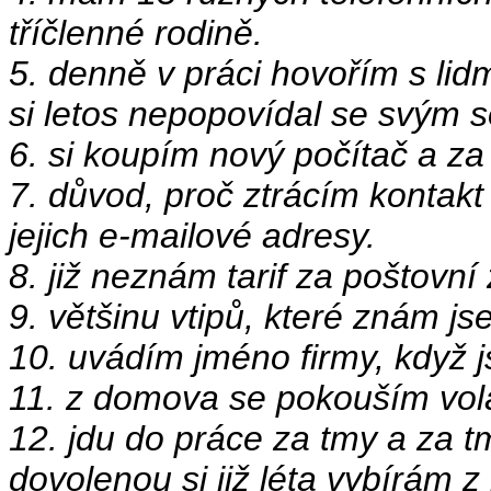
tříčlenné rodině.
5. denně v práci hovořím s lidm
si letos nepopovídal se svým
6. si koupím nový počítač a za 
7. důvod, proč ztrácím kontakt
jejich e-mailové adresy.
8. již neznám tarif za poštovn
9. většinu vtipů, které znám js
10. uvádím jméno firmy, když 
11. z domova se pokouším vola
12. jdu do práce za tmy a za tm
dovolenou si již léta vybírám z