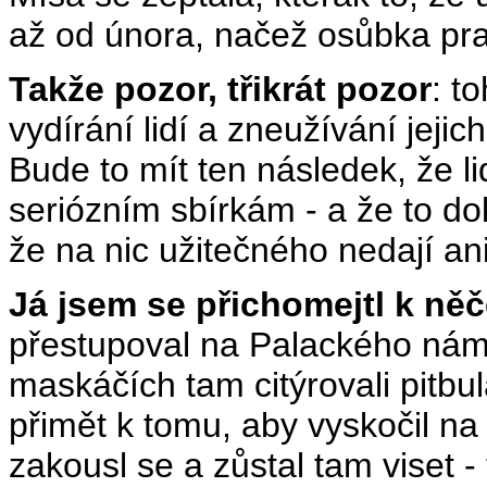
až od února, načež osůbka pra
Takže pozor, třikrát pozor
: t
vydírání lidí a zneužívání jeji
Bude to mít ten následek, že l
seriózním sbírkám - a že to do
že na nic užitečného nedají an
Já jsem se přichomejtl k ně
přestupoval na Palackého náměs
maskáčích tam citýrovali pitbul
přimět k tomu, aby vyskočil na
zakousl se a zůstal tam viset -