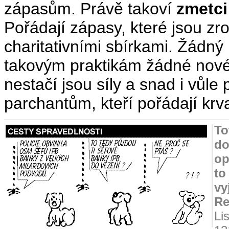
zápasům. Právě takoví
zmetci
Pořádají zápasy, které jsou zro
charitativními sbírkami. Žádný
takovým praktikám žádné nové 
nestačí jsou síly a snad i vůle 
parchantům, kteří pořádají krv
To
do
op
to
vy
Re
Li