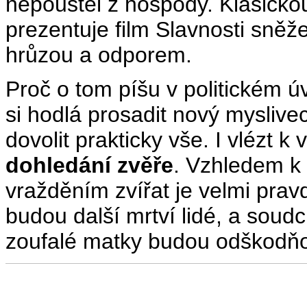
nepouštěl z hospody. Klasickou
prezentuje film Slavnosti sněž
hrůzou a odporem.
Proč o tom píšu v politickém ú
si hodlá prosadit nový myslive
dovolit prakticky vše. I vlézt
dohledání zvěře
. Vzhledem k 
vražděním zvířat je velmi pra
budou další mrtví lidé, a soud
zoufalé matky budou odškodňov