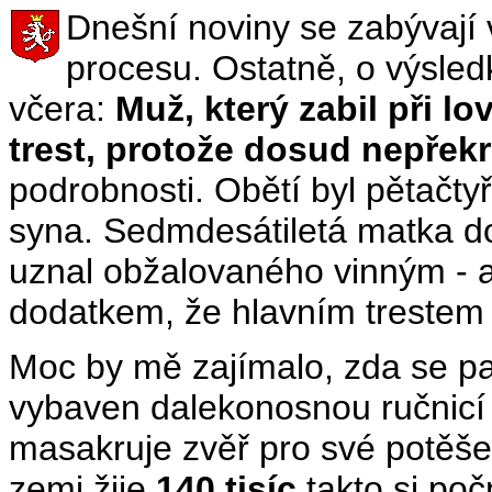
Dnešní noviny se zabývají
procesu. Ostatně, o výsled
včera:
Muž, který zabil při 
trest, protože dosud nepřekr
podrobnosti. Obětí byl pětačtyř
syna. Sedmdesátiletá matka 
uznal obžalovaného vinným - a
dodatkem, že hlavním trestem
Moc by mě zajímalo, zda se pan
vybaven dalekonosnou ručnicí
masakruje zvěř pro své potěšen
zemi žije
140 tisíc
takto si počn