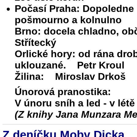
Počasí Praha: Dopoledne p
pošmourno a kolnulno
Brno: docela chladno, o
Střítecký
Orlické hory: od rána drob
uklouzané. Petr Kroul
Žilina: Miroslav Drkoš
Únorová pranostika:
V únoru sníh a led - v lé
(Z knihy Jana Munzara Me
Z deníčku Moby Dicka