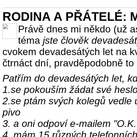
RODINA A PŘÁTELÉ: Mu
Právě dnes mi někdo (už asi
téma
jste člověk devadesát
cvokem devadesátých let na k
čtrnáct dní, pravděpodobně to 
Patřím do devadesátých let, k
1.se pokouším žádat své heslo
2.se ptám svých kolegů vedle u
pivo
3. a oni odpoví e-mailem "O.K. 
4. mám 15 různých telefonních 