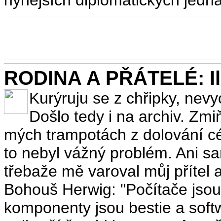
RODINA A PŘÁTELÉ: Ilu
Kurýruju se z chřipky, nev
Došlo tedy i na archiv. Zmi
mých trampotách z dolování cé
to nebyl vážný problém. Ani s
třebaže mě varoval můj přítel 
Bohouš Herwig: "Počítače jsou
komponenty jsou bestie a softw