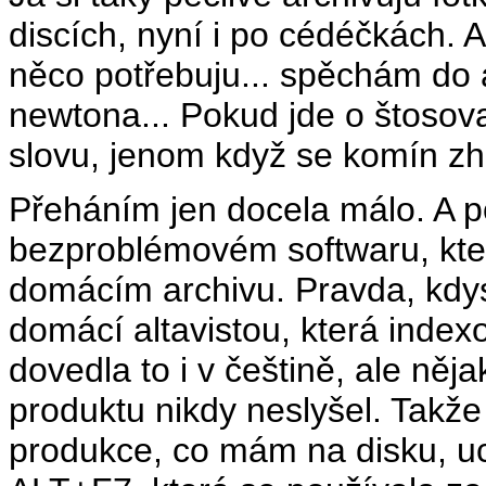
discích, nyní i po cédéčkách. A
něco potřebuju... spěchám do 
newtona... Pokud jde o štoso
slovu, jenom když se komín zhr
Přeháním jen docela málo. A 
bezproblémovém softwaru, kte
domácím archivu. Pravda, kdys
domácí altavistou, která indexo
dovedla to i v češtině, ale něj
produktu nikdy neslyšel. Takže
produkce, co mám na disku, uc