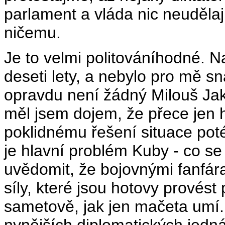
parlament a vláda nic neudělají
ničemu.
Je to velmi politováníhodné. N
deseti lety, a nebylo pro mě sn
opravdu není žádný Milouš Jak
měl jsem dojem, že přece jen 
poklidnému řešení situace pot
je hlavní problém Kuby - co s
uvědomit, že bojovnými fanfár
síly, které jsou hotovy provést
sametově, jak jen mačeta umí.
nynějších diplomatických jedn