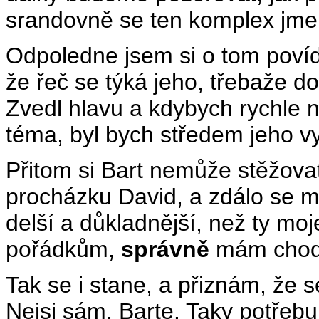
srandovně se ten komplex jme
Odpoledne jsem si o tom povíd
že řeč se týká jeho, třebaže do 
Zvedl hlavu a kdybych rychle
téma, byl bych středem jeho v
Přitom si Bart nemůže stěžova
procházku David, a zdálo se m
delší a důkladnější, než ty mo
pořádkům,
správně
mám chodi
Tak se i stane, a přiznám, že 
Nejsi sám, Barte. Taky potřebu