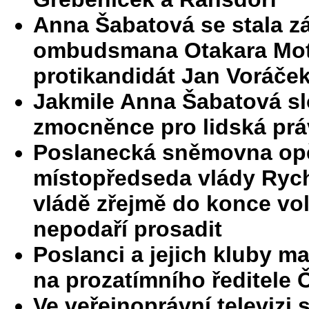
Anna Šabatová se stala z
ombudsmana Otakara Motej
protikandidát Jan Voráče
Jakmile Anna Šabatová slo
zmocněnce pro lidská práv
Poslanecká sněmovna opět
místopředseda vlády Ryc
vládě zřejmě do konce vo
nepodaří prosadit
Poslanci a jejich kluby m
na prozatímního ředitele 
Ve veřejnoprávní televizi 