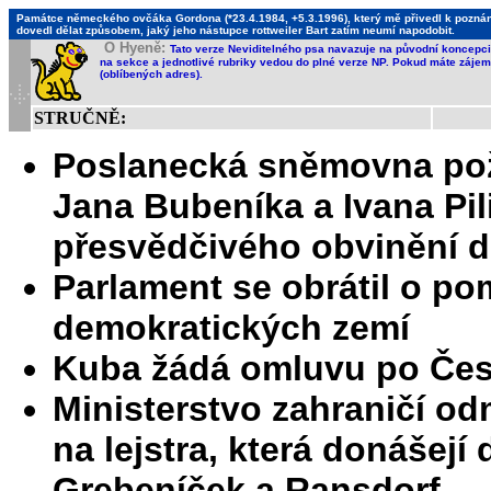
Památce německého ovčáka Gordona (*23.4.1984, +5.3.1996), který mě přivedl k poznání,
dovedl dělat způsobem, jaký jeho nástupce rottweiler Bart zatím neumí napodobit.
O Hyeně:
Tato verze Neviditelného psa navazuje na původní koncepci 
na sekce a jednotlivé rubriky vedou do plné verze NP. Pokud máte zájem 
(oblíbených adres).
STRUČNĚ:
Poslanecká sněmovna pož
Jana Bubeníka a Ivana Pili
přesvědčivého obvinění dr
Parlament se obrátil o p
demokratických zemí
Kuba žádá omluvu po Čes
Ministerstvo zahraničí od
na lejstra, která donášejí 
Grebeníček a Ransdorf