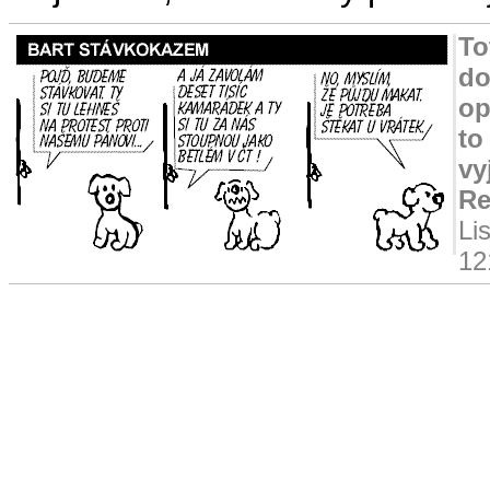
To
do
op
to
vy
Re
Li
12