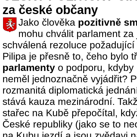
za české občany
Jako člověka
pozitivně sm
mohu chválit parlament za 
schválená rezoluce požadující
Pilipa je přesně to, čeho bylo
parlamenty
o podporu, kdyby
neměl jednoznačně vyjádřit? P
rozmanitá diplomatická jednání
stává kauza mezinárodní. Takže
stařec na Kubě přepočítal, kdy
České republiky (jako se to neo
na Kubu jezdí a jsou zvědavi 