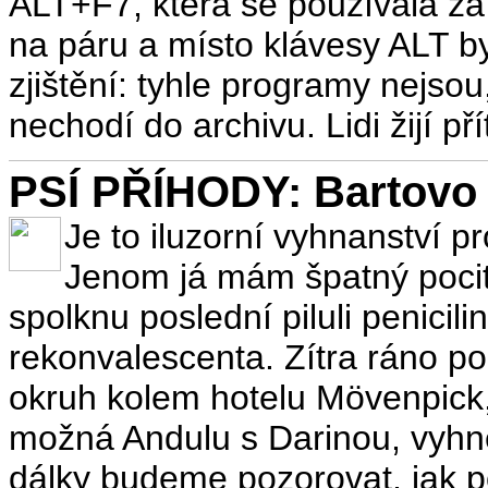
ALT+F7, která se používala za
na páru a místo klávesy ALT byl
zjištění: tyhle programy nejsou
nechodí do archivu. Lidi žijí př
PSÍ PŘÍHODY: Bartovo v
Je to iluzorní vyhnanství 
Jenom já mám špatný pocit
spolknu poslední piluli penicil
rekonvalescenta. Zítra ráno po
okruh kolem hotelu Mövenpick,
možná Andulu s Darinou, vyhn
dálky budeme pozorovat, jak po