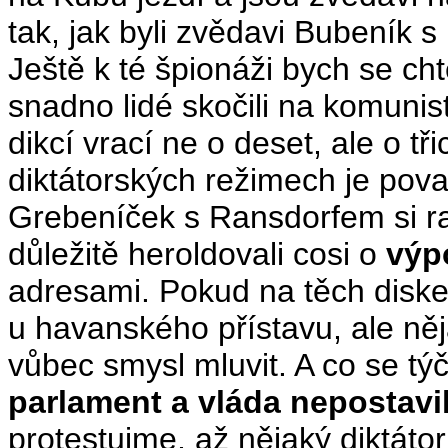
tak, jak byli zvědavi Bubeník s 
Ještě k té špionáži bych se cht
snadno lidé skočili na komunis
dikcí vrací ne o deset, ale o třic
diktátorských režimech je po
Grebeníček s Ransdorfem si rad
důležitě heroldovali cosi o
výp
adresami. Pokud na těch disk
u havanského přístavu, ale ně
vůbec smysl mluvit. A co se tý
parlament a vláda nepostavi
protestujme, až nějaký diktátor 