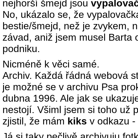
nejhorší šmejd jsou
vypalovač
No, ukázalo se, že vypalovačk
bestie/šmejd, než je zvykem, 
závad, aniž jsem musel Barta 
podniku.
Nicméně k věci samé.
Archiv. Každá řádná webová str
je možné se v archivu Psa prok
dubna 1996. Ale jak se ukazuje
nestojí. Všiml jsem si toho už
zjistil, že mám
kiks
v odkazu -
Já si taky pečlivě archivuju fo