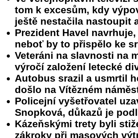
tom k excesům, kdy výpov
ještě nestačila nastoupit 
Prezident Havel navrhuje,
neboť by to přispělo ke s
Veteráni na slavnosti na 
výročí založení letecké d
Autobus srazil a usmrtil h
došlo na Vítězném náměstí
Policejní vyšetřovatel uz
Snopková, důkazů je podl
Kázeňskými trety byli stiže
zákroky při masových výt