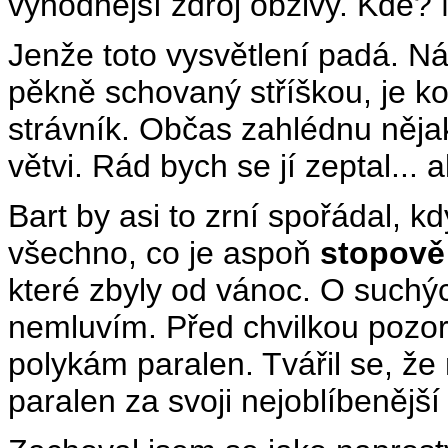
výhodnější zdroj obživy. Kde?
Jenže toto vysvětlení padá. N
pěkně schovaný stříškou, je k
strávník. Občas zahlédnu něja
větvi. Rád bych se jí zeptal... 
Bart by asi to zrní spořádal, 
všechno, co je aspoň
stopově
které zbyly od vánoc. O suchýc
nemluvím. Před chvilkou pozo
polykám paralen. Tvářil se, že
paralen za svoji nejoblíbenějš