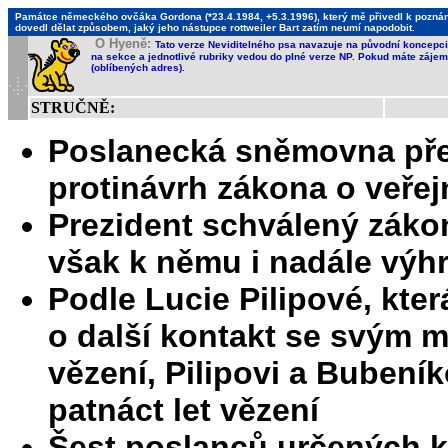
Památce německého ovčáka Gordona (*23.4.1984, +5.3.1996), který mě přivedl k poznání,
dovedl dělat způsobem, jaký jeho nástupce rottweiler Bart zatím neumí napodobit.
O Hyeně:
Tato verze Neviditelného psa navazuje na původní koncepci 
na sekce a jednotlivé rubriky vedou do plné verze NP. Pokud máte zájem 
(oblíbených adres).
STRUČNĚ:
Poslanecká sněmovna pře
protinávrh zákona o veřejn
Prezident schválený záko
však k němu i nadále výh
Podle Lucie Pilipové, kter
o další kontakt se svým
vězení, Pilipovi a Bubení
patnáct let vězení
Šest poslanců určených k