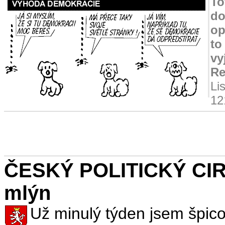
To
do
op
to
vy
Re
Li
12
ČESKÝ POLITICKÝ CIR
mlýn
Už minulý týden jsem špicov