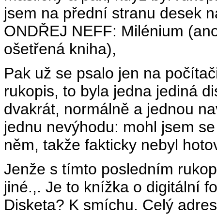
jsem na přední stranu desek na
ONDŘEJ NEFF: Milénium (ano, 
ošetřená kniha),
Pak už se psalo jen na počítači 
rukopis, to byla jedna jediná 
dvakrát, normálně a jednou na
jednu nevýhodu: mohl jsem se k
něm, takže fakticky nebyl hot
Jenže s tímto posledním rukop
jiné.,. Je to knížka o digitální f
Disketa? K smíchu. Celý adre