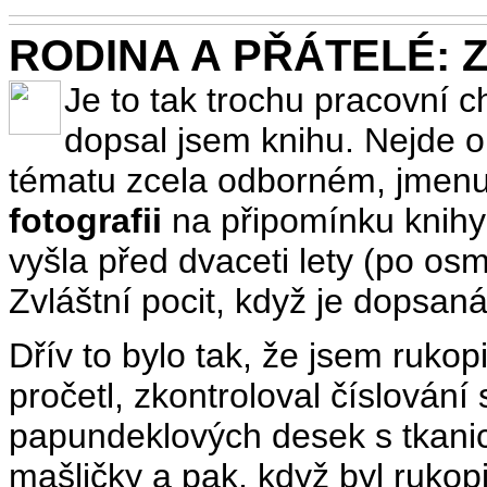
RODINA A PŘÁTELÉ: Za
Je to tak trochu pracovní chř
dopsal jsem knihu. Nejde o
tématu zcela odborném, jmen
fotografii
na připomínku knihy T
vyšla před dvaceti lety (po osm
Zvláštní pocit, když je dopsaná
Dřív to bylo tak, že jsem rukop
pročetl, zkontroloval číslování 
papundeklových desek s tkani
mašličky a pak, když byl rukop