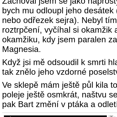
Zachoval jsem se jako naprost
bych mu odloupl jeho desátek
nebo odřezek sejra). Nebyl tí
roztrpčení, vyčíhal si okamžik a
okamžiku, kdy jsem paralen zap
Magnesia.
Když jsi mě odsoudil k smrti hl
tak znělo jeho vzdorné poselstv
Ve sklepě mám ještě půl kila 
poleje ještě osmkrát, naštvu 
pak Bart změní v ptáka a odletí