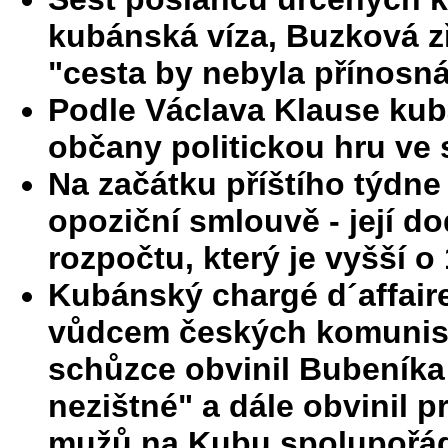
kubánská víza, Buzková zř
"cesta by nebyla přínosn
Podle Václava Klause kub
občany politickou hru ve 
Na začátku příštího týdn
opoziční smlouvě - její 
rozpočtu, který je vyšší o
Kubánský chargé d´affaire
vůdcem českých komunist
schůzce obvinil Bubeníka 
nezištné" a dále obvinil p
mužů na Kubu spolupořáda