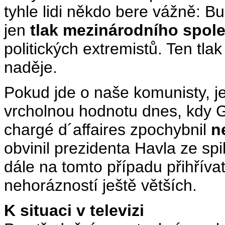
tyhle lidi někdo bere vážně: B
jen
tlak mezinárodního spole
politických extremistů. Ten tla
naděje.
Pokud jde o naše komunisty, j
vrcholnou hodnotu dnes, kdy 
chargé d´affaires zpochybnil
n
obvinil prezidenta Havla ze spik
dále na tomto případu přihříva
nehorázností ještě větších.
K situaci v televizi