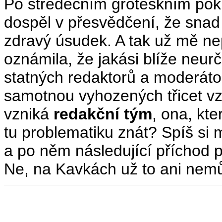
Po středečním groteskním pokus
dospěl v přesvědčení, že snad
zdravý úsudek. A tak už mě ne
oznámila, že jakási blíže neurč
statných redaktorů a moderátor
samotnou vyhozených třicet vz
vzniká
redakční tým
, ona, kt
tu problematiku znát? Spíš si 
a po něm následující příchod p
Ne, na Kavkách už to ani nemů