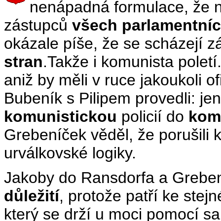
nenápadná formulace, že n
zástupců
všech parlamentníc
okázale píše, že se scházejí 
stran
.Takže i komunista poletí
aniž by měli v ruce jakoukoli o
Bubeník s Pilipem provedli: jen 
komunistickou
policií do
kom
Grebeníček věděl, že porušili
urválkovské logiky.
Jakoby do Ransdorfa a Grebení
důležití
, protože patří ke ste
který se drží u moci pomocí sa