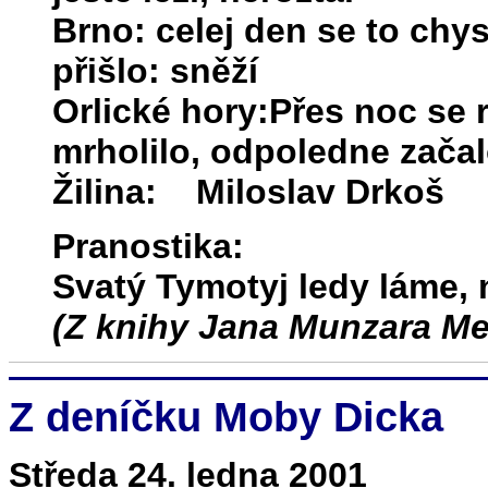
Brno: celej den se to chy
přišlo: sněží
Orlické hory:Přes noc se 
mrholilo, odpoledne zača
Žilina: Miloslav Drkoš
Pranostika:
Svatý Tymotyj ledy láme, n
(Z knihy Jana Munzara Me
Z deníčku Moby Dicka
Středa 24. ledna 2001