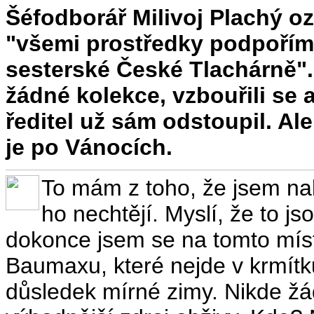
Šéfodborář Milivoj Plachý 
"všemi prostředky podpořím
sesterské České Tlachárně".
žádné kolekce, vzbouřili se 
ředitel už sám odstoupil. Ale
je po Vánocích.
To mám z toho, že jsem na
ho nechtějí. Myslí, že to js
dokonce jsem se na tomto mís
Baumaxu, které nejde v krmítku
důsledek mírné zimy. Nikde žá