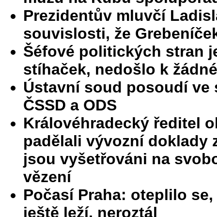
Prezidentův mluvčí Ladisl
souvislosti, že Grebeníček
Šéfové politických stran 
stíhaček, nedošlo k žádn
Ústavní soud posoudí ve 
ČSSD a ODS
Královéhradecký ředitel ob
padělali vývozní doklady z
jsou vyšetřováni na svobod
vězení
Počasí Praha: oteplilo se,
ještě leží, neroztál