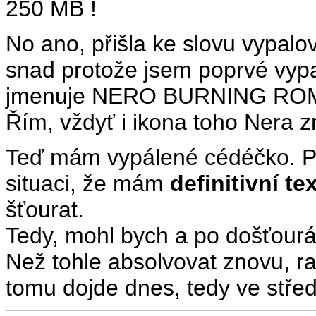
250 MB !
No ano, přišla ke slovu vypalo
snad protože jsem poprvé vyp
jmenuje NERO BURNING ROM v
Řím, vždyť i ikona toho Nera 
Teď mám vypálené cédéčko. P
situaci, že mám
definitivní te
šťourat.
Tedy, mohl bych a po došťourá
Než tohle absolvovat znovu, r
tomu dojde dnes, tedy ve střed