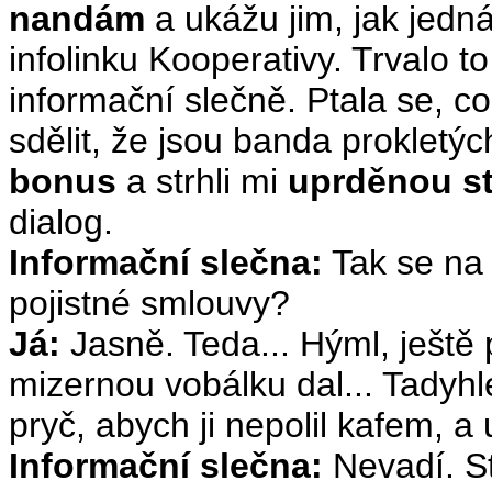
nandám
a ukážu jim, jak jedn
infolinku Kooperativy. Trvalo to
informační slečně. Ptala se, co s
sdělit, že jsou banda prokletýc
bonus
a strhli mi
uprděnou s
dialog.
Informační slečna:
Tak se na 
pojistné smlouvy?
Já:
Jasně. Teda... Hýml, ještě 
mizernou vobálku dal... Tadyhl
pryč, abych ji nepolil kafem, a
Informační slečna:
Nevadí. St