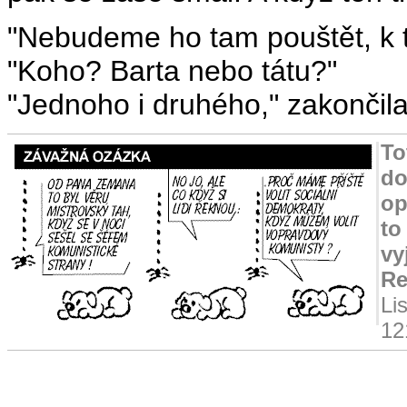
"Nebudeme ho tam pouštět, k té
"Koho? Barta nebo tátu?"
"Jednoho i druhého," zakončila
To
do
op
to
vy
Re
Li
12