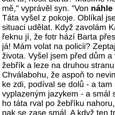
mě," vyprávěl syn. "Von
náhle 
Táta vyšel z pokoje. Oblíkal js
situaci udělat. Když zavolám Ká
řeknu jí, že fotr hází Barta př
já! Mám volat na policii? Zeptaj
života. Vyšel jsem před dům a 
žebřík a leze na druhou stranu.
Chválabohu, že aspoň to nevin
ke zdi, podíval se dolů - a tam
vyplazeným jazykem - a smál s
ho táta rval po žebříku nahoru, 
pak se zase smál. A když ten t