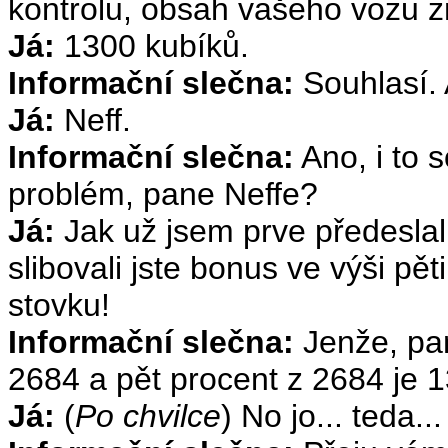
kontrolu, obsah vašeho vozu 
Já:
1300 kubíků.
Informační slečna:
Souhlasí. A
Já:
Neff.
Informační slečna:
Ano, i to 
problém, pane Neffe?
Já:
Jak už jsem prve předeslal
slibovali jste bonus ve výši pět
stovku!
Informační slečna:
Jenže, pan
2684 a pět procent z 2684 je 1
Já:
(
Po chvilce
) No jo... teda..