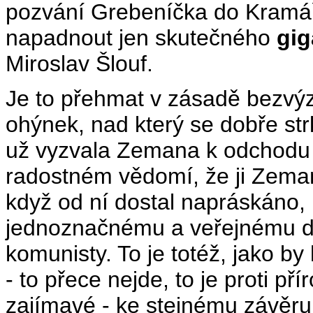
pozvání Grebeníčka do Kramářo
napadnout jen skutečného
gig
Miroslav Šlouf.
Je to přehmat v zásadě bezvý
ohýnek, nad který se dobře st
už vyzvala Zemana k odchodu n
radostném vědomí, že ji Zem
když od ní dostal napráskáno,
jednoznačnému a veřejnému di
komunisty. To je totéž, jako by
- to přece nejde, to je proti 
zajímavé - ke stejnému závěr