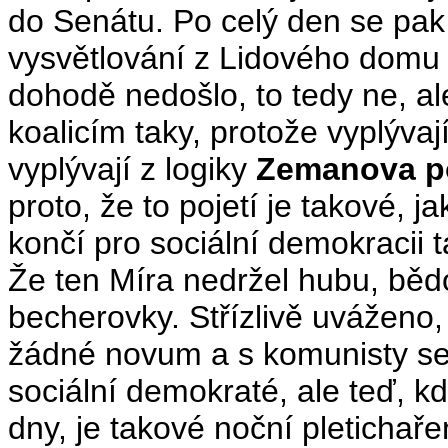
do Senátu. Po celý den se pak
vysvětlování z Lidového domu o
dohodě nedošlo, to tedy ne, al
koalicím taky, protože vyplývají
vyplývají z logiky
Zemanova po
proto, že to pojetí je takové, jaké
končí pro sociální demokracii ta
Že ten Míra nedržel hubu, běd
becherovky. Střízlivě uváženo,
žádné novum a s komunisty se z
sociální demokraté, ale teď, kd
dny, je takové noční pletichař