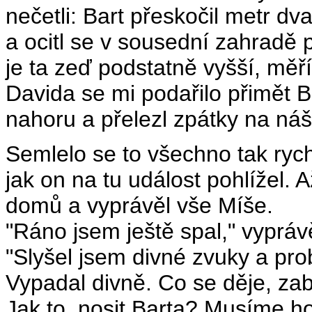
nečetli: Bart přeskočil metr dv
a ocitl se v sousední zahradě 
je ta zeď podstatně vyšší, mě
Davida se mi podařilo přimět B
nahoru a přelezl zpátky na ná
Semlelo se to všechno tak ryc
jak on na tu událost pohlížel. A
domů a vyprávěl vše Míše.
"Ráno jsem ještě spal," vyprá
"Slyšel jsem divné zvuky a pro
Vypadal divně. Co se děje, zab
Jak to, nosit Barta? Musíme ho