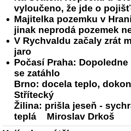
vyloučeno, že jde o pojiš
Majitelka pozemku v Hran
jinak neprodá pozemek ne
V Rychvaldu začaly zrát ma
jaro
Počasí Praha: Dopoledne h
se zatáhlo
Brno: docela teplo, doko
Střítecký
Žilina: prišla jeseň - sych
teplá Miroslav Drkoš