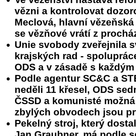
vězni a kontrolovat dozorc
Meclová, hlavní vězeňská 
se vězňové vrátí z proch
Unie svobody zveřejnila s
krajských rad - spoluprác
ODS a v zásadě s každým
Podle agentur SC&C a STE
neděli 11 křesel, ODS sedm
ČSSD a komunisté možná n
zbylých obvodech jsou p
Pekelný stroj, který dost
Jan Graubner, má podle s