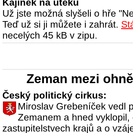
Kajínek na útěku
Už jste možná slyšeli o hře "N
Teď už si ji můžete i zahrát.
Stá
necelých 45 kB v zipu.
Zeman mezi ohn
Český politický cirkus:
Miroslav Grebeníček vedl 
Zemanem a hned vyklopil, o 
zastupitelstvech krajů a o vz