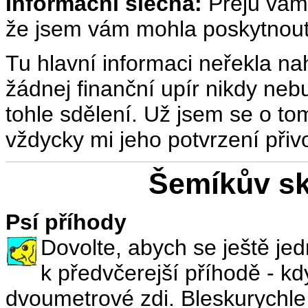
Informační slečna:
Přeju vám 
že jsem vám mohla poskytnout 
Tu hlavní informaci neřekla na
žádnej finanční upír nikdy ne
tohle sdělení. Už jsem se o to
vždycky mi jeho potvrzení přiv
Šemíkův sk
Psí příhody
Dovolte, abych se ještě jed
k předvčerejší příhodě - kd
dvoumetrové zdi. Bleskurychle 