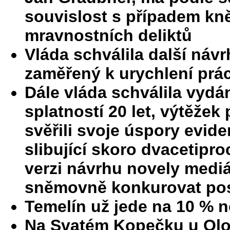
souvislost s případem kn
mravnostních deliktů
Vláda schválila další návr
zaměřený k urychlení prá
Dále vláda schválila vydán
splatností 20 let, výtěžek 
svěřili svoje úspory ev
slibující skoro dvacetipro
verzi návrhu novely mediá
sněmovně konkurovat po
Temelín už jede na 10 % 
Na Svatém Kopečku u Olo