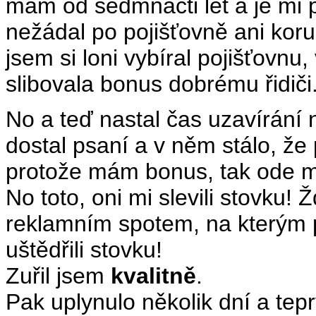
mám od sedmnácti let a je mi 
nežádal po pojišťovně ani kor
jsem si loni vybíral pojišťovnu
slibovala bonus dobrému řidiči
No a teď nastal čas uzavírání
dostal psaní a v něm stálo, že
protože mám bonus, tak ode m
No toto, oni mi slevili stovku
reklamním spotem, na kterým p
uštědřili stovku!
Zuřil jsem
kvalitně
.
Pak uplynulo několik dní a tep