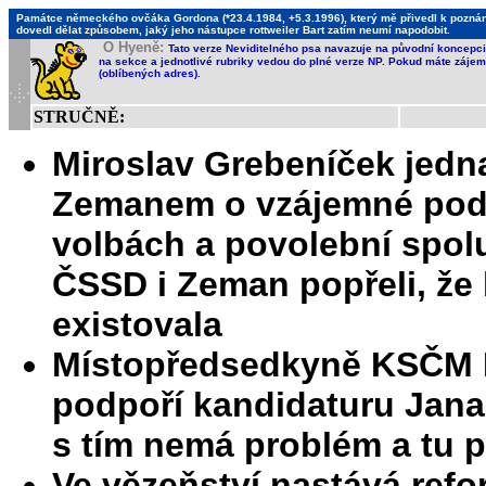
Památce německého ovčáka Gordona (*23.4.1984, +5.3.1996), který mě přivedl k poznání,
dovedl dělat způsobem, jaký jeho nástupce rottweiler Bart zatím neumí napodobit.
O Hyeně:
Tato verze Neviditelného psa navazuje na původní koncepci 
na sekce a jednotlivé rubriky vedou do plné verze NP. Pokud máte zájem 
(oblíbených adres).
STRUČNĚ:
Miroslav Grebeníček jedna
Zemanem o vzájemné podp
volbách a povolební spolu
ČSSD i Zeman popřeli, že
existovala
Místopředsedkyně KSČM R
podpoří kandidaturu Jana 
s tím nemá problém a tu 
Ve vězeňství nastává refo