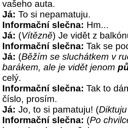
vašeho auta.
Já:
To si nepamatuju.
Informační slečna:
Hm...
Já:
(
Vítězně
) Je vidět z balkó
Informační slečna:
Tak se pod
Já:
(
Běžím se sluchátkem v ruc
barákem, ale je vidět jenom
pů
celý.
Informační slečna:
Tak to dám
číslo, prosím.
Já:
Jo, to si pamatuju! (
Diktuju
Informační slečna:
(
Po chvilc