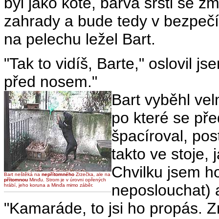
byl jako kotě, barva srsti se z
zahrady a bude tedy v bezpečí
na pelechu ležel Bart.
"Tak to vidíš, Barte," oslovil j
před nosem."
Bart vyběhl velm
po které se pře
špacíroval, pos
takto ve stoje,
Chvilku jsem ho
Bart neštěká na
nepřítomného
Zrzečka, ale na
přítomnou
Minďu. Strom je v úrovni opřených
neposlouchat) 
hrábí, jeho koruna a Minďa mimo záběr.
"Kamaráde, to jsi ho propás. Z