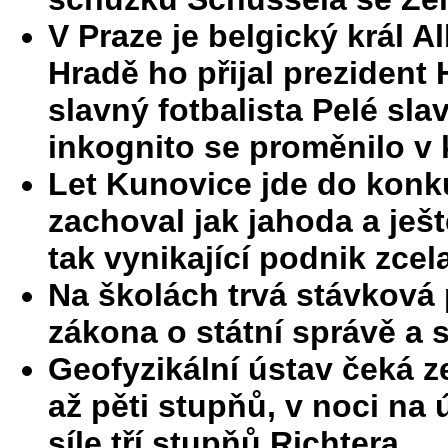
V Praze je belgický král Alb
Hradě ho přijal prezident 
slavný fotbalista Pelé sla
inkognito se proměnilo v k
Let Kunovice jde do konku
zachoval jak jahoda a ješt
tak vynikající podnik zc
Na školách trvá stávková
zákona o státní správě a 
Geofyzikální ústav čeká z
až pěti stupňů, v noci na 
síle tří stupňů Richtera