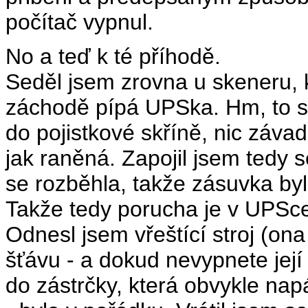
počítač vypnul.
No a teď k té příhodě.
Seděl jsem zrovna u skeneru, 
záchodě pípá UPSka. Hm, to se
do pojistkové skříně, nic záva
jak raněná. Zapojil jsem tedy 
se rozběhla, takže zásuvka by
Takže tedy porucha je v UPSc
Odnesl jsem vřeštící stroj (on
šťávu - a dokud nevypnete její 
do zástrčky, která obvykle napá