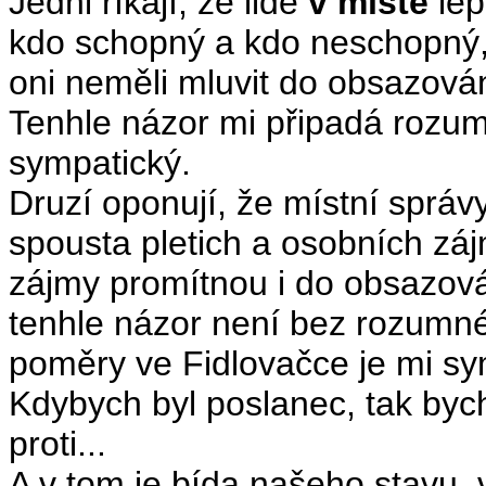
Jedni říkají, že lidé
v místě
lép
kdo schopný a kdo neschopný,
oni neměli mluvit do obsazová
Tenhle názor mi připadá rozum
sympatický.
Druzí oponují, že místní správy
spousta pletich a osobních záj
zájmy promítnou i do obsazová
tenhle názor není bez rozumné
poměry ve Fidlovačce je mi sy
Kdybych byl poslanec, tak bych
proti...
A v tom je bída našeho stavu,