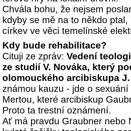
Chvála bohu, že nejsem posla
kdyby se mě na to někdo ptal, 
církev ve věci temelínské elek
Kdy bude rehabilitace?
Cituji ze zpráv:
Vedení teolog
ze studií V. Nováka, který p
olomouckého arcibiskupa J.
známou kauzu - jde o sexuání 
Mertou, které arcibiskup Gaub
Proto ta trestní oznámení.
Ať má pravdu Graubner nebo N