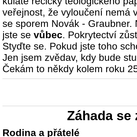
kulaté řečičky teologického pa
veřejnost, že vyloučení nemá 
se sporem Novák - Graubner. N
jste se
vůbec
. Pokrytectví zů
Styďte se. Pokud jste toho sch
Jen jsem zvědav, kdy bude stu
Čekám to někdy kolem roku 2
Záhada se 
Rodina a přátelé