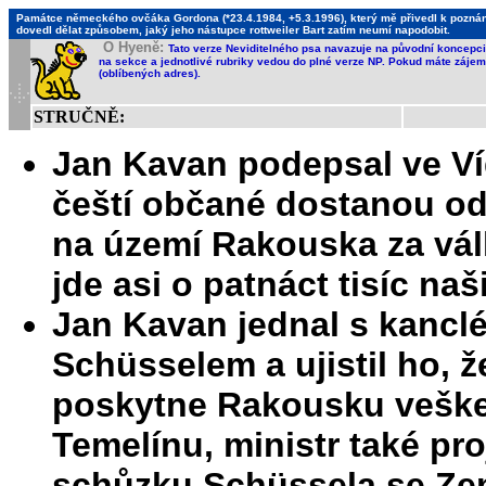
Památce německého ovčáka Gordona (*23.4.1984, +5.3.1996), který mě přivedl k poznání,
dovedl dělat způsobem, jaký jeho nástupce rottweiler Bart zatím neumí napodobit.
O Hyeně:
Tato verze Neviditelného psa navazuje na původní koncepci 
na sekce a jednotlivé rubriky vedou do plné verze NP. Pokud máte zájem 
(oblíbených adres).
STRUČNĚ:
Jan Kavan podepsal ve Ví
čeští občané dostanou od
na území Rakouska za vál
jde asi o patnáct tisíc na
Jan Kavan jednal s kanc
Schüsselem a ujistil ho, 
poskytne Rakousku veške
Temelínu, ministr také pr
schůzku Schüssela se Ze