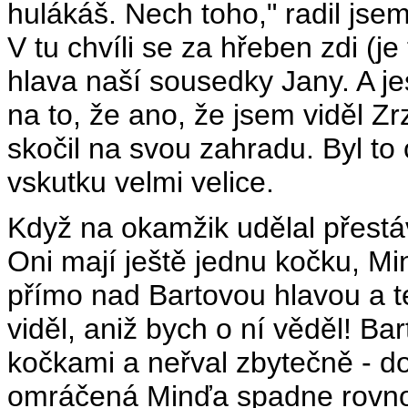
hulákáš. Nech toho," radil jse
V tu chvíli se za hřeben zdi (je
hlava naší sousedky Jany. A jes
na to, že ano, že jsem viděl Zr
skočil na svou zahradu. Byl to 
vskutku velmi velice.
Když na okamžik udělal přestá
Oni mají ještě jednu kočku, Mi
přímo nad Bartovou hlavou a tet
viděl, aniž bych o ní věděl! Ba
kočkami a neřval zbytečně - d
omráčená Minďa spadne rovno