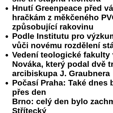
Hnutí Greenpeace před ván
hračkám z měkčeného PVC,
způsobující rakovinu
Podle Institutu pro výzkum
vůči novému rozdělení st
Vedení teologické fakulty 
Nováka, který podal dvě 
arcibiskupa J. Graubnera
Počasí Praha: Také dnes
přes den
Brno: celý den bylo zac
Střítecký