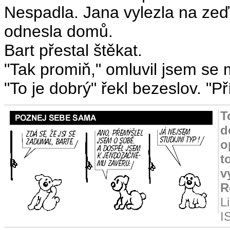
Nespadla. Jana vylezla na zeď
odnesla domů.
Bart přestal štěkat.
"Tak promiň," omluvil jsem se 
"To je dobrý" řekl bezeslov. "Př
T
d
o
t
v
R
L
I