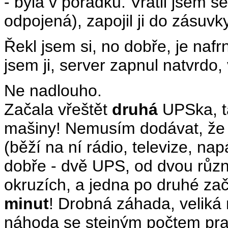
- byla v pořádku. Vrátil jsem s
odpojená), zapojil ji do zásuvky
Řekl jsem si, no dobře, je nafr
jsem ji, server zapnul natvrdo, 
Ne nadlouho.
Začala vřeštět
druhá
UPSka, t
mašiny! Nemusím dodávat, že i
(běží na ní rádio, televize, na
dobře - dvě UPS, od dvou různ
okruzích, a jedna po druhé zač
minut
! Drobná záhada, veliká
náhoda se stejným počtem pra