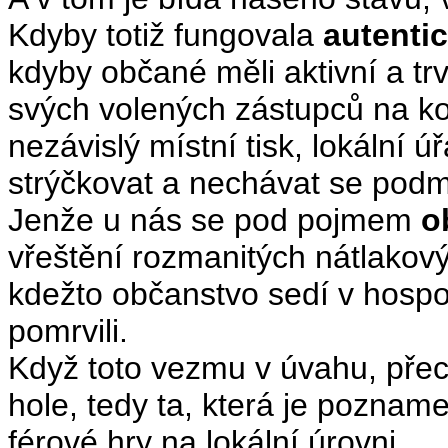
Kdyby totiž fungovala
autenti
kdyby občané měli aktivní a tr
svých volených zástupců na ko
nezávislý místní tisk, lokální úř
strýčkovat a nechávat se pod
Jenže u nás se pod pojmem
o
vřeštění rozmanitých nátlakovýc
kdežto občanstvo sedí v hospo
pomrvili.
Když toto vezmu v úvahu, přece
hole, tedy ta, která je pozna
férové hry na lokální úrovni.