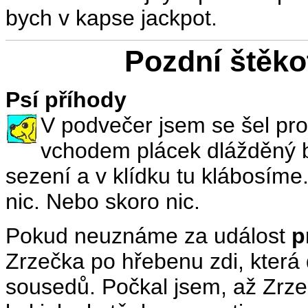
bych v kapse jackpot.
Pozdní štěko
Psí příhody
V podvečer jsem se šel pr
vchodem plácek dlážděný b
sezení a v klídku tu klábosíme
nic. Nebo skoro nic.
Pokud neuznáme za událost
p
Zrzečka po hřebenu zdi, která
sousedů. Počkal jsem, až Zrzeč