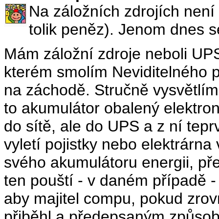
Na záložních zdrojích není 
tolik peněz). Jenom dnes 
Mám záložní zdroje neboli UPS
kterém smolím Neviditelného p
na záchodě. Stručně vysvětlím,
to akumulátor obalený elektro
do sítě, ale do UPS a z ní tep
vyletí pojistky nebo elektrárn
svého akumulátoru energii, pře
ten pouští - v daném případě -
aby majitel compu, pokud zrov
přiběhl a předepsaným způsob