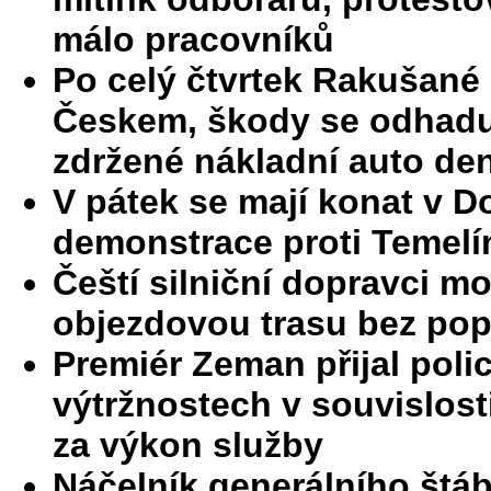
málo pracovníků
Po celý čtvrtek Rakušané 
Českem, škody se odhaduj
zdržené nákladní auto de
V pátek se mají konat v D
demonstrace proti Temelí
Čeští silniční dopravci 
objezdovou trasu bez pop
Premiér Zeman přijal polici
výtržnostech v souvislos
za výkon služby
Náčelník generálního štáb