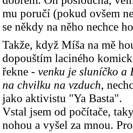
mu poručí (pokud ovšem není
se někdy na něho nechce ho
Takže, když Míša na mě hou
dopouštím laciného komické
řekne -
venku je sluníčko a 
na chvilku na vzduch
, nech
jako aktivistu "Ya Basta".
Vstal jsem od počítače, tak
nohou a vyšel za mnou. Proš