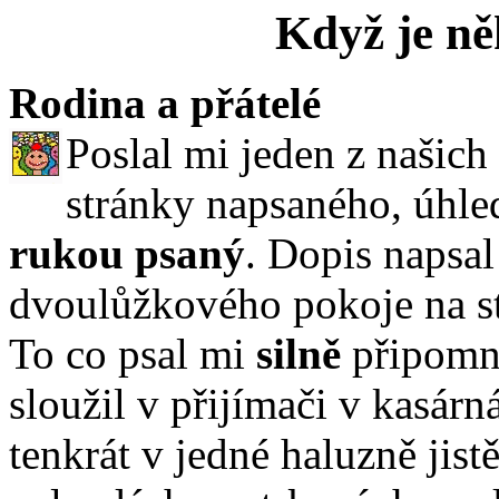
Když je n
Rodina a přátelé
Poslal mi jeden z našich
stránky napsaného, úhle
rukou psaný
. Dopis napsal
dvoulůžkového pokoje na st
To co psal mi
silně
připomně
sloužil v přijímači v kasár
tenkrát v jedné haluzně jist