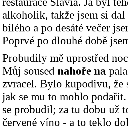
restaurace Slávia. Já byl t
alkoholik, takže jsem si dal
bílého a po desáté večer jse
Poprvé po dlouhé době jsem
Probudily mě uprostřed noc
Můj soused
nahoře na
pala
zvracel. Bylo kupodivu, že 
jak se mu to mohlo podařit
se probudil; za tu dobu už 
červené víno - a to teklo d