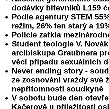
dodávky bitevníků L159 č
Podle agentury STEM 55
režim, 26% ten starý a 19
Policie zatkla mezinárodn
Student teologie V. Nová
arcibiskupa Graubnera pro
věci případu sexuálních de
Never ending story - sou
ze zosnování vraždy své ž
nepřítomnosti soudkyně
V sobotu bude den otevřen
Kačerově u příležitosti o