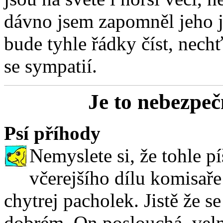
dávno jsem zapomněl jeho j
bude tyhle řádky číst, nech
se sympatií.
Je to nebezpeč
Psí příhody
Nemyslete si, že tohle 
včerejšího dílu komisaře
chytrej pacholek. Jistě že s
dobrém. On poslouchá, velm