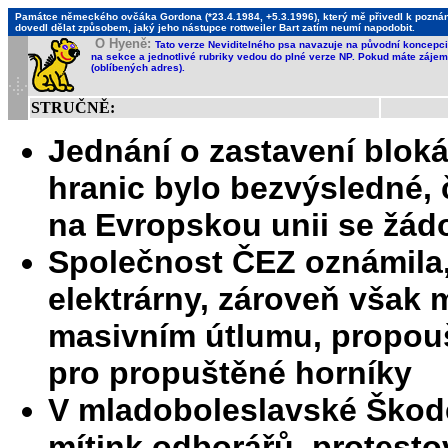
Památce německého ovčáka Gordona (*23.4.1984, +5.3.1996), který mě přivedl k poznání,
dovedl dělat způsobem, jaký jeho nástupce rottweiler Bart zatím neumí napodobit.
O Hyeně:
Tato verze Neviditelného psa navazuje na původní koncepci 
na sekce a jednotlivé rubriky vedou do plné verze NP. Pokud máte zájem 
(oblíbených adres).
STRUČNĚ:
Jednání o zastavení blok
hranic bylo bezvýsledné, 
na Evropskou unii se žádo
Společnost ČEZ oznámila,
elektrárny, zároveň však m
masivním útlumu, propou
pro propuštěné horníky
V mladoboleslavské Škodě
mítink odborářů, protestov