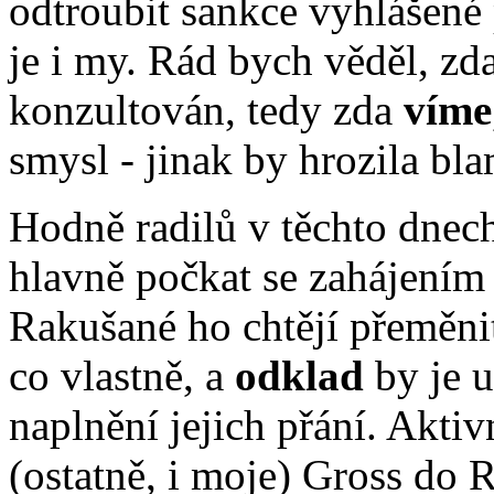
odtroubit sankce vyhlášené 
je i my. Rád bych věděl, zd
konzultován, tedy zda
víme
smysl - jinak by hrozila bl
Hodně radilů v těchto dnech
hlavně počkat se zahájením
Rakušané ho chtějí přeměni
co vlastně, a
odklad
by je u
naplnění jejich přání. Aktivn
(ostatně, i moje) Gross do R