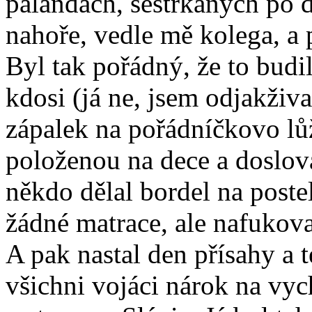
palandách, sestrkaných po d
nahoře, vedle mě kolega, a 
Byl tak pořádný, že to budil
kdosi (já ne, jsem odjakživ
zápalek na pořádníčkovo lůž
položenou na dece a doslo
někdo dělal bordel na poste
žádné matrace, ale nafukov
A pak nastal den přísahy a t
všichni vojáci nárok na vyc