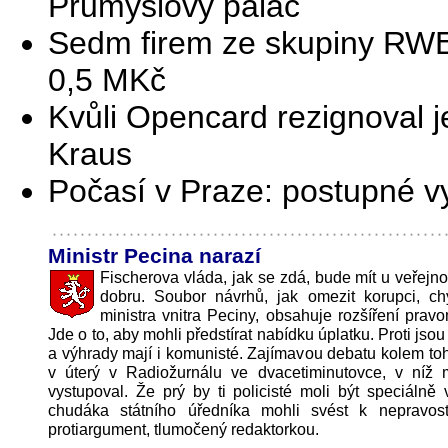
Průmyslový palác
Sedm firem ze skupiny RW
0,5 MKč
Kvůli Opencard rezignoval j
Kraus
Počasí v Praze: postupné v
Ministr Pecina narazí
Fischerova vláda, jak se zdá, bude mít u veřejno
dobru. Soubor návrhů, jak omezit korupci, c
ministra vnitra Peciny, obsahuje rozšíření pravo
Jde o to, aby mohli předstírat nabídku úplatku. Proti js
a výhrady mají i komunisté. Zajímavou debatu kolem toh
v úterý v Radiožurnálu ve dvacetiminutovce, v níž m
vystupoval. Že prý by ti policisté moli být speciálně 
chudáka státního úředníka mohli svést k nepravos
protiargument, tlumočený redaktorkou.