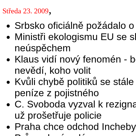
,
Středa 23. 2009
Srbsko oficiálně požádalo o 
Ministři ekologismu EU se sh
neúspěchem
Klaus vidí nový fenomén - b
nevědí, koho volit
Kvůli chybě politiků se stál
peníze z pojistného
C. Svoboda vyzval k rezign
už prošetřuje policie
Praha chce odchod Incheby z