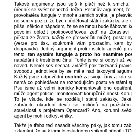
Takové argumenty jsou spíš k pláči než k smíchu. P
úředník se svést nenechá, tečka. Pecinův argument, že i
provokatéra funguje v mnoha zemích světa, je přesvěd
nejsem v pozici, že bych přiděloval státní zakázky, ale
přišel někdo s nápadem, že se se mnou bude šábovat, k
povolím obložit protipovodňovou zeď na Zbraslavi 
příklad ze života, každý se přesvědčiti může), poslal b
(verze pro tisk, soukromě vám prozradím, kam by
doopravdy). Jediný argument proti institutu agentů pro
tento:
ten systém funguje a proto ho nesmíme pov
nabádání k trestnému činu! Tohle jsme si odbyli už v
naved. Neměl ses nechat. Zvláště pak takzvaná pravic
svobodu jednotlivce by se měla nad takovými argume
Každý jsme odpovědní
osobně
za svoje činy a kdo se
nemá co pohledávat na rozhodujícím postu ve státní s
Psu jsme už velmi ironicky komentovali ono opatření
může agent policie "monitorovat" korupční činnost. Korup
To je všude, kde se rozdělují státní zakázky. Jaké
zabránilo ukradení devíti set miliónů na pražském
souvislosti s projektem Opencard? Ano, korunní svěde
agent by mohli odkrýt viníky.
Takže je třeba teď nasadit všechny páky, jak tomu zabr
zklamání, že se k tomuto ostudnému spiknutí připojí i TO