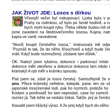
JAK ŽIVOT JDE: Losos s dírkou
Včerejší večer byl nakupovací. Ljuba byla v pr
Prahy za rodinkou, už bylo po šesté hodině, a 
bych mohl koupit rybu. Třeba někde budou mít o
jsme zavedení na štedrovečerního lososa. Kapra, nat
kapra ve vaně, nevedeme.
"Musíš koupit čerstvého losoa," instruovala mě odp
"Poznáš to tak, že do něho šťouchneš a když bude čer
vrátí. Když bude rozmražený, zůstane tam ďůlek."
OK. Nalezl jsem rybárnu, dokonce i parkovací místo 
dokonce měli otevřeno a dokonce dokonce tam nikdo n
krámský! A ryb měli v krámku spoustu.
Ptal jsem se, zdali je losos čerstvý. Samozřejmě že 
ano
. Přece krámský neřekne, kdepák, pane, ten se vá
japonské mrazírenské lodi, pak ho rozmrzli, protože ho c
Kodani a poněvadž ho tam neprodali, zase ho zamrzli 
rozmrz já. Tak tohle se nedalo čekat. Takže, prý je čerstv
Nasadil jsem lišácký výraz. A že prej když bych do něho 