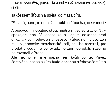
"Tak si poslužte, pane," řekl krámský. Podal mi igelitový
si šťouch.
Takže jsem šťouch a udělal do masa díru.
"Šmarjá, pane, to nemůžete
takhle
šťouchat, to se musí
A předvedl mi opatrné šťouchnutí a maso se vrátilo. Nak
spokojeni oba. Já lososa koupil, on mi dokonce prod
dírky, tak byl hodný, a na lososovi vůbec není vidět, že 
roku v japonské mrazírenské lodi, pak ho rozmrzli, pro
prodat v Kodani a poněvadž ho tam neprodali, zase ho
ho rozmrzli v Praze.
Ale ne, tohle jsme napsal jen kvůli pointě. Přiv
čerstvého lososa a zítra bude ozdobou stědrovečerní tab