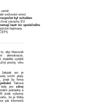
vé země
alé snižování emisí
 rozpočet byl schválen
uctívat závazky EU
nemají lautr nic společného
istické hejtmany
í ČEPS
to, aby hlasovali
ní demokracie,
 zbaběle vytáhli
mužný postoj, věru
 Jakpak asi je
la snížit platy
 jinak by firma
 jednání
. Taková
 tedy pro
zdroj
státní pokladny a
il jinak výborný
vahu, že je třeba
se pár kilometrů