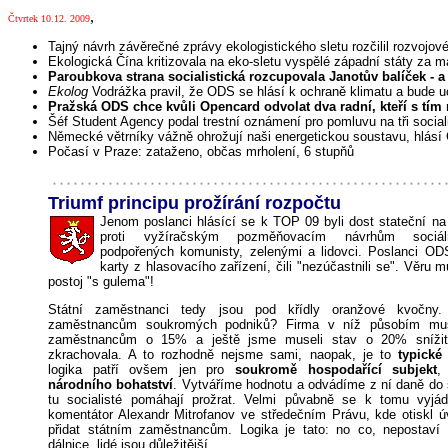
,
Čtvrtek 10.12. 2009
Tajný návrh závěrečné zprávy ekologistického sletu rozčilil rozvojo
Ekologická Čína kritizovala na eko-sletu vyspělé západní státy za m
Paroubkova strana socialistická rozcupovala Janotův balíček - a
Ekolog
Vodrážka pravil, že ODS se hlásí k ochraně klimatu a bude 
Pražská ODS chce kvůli Opencard odvolat dva radní, kteří s tím 
Šéf Student Agency podal trestní oznámení pro pomluvu na tři social
Německé větrníky vážně ohrožují naši energetickou soustavu, hlás
Počasí v Praze: zataženo, občas mrholení, 6 stupňů
Triumf principu prožírání rozpočtu
Jenom poslanci hlásící se k TOP 09 byli dost stateční na 
proti vyžíračským pozměňovacím návrhům sociál
podpořených komunisty, zelenými a lidovci. Poslanci ODS
karty z hlasovacího zařízení, čili "nezúčastnili se". Věru 
postoj "s gulema"!
Státní zaměstnanci tedy jsou pod křídly oranžové kvočny.
zaměstnancům soukromých podniků? Firma v níž působím muse
zaměstnancům o 15% a ještě jsme museli stav o 20% snížit,
zkrachovala. A to rozhodně nejsme sami, naopak, je to
typické
logika patří ovšem jen pro
soukromě hospodařící subjekt
,
národního bohatství
. Vytváříme hodnotu a odvádíme z ní daně do 
tu socialisté pomáhají prožrat. Velmi půvabně se k tomu vyjádř
komentátor Alexandr Mitrofanov ve středečním Právu, kde otiskl ú
přidat státním zaměstnancům. Logika je tato: no co, nepostaví 
dálnice, lidé jsou důležitější.