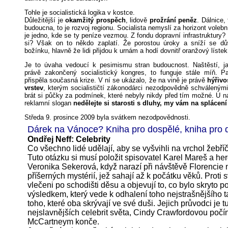
Tohle je socialistická logika v kostce.
Důležitější je
okamžitý prospěch
, lidově
prožrání peněz
. Dálnice,
budoucna, to je rozvoj regionu. Socialista nemyslí za horizont voleb
je jedno, kde se ty peníze vezmou. Z fondu dopravní infrastruktury?
si? Však on to někdo zaplatí. Že porostou úroky a sníží se d
božínku, hlavně že lidi přijdou k urnám a hodí dovnitř oranžový lístek
Je to úvaha vedoucí k pesimismu stran budoucnost. Naštěstí, ja
právě zakončený socialistický kongres, to funguje stále míň. 
přispěla současná krize. V ní se ukázalo, že na vině je právě
hýřivo
vrstev
, kterým socialističtí zákonodárci nezodpovědně schváleným
brát si půčky za podmínek, které nebyly nikdy před tím možné. U nás
reklamní slogan
nedělejte si starosti s dluhy, my vám na splácen
Středa 9. prosince 2009 byla svátkem nezodpovědnosti.
Dárek na Vánoce? Kniha pro dospělé, kniha pro d
Ondřej Neff: Celebrity
Co všechno lidé udělají, aby se vyšvihli na vrchol žebří
Tuto otázku si musí položit spisovatel Karel Mareš a he
Veronika Sekerová, když narazí při návštěvě Florencie 
příšerných mystérií, jež sahají až k počátku věků. Proti s
vlečeni po schodišti děsu a objevují to, co bylo skryto po
výsledkem, který vede k odhalení toho nejstrašnějšího t
toho, které oba skrývají ve své duši. Jejich průvodci je t
nejslavnějších celebrit světa, Cindy Crawfordovou počí
McCartneym konče.