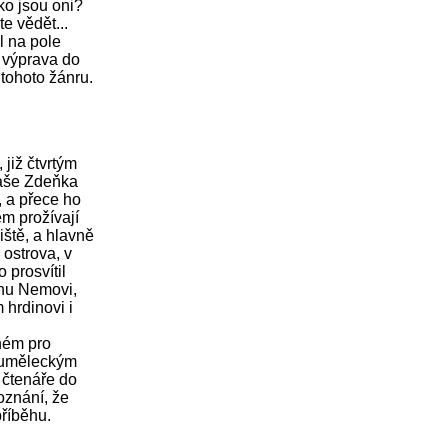
ko jsou oni?
te vědět...
l na pole
o výprava do
 tohoto žánru.
 již čtvrtým
vaše Zdeňka
, a přece ho
ěm prožívají
iště, a hlavně
 ostrova, v
 prosvítil
ánu Nemovi,
 hrdinovi i
ném pro
ý uměleckým
 čtenáře do
oznání, že
říběhu.