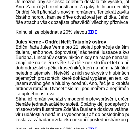
Je možné, aby se česká celebrita dostala tak vysoko, ja
Ano. Za určitých okolností ano. Za jakých, to ani nechtěj
Ondřej Neff přichází s novým románem. Tentokrát zavíta
čistého hororu, kam se dříve odvažoval jen zřídka. Jeh
říše strachu však dozajista přesvědčí všechny příznivce
Knihu si lze objednat s 20% slevou
ZDE
Jules Verne - Ondřej Neff: Tajuplný ostrov
Ediční řada Jules Verne pro 21. století pokračuje dalším,
titulem, jenž znovu doprovázejí nádherné ilustrace a k
Buriana. Lincolnův ostrov nikdo nikdy na mapě nenašel
znají lidé na celém světě. Už déle než sto třicet let na n
dobrodružství s pěticí trosečníků, kteří na něm našli útoč
nejedno tajemství. Největší z nich se skrývá v hlubinách
tajemných prostorách, které dokázal vypátrat jen ten, kdo
jasem svého génia hlubiny oceánů. Ano, řeč je o kapit
hrdinovi románu Dvacet tisíc mil pod mořem a nepřímém
Tajuplného ostrova.
Strhující román vychází v moderním převyprávění, urče
čtenáře jednadvacátého století. Spádný děj podepřen
mistrovstvím ilustrátora Zdeňka Buriana doslova vtáhne
víru událostí a nedá mu vydechnout až do posledního p
cesta za záhadami zdaleka nekončí poslední stránkou p