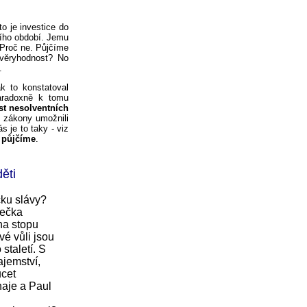
 to je investice do
ního období. Jemu
 Proč ne. Půjčíme
ůvěryhodnost? No
.
k to konstatoval
Paradoxně k tomu
st nesolventních
i zákony umožnili
 je to taky - viz
í půjčíme
.
ěti
čku slávy?
rečka
na stopu
vé vůli jsou
 staletí. S
ajemství,
ucet
naje a Paul