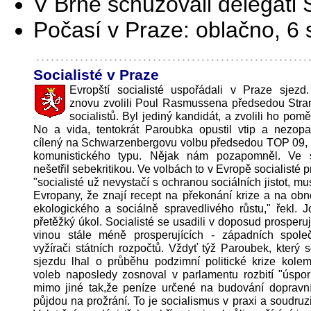
V Brně schůzovali delegáti 
Počasí v Praze: oblačno, 6
Socialisté v Praze
Evropští socialisté uspořádali v Praze sjezd
znovu zvolili Poul Rasmussena předsedou Stra
socialistů. Byl jediný kandidát, a zvolili ho po
No a vida, tentokrát Paroubka opustil vtip a nezopa
cílený na Schwarzenbergovu volbu předsedou TOP 09, ž
komunistického typu. Nějak nám pozapomněl. Ve 
nešetřil sebekritikou. Ve volbách to v Evropě socialisté pr
"socialisté už nevystačí s ochranou sociálních jistot, mu
Evropany, že znají recept na překonání krize a na ob
ekologického a sociálně spravedlivého růstu," řekl. 
přetěžký úkol. Socialisté se usadili v doposud prosperují
vinou stále méně prosperujících - západních spole
vyžírači státních rozpočtů. Vždyť týž Paroubek, který s
sjezdu lhal o průběhu podzimní politické krize kole
voleb naposledy zosnoval v parlamentu rozbití "úspor
mimo jiné tak,že peníze určené na budování dopravní 
půjdou na prožrání. To je socialismus v praxi a soudru