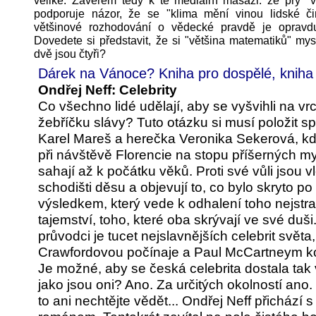
veliké. Závěrem tedy k té mediální masáži: že prý "v
podporuje názor, že se "klima mění vinou lidské čin
většinové rozhodování o vědecké pravdě je opravd
Dovedete si představit, že si "většina matematiků" mysl
dvě jsou čtyři?
Dárek na Vánoce? Kniha pro dospělé, kniha 
Ondřej Neff: Celebrity
Co všechno lidé udělají, aby se vyšvihli na vr
žebříčku slávy? Tuto otázku si musí položit sp
Karel Mareš a herečka Veronika Sekerová, kd
při návštěvě Florencie na stopu příšerných mys
sahají až k počátku věků. Proti své vůli jsou v
schodišti děsu a objevují to, co bylo skryto po 
výsledkem, který vede k odhalení toho nejstr
tajemství, toho, které oba skrývají ve své duši.
průvodci je tucet nejslavnějších celebrit světa
Crawfordovou počínaje a Paul McCartneym k
Je možné, aby se česká celebrita dostala tak
jako jsou oni? Ano. Za určitých okolností ano.
to ani nechtějte vědět... Ondřej Neff přichází