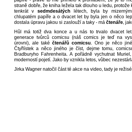
straně dobře, že kniha ležela tak dlouho u ledu, protože
tenkrát v
sedmdesátých
létech, byla by mizerný
chlupatém papíře a o dvacet let by byla jen o něco lep
dostala úpravu jakou si zaslouží a taky - má
čtenáře
, ja
Hůl má totiž dva konce a u nás to trvalo dvacet let,
generace tvůrců comicsu (náš comics je teď na vy
úrovni), ale také
čtenářů comicsu
. Ono je něco jiné
Čtyřlístek a něco jiného je číst, dejme tomu, comics
Bradburyho Fahrenheita. A pořádně vychutnat Muriel, 
moderností pojetí. Jako by vznikla letos, vůbec nezestárl
Jirka Wagner natočil část té akce na video, tady je režisé