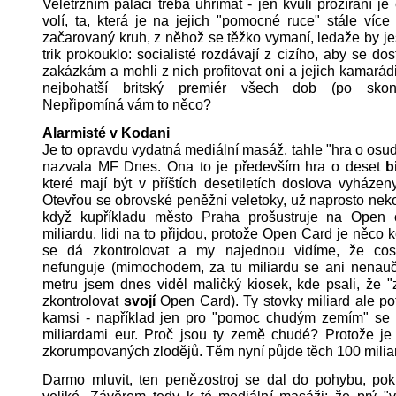
Veletržním paláci třeba uhřímat - jen kvůli prožírání je
volí, ta, která je na jejich "pomocné ruce" stále více 
začarovaný kruh, z něhož se těžko vymaní, ledaže by ješ
trik prokouklo: socialisté rozdávají z cizího, aby se dos
zakázkám a mohli z nich profitovat oni a jejich kamarádi
nejbohatší britský premiér všech dob (po skon
Nepřipomíná vám to něco?
Alarmisté v Kodani
Je to opravdu vydatná mediální masáž, tahle "hra o osud
nazvala MF Dnes. Ona to je především hra o deset
b
které mají být v příštích desetiletích doslova vyháze
Otevřou se obrovské peněžní veletoky, už naprosto neko
když kupříkladu město Praha prošustruje na Open 
miliardu, lidi na to přijdou, protože Open Card je něco 
se dá zkontrolovat a my najednou vidíme, že cosi
nefunguje (mimochodem, za tu miliardu se ani nenauči
metru jsem dnes viděl maličký kiosek, kde psali, že 
zkontrolovat
svojí
Open Card). Ty stovky miliard ale p
kamsi - například jen pro "pomoc chudým zemím" se 
miliardami eur. Proč jsou ty země chudé? Protože je 
zkorumpovaných zlodějů. Těm nyní půjde těch 100 milia
Darmo mluvit, ten penězostroj se dal do pohybu, poku