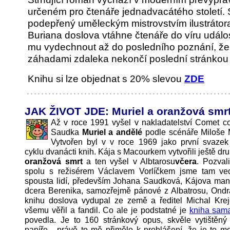
určeném pro čtenáře jednadvacátého století.
podepřený uměleckým mistrovstvím ilustráto
Buriana doslova vtáhne čtenáře do víru událo
mu vydechnout až do posledního poznání, že
záhadami zdaleka nekončí poslední stránkou 
Knihu si lze objednat s 20% slevou
ZDE
JAK ŽIVOT JDE: Muriel a oranžová smr
Až v roce 1991 vyšel v nakladatelství Comet c
Saudka
Muriel a andělé
podle scénáře Miloše 
Vytvořen byl v v roce 1969 jako první svaze
cyklu dvanácti knih. Kája s Macourkem vytvořili ještě dru
oranžová smrt
a ten vyšel v Albtarosu
včera
. Pozval
spolu s režisérem Václavem Vorlíčkem jsme tam vedli
spousta lidí, především Johana Saudková, Kájova manž
dcera Berenika, samozřejmě pánové z Albatrosu, Ondra
knihu doslova vydupal ze země a ředitel Michal Krejč
všemu věřil a fandil. Co ale je podstatné je
kniha sam
povedla. Je to 160 stránkový opus, skvěle vytištěn
papíře - právě to mě přimělo k prohlášení, že je to 