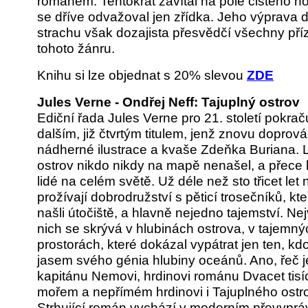
románem. Tentokrát zavítal na pole čistého h
se dříve odvažoval jen zřídka. Jeho výprava d
strachu však dozajista přesvědčí všechny pří
tohoto žánru.
Knihu si lze objednat s 20% slevou
ZDE
Jules Verne - Ondřej Neff: Tajuplný ostrov
Ediční řada Jules Verne pro 21. století pokrač
dalším, již čtvrtým titulem, jenž znovu doprová
nádherné ilustrace a kvaše Zdeňka Buriana. 
ostrov nikdo nikdy na mapě nenašel, a přece 
lidé na celém světě. Už déle než sto třicet let
prožívají dobrodružství s pěticí trosečníků, kt
našli útočiště, a hlavně nejedno tajemství. Nej
nich se skrývá v hlubinách ostrova, v tajemný
prostorách, které dokázal vypátrat jen ten, kdo
jasem svého génia hlubiny oceánů. Ano, řeč j
kapitánu Nemovi, hrdinovi románu Dvacet tisí
mořem a nepřímém hrdinovi i Tajuplného ostr
Strhující román vychází v moderním převyprá