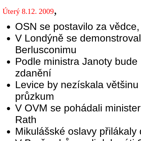
,
Úterý 8.12. 2009
OSN se postavilo za vědce, k
V Londýně se demonstrovalo 
Berlusconimu
Podle ministra Janoty bude
zdanění
Levice by nezískala většin
průzkum
V OVM se pohádali ministe
Rath
Mikulášské oslavy přilákaly d