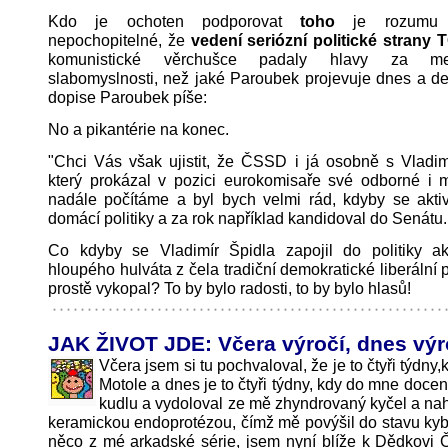
Kdo je ochoten podporovat
toho
je rozumu 
nepochopitelné, že
vedení seriózní politické strany
komunistické věrchušce padaly hlavy za me
slabomyslnosti, než jaké Paroubek projevuje dnes a d
dopise Paroubek píše:
No a pikantérie na konec.
"Chci Vás však ujistit, že ČSSD i já osobně s Vladim
který prokázal v pozici eurokomisaře své odborné i mo
nadále počítáme a byl bych velmi rád, kdyby se aktiv
domácí politiky a za rok například kandidoval do Senátu.
Co kdyby se Vladimír Špidla zapojil do politiky ak
hloupého hulváta z čela tradiční demokratické liberální p
prostě vykopal? To by bylo radosti, to by bylo hlasů!
JAK ŽIVOT JDE: Včera výročí, dnes výr
Včera jsem si tu pochvaloval, že je to čtyři týdny,k
Motole a dnes je to čtyři týdny, kdy do mne docen
kudlu a vydoloval ze mě zhyndrovaný kyčel a nahr
keramickou endoprotézou, čímž mě povýšil do stavu kyb
něco z mé arkadské série, jsem nyní blíže k Dědkovi 