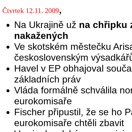
,
Čtvrtek 12.11. 2009
Na Ukrajině už
na chřipku 
nakažených
Ve skotském městečku Arisa
československým výsadká
Havel v EP obhajoval součas
základních práv
Vláda formálně schválila no
eurokomisaře
Fischer připustil, že se h
eurokomisaře chtěli zbavit