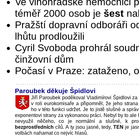
Ve vinohradské nemocnici 
téměř 2000 osob je
šest
na
Pražští dopravní odboráři o
lhůtu prodloužili
Cyril Svoboda prohrál soudní
činžovní dům
Počasí v Praze: zataženo, 
Paroubek děkuje Špidlovi
Jiří Paroubek poděkoval Vladimírovi Špidlovi za 
v roli eurokomisaře a připomněl, že jeho stran
ho v této funkci udržet. Je to jistě slušné a spr
exponentovi strany za vykonanou práci. Nebyl by to ale
nevyužil něčeho, co je normální a slušné, k pro
bezprostředních
cílů. A ty jsou jasné, tedy,
TEN
je jas
volbách nahamat co nejvíc hlasů.