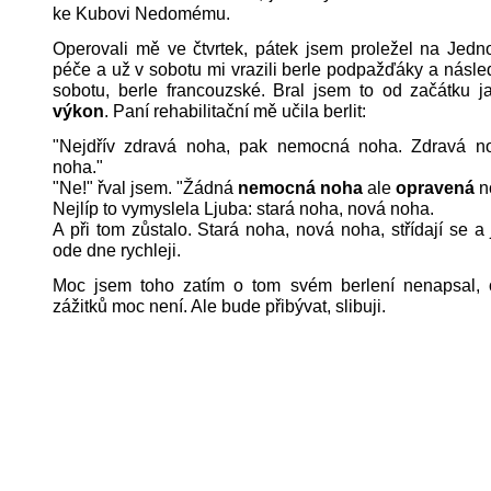
ke Kubovi Nedomému.
Operovali mě ve čtvrtek, pátek jsem proležel na Jedno
péče a už v sobotu mi vrazili berle podpažďáky a násled
sobotu, berle francouzské. Bral jsem to od začátku 
výkon
. Paní rehabilitační mě učila berlit:
"Nejdřív zdravá noha, pak nemocná noha. Zdravá n
noha."
"Ne!" řval jsem. "Žádná
nemocná noha
ale
opravená
n
Nejlíp to vymyslela Ljuba: stará noha, nová noha.
A při tom zůstalo. Stará noha, nová noha, střídají se a 
ode dne rychleji.
Moc jsem toho zatím o tom svém berlení nenapsal, 
zážitků moc není. Ale bude přibývat, slibuji.