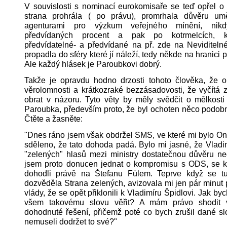
V souvislosti s nominací eurokomisaře se teď opřel o
strana prohrála ( po právu), promrhala důvěru um
agenturami pro výzkum veřejného mínění, nikd
předvídaných procent a pak po kotrmelcích, k
předvídatelné- a předvídané na př. zde na Neviditeln
propadla do sféry které jí náleží, tedy někde na hranici
Ale každý hlásek je Paroubkovi dobrý.
Takže je opravdu hodno drzosti tohoto člověka, že on
věrolomnosti a krátkozraké bezzásadovosti, že vyčítá 
obrat v názoru. Tyto věty by měly svědčit o mělkost
Paroubka, především proto, že byl ochoten něco podobn
Čtěte a žasněte:
"Dnes ráno jsem však obdržel SMS, ve které mi bylo O
sděleno, že tato dohoda padá. Bylo mi jasné, že Vladi
"zelených" hlasů mezi ministry dostatečnou důvěru ne
jsem proto donucen jednat o kompromisu s ODS, se k
dohodli právě na Štefanu Fülem. Teprve když se tu
dozvěděla Strana zelených, avizovala mi jen pár minut
vlády, že se opět přiklonili k Vladimíru Špidlovi. Jak b
všem takovému slovu věřit? A mám právo shodit v
dohodnuté řešení, přičemž poté co bych zrušil dané sl
nemuseli dodržet to své?"