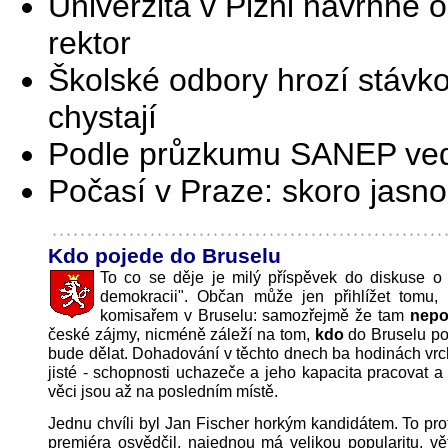
Univerzita v Plzni navrhne o
rektor
Školské odbory hrozí stávko
chystají
Podle průzkumu SANEP ve
Počasí v Praze: skoro jasn
Kdo pojede do Bruselu
To co se děje je milý příspěvek do diskuse o 
demokracii". Občan může jen přihlížet tomu,
komisařem v Bruselu: samozřejmě že tam
nepo
české zájmy, nicméně záleží na tom,
kdo
do Bruselu p
bude dělat. Dohadování v těchto dnech ba hodinách vrch
jisté - schopnosti uchazeče a jeho kapacita pracovat a
věci jsou až na posledním místě.
Jednu chvíli byl Jan Fischer horkým kandidátem. To proto
premiéra osvědčil, najednou má velikou popularitu, vě