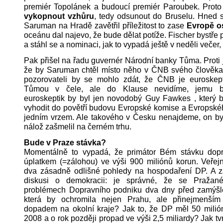
premiér Topolánek a budoucí premiér Paroubek. Proto 
vykopnout vzhůru
, tedy odsunout do Bruselu. Hned 
Saruman na Hradě zavětřil příležitost to zase
Evropě os
oceánu dal najevo, že bude dělat potíže. Fischer bystře 
a stáhl se a nominaci, jak to vypadá ještě v neděli večer,
Pak přišel na řadu guvernér Národní banky Tůma. Proti 
že by Saruman chtěl místo něho v ČNB svého člověk
pozorovateli by se mohlo zdát, že ČNB je euroskept
Tůmou v čele, ale do Klause nevidíme, jemu b
euroskeptik by byl jen novodobý Guy Fawkes , který b
vyhodit do povětří budovu Evropské komise a Evropské
jedním vrzem. Ale takového v Česku nenajdeme, on by
nálož zašmelil na černém trhu.
Bude v Praze stávka?
Momentálně to vypadá, že primátor Bém stávku dopr
úplatkem (=zálohou) ve výši 900 miliónů korun. Veřejn
dva zásadně odlišné pohledy na hospodaření DP. A z
diskusi o demokracii: je správné, že se Pražané
problémech Dopravního podniku dva dny před zamýšl
která by ochromila nejen Prahu, ale přinejmenším
dopadem na okolní kraje? Jak to, že DP měl 50 milión
2008 a o rok později propad ve výši 2,5 miliardy? Jak t