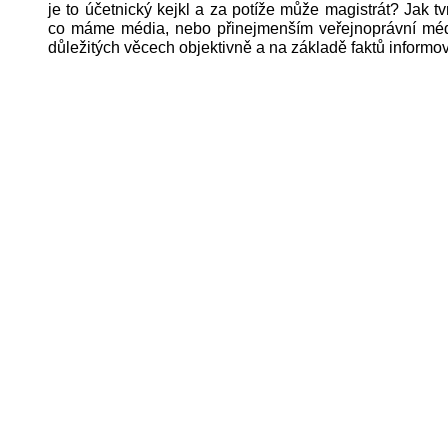
je to účetnický kejkl a za potíže může magistrát? Jak tv
co máme média, nebo přinejmenším veřejnoprávní médi
důležitých věcech objektivně a na základě faktů informo