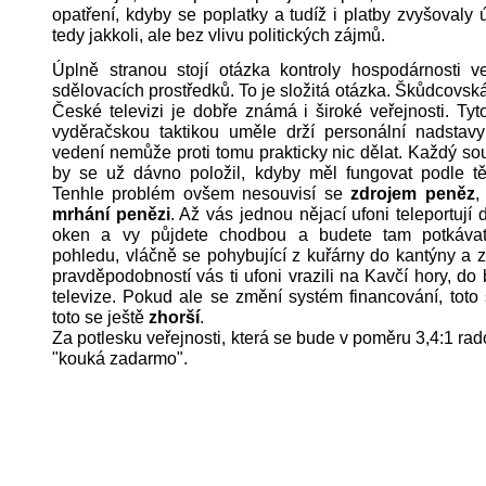
opatření, kdyby se poplatky a tudíž i platby zvyšovaly ú
tedy jakkoli, ale bez vlivu politických zájmů.
Úplně stranou stojí otázka kontroly hospodárnosti ve
sdělovacích prostředků. To je složitá otázka. Škůdcovská
České televizi je dobře známá i široké veřejnosti. Ty
vyděračskou taktikou uměle drží personální nadstav
vedení nemůže proti tomu prakticky nic dělat. Každý s
by se už dávno položil, kdyby měl fungovat podle těc
Tenhle problém ovšem nesouvisí se
zdrojem peněz
,
mrhání penězi
. Až vás jednou nějací ufoni teleportují
oken a vy půjdete chodbou a budete tam potkávat 
pohledu, vláčně se pohybující z kuřárny do kantýny a zp
pravděpodobností vás ti ufoni vrazili na Kavčí hory, d
televize. Pokud ale se změní systém financování, toto
toto se ještě
zhorší
.
Za potlesku veřejnosti, která se bude v poměru 3,4:1 rad
"kouká zadarmo".