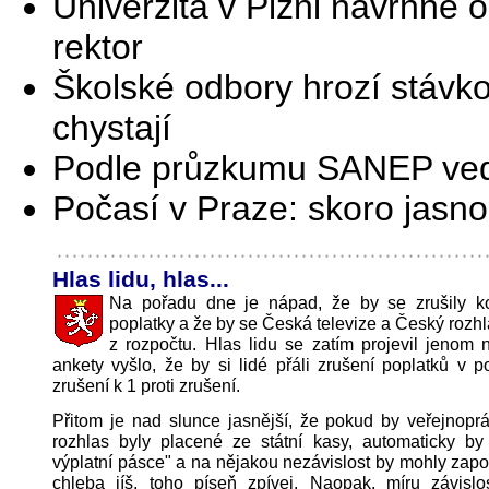
Univerzita v Plzni navrhne o
rektor
Školské odbory hrozí stávko
chystají
Podle průzkumu SANEP ve
Počasí v Praze: skoro jasn
Hlas lidu, hlas...
Na pořadu dne je nápad, že by se zrušily k
poplatky a že by se Česká televize a Český rozhl
z rozpočtu. Hlas lidu se zatím projevil jenom n
ankety vyšlo, že by si lidé přáli zrušení poplatků v 
zrušení k 1 proti zrušení.
Přitom je nad slunce jasnější, že pokud by veřejnoprá
rozhlas byly placené ze státní kasy, automaticky by 
výplatní pásce" a na nějakou nezávislost by mohly za
chleba jíš, toho píseň zpívej. Naopak, míru závislos