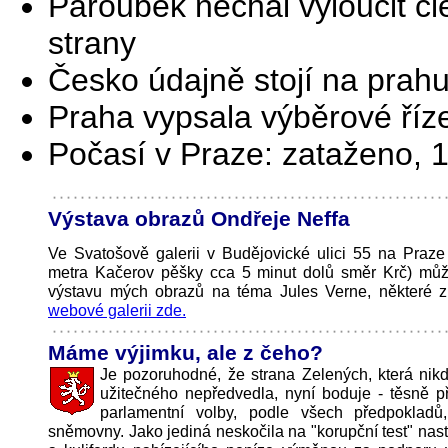
Paroubek nechal vyloučit č
strany
Česko údajně stojí na prah
Praha vypsala výběrové říze
Počasí v Praze: zataženo, 
Výstava obrazů Ondřeje Neffa
Ve Svatošově galerii v Budějovické ulici 55 na Praze
metra Kačerov pěšky cca 5 minut dolů směr Krč) můž
výstavu mých obrazů na téma Jules Verne, některé z
webové galerii zde.
Máme výjimku, ale z čeho?
Je pozoruhodné, že strana Zelených, která nikd
užitečného nepředvedla, nyní boduje - těsně př
parlamentní volby, podle všech předpoklad
sněmovny. Jako jediná neskočila na "korupční test" nast