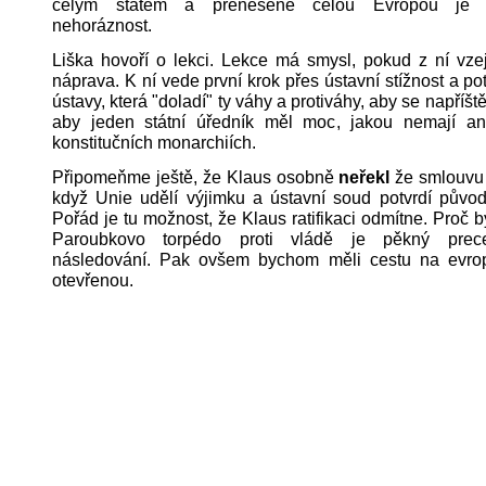
celým státem a přeneseně celou Evropou je k
nehoráznost.
Liška hovoří o lekci. Lekce má smysl, pokud z ní vze
náprava. K ní vede první krok přes ústavní stížnost a po
ústavy, která "doladí" ty váhy a protiváhy, aby se napříšt
aby jeden státní úředník měl moc, jakou nemají an
konstitučních monarchiích.
Připomeňme ještě, že Klaus osobně
neřekl
že smlouvu 
když Unie udělí výjimku a ústavní soud potvrdí původ
Pořád je tu možnost, že Klaus ratifikaci odmítne. Proč b
Paroubkovo torpédo proti vládě je pěkný prec
následování. Pak ovšem bychom měli cestu na evrops
otevřenou.