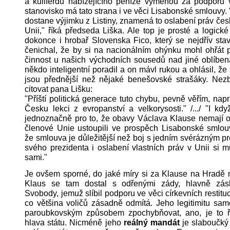
a kuliferdu nabízejícího peníze výměnou za podporu v
stanovisko má tato strana i ve věci Lisabonské smlouvy
dostane výjimku z Listiny, znamená to oslabení práv če
Unii," říká předseda Liška. Ale top je prosté a logické
dokonce i hrobař Slovenska Fico, který se nejdřív sta
čenichal, že by si na nacionálním ohýnku mohl ohřát p
činnost u našich východních sousedů nad jiné oblíben
někdo inteligentní poradil a on mávl rukou a ohlásil, že s
jsou přednější než nějaké benešovské strašáky. Nez
citovat pana Lišku:
"Příští politická generace tuto chybu, pevně věřím, napr
Česku lekci z evropanství a velkorysosti." /.../ "I kdy
jednoznačně pro to, že obavy Václava Klause nemají op
členové Unie ustoupili ve prospěch Lisabonské smlouv
že smlouva je důležitější než boj s jedním svérázným p
svého prezidenta i oslabení vlastních práv v Unii si
sami."
Je ovšem sporné, do jaké míry si za Klause na Hradě
Klaus se tam dostal s odřenými zády, hlavně zásl
Svobody, jemuž slíbil podporu ve věci církevních restituc
co většina voličů zásadně odmítá. Jeho legitimitu sa
paroubkovským způsobem zpochybňovat, ano, je to 
hlava státu. Nicméně jeho
reálný mandát
je slaboučký