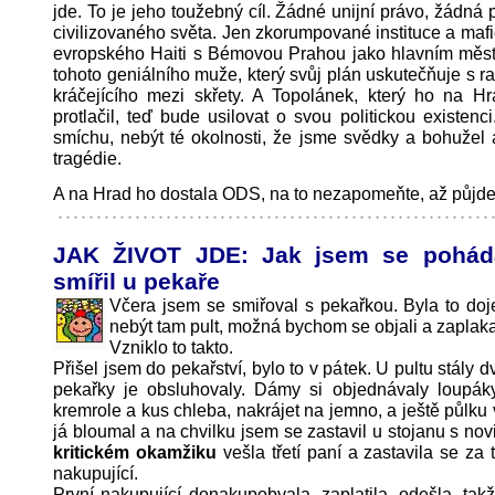
jde. To je jeho toužebný cíl. Žádné unijní právo, žádná 
civilizovaného světa. Jen zkorumpované instituce a maf
evropského Haiti s Bémovou Prahou jako hlavním měste
tohoto geniálního muže, který svůj plán uskutečňuje s r
kráčejícího mezi skřety. A Topolánek, který ho na H
protlačil, teď bude usilovat o svou politickou existenci
smíchu, nebýt té okolnosti, že jsme svědky a bohužel 
tragédie.
A na Hrad ho dostala ODS, na to nezapomeňte, až půjdet
JAK ŽIVOT JDE: Jak jsem se pohád
smířil u pekaře
Včera jsem se smiřoval s pekařkou. Byla to do
nebýt tam pult, možná bychom se objali a zaplaka
Vzniklo to takto.
Přišel jsem do pekařství, bylo to v pátek. U pultu stály
pekařky je obsluhovaly. Dámy si objednávaly loupák
kremrole a kus chleba, nakrájet na jemno, a ještě půlku 
já bloumal a na chvilku jsem se zastavil u stojanu s nov
kritickém okamžiku
vešla třetí paní a zastavila se za 
nakupující.
První nakupující donakupobvala, zaplatila, odešla, tak