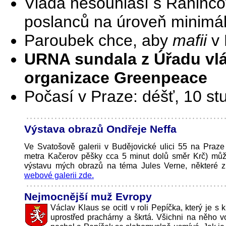
Vláda nesouhlasí s Raninco
poslanců na úroveň minimá
Paroubek chce, aby
mafii
v 
URNA sundala z Úřadu vlá
organizace Greenpeace
Počasí v Praze: déšť, 10 st
Výstava obrazů Ondřeje Neffa
Ve Svatošově galerii v Budějovické ulici 55 na Praze
metra Kačerov pěšky cca 5 minut dolů směr Krč) můž
výstavu mých obrazů na téma Jules Verne, některé z
webové galerii zde.
Nejmocnější muž Evropy
Václav Klaus se ocitl v roli Pepíčka, který je s 
uprostřed prachárny a škrtá. Všichni na něho vo