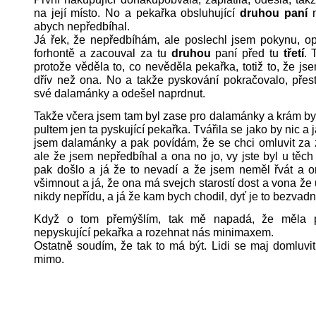
na její místo. No a pekařka obsluhující
druhou paní
n
abych nepředbíhal.
Já řek, že nepředbíhám, ale poslechl jsem pokynu, op
forhontě a zacouval za tu
druhou
paní před tu
třetí
. 
protože věděla to, co nevěděla pekařka, totiž to, že js
dřív než ona. No a takže pyskování pokračovalo, přes
své dalamánky a odešel naprdnut.
Takže včera jsem tam byl zase pro dalamánky a krám by
pultem jen ta pyskující pekařka. Tvářila se jako by nic a j
jsem dalamánky a pak povídám, že se chci omluvit za 
ale že jsem nepředbíhal a ona no jo, vy jste byl u těch
pak došlo a já že to nevadí a že jsem neměl řvát a o
všimnout a já, že ona má svejch starostí dost a vona že 
nikdy nepřídu, a já že kam bych chodil, dyť je to bezvadn
Když o tom přemýšlím, tak mě napadá, že měla při
nepyskující pekařka a rozehnat nás minimaxem.
Ostatně soudím, že tak to má být. Lidi se maj domluvit.
mimo.