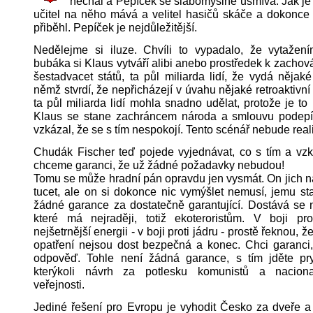
nechal a Pepíček se slabomyslně usmívá. Jak je d
učitel na něho mává a velitel hasičů skáče a dokonce 
přiběhl. Pepíček je nejdůležitější.
Nedělejme si iluze. Chvíli to vypadalo, že vytažen
bubáka si Klaus vytváří alibi anebo prostředek k zachová
šestadvacet států, ta půl miliarda lidí, že vydá nějaké
němž stvrdí, že nepřicházejí v úvahu nějaké retroaktivní
ta půl miliarda lidí mohla snadno udělat, protože je to 
Klaus se stane zachráncem národa a smlouvu podepí
vzkázal, že se s tím nespokojí. Tento scénář nebude real
Chudák Fischer teď pojede vyjednávat, co s tím a vzk
chceme garanci, že už žádné požadavky nebudou!
Tomu se může hradní pán opravdu jen vysmát. On jich n
tucet, ale on si dokonce nic vymýšlet nemusí, jemu st
žádné garance za dostatečně garantující. Dostává se 
které má nejraději, totiž ekoteroristům. V boji prot
nejšetrnější energii - v boji proti jádru - prostě řeknou, 
opatření nejsou dost bezpečná a konec. Chci garanci,
odpověď. Tohle není žádná garance, s tím jděte pr
kterýkoli návrh za potlesku komunistů a nacional
veřejnosti.
Jediné řešení pro Evropu je vyhodit Česko za dveře a