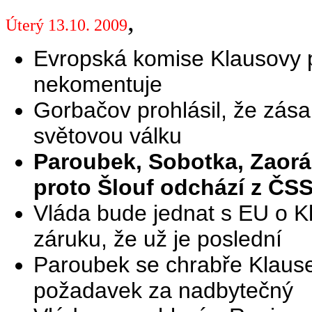
,
Úterý 13.10. 2009
Evropská komise Klausovy po
nekomentuje
Gorbačov prohlásil, že zása
světovou válku
Paroubek, Sobotka, Zaorá
proto Šlouf odchází z ČS
Vláda bude jednat s EU o K
záruku, že už je poslední
Paroubek se chrabře Klause 
požadavek za nadbytečný